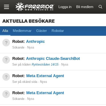
Logga in
Bli medlem
AKTUELLA BESÖKARE
Alla
Medlemmar
Gäster
Robotar
Robot:
Anthropic
Sökande
Nyss
Robot:
Anthropic Claude-SearchBot
Ser på tråden
Ryktestråden 14/15
Nyss
Robot:
Meta External Agent
Ser på okänd sida
Nyss
Robot:
Meta External Agent
Sökande
Nyss