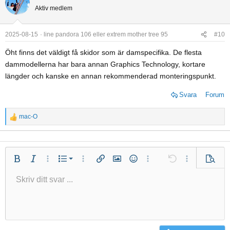
Aktiv medlem
2025-08-15
line pandora 106 eller extrem mother tree 95
#10
Öht finns det väldigt få skidor som är damspecifika. De flesta
dammodellerna har bara annan Graphics Technology, kortare
längder och kanske en annan rekommenderad monteringspunkt.
Svara
Forum
mac-O
R
e
a
c
Numrerad lista
Fet
Kursiv
Fler alternativ...
Lista
Fler alternativ...
Infoga länk
Infoga bild
Smilies
Fler alternativ...
Ångra
Fler alternativ.
Förhan
t
i
Punktlista
Skriv ditt svar ...
Vänsterjustera
9
Normal
Arial
Spara utkast
Fontstorlek
Justera text
Insert GIF
Redo
Citat
Växla BB-kod
Text färg
Paragraph format
Media
Ta bort formatering
Typsnittsfamilj
Infoga tabell
Utkast
Genomslag
Insert horizontal line
Understrykning
Spoiler
Inline-kod
Källkod
Inline spoiler
o
n
Indrag
10
Radera utkast
Book Antiqua
Centrera
Heading 1
s
12
Courier New
Minska indrag
Högerjustera
:
Heading 2
Georgia
15