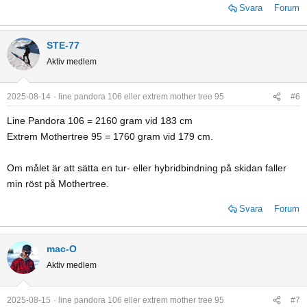
Svara
Forum
STE-77
Aktiv medlem
2025-08-14
line pandora 106 eller extrem mother tree 95
#6
Line Pandora 106 = 2160 gram vid 183 cm
Extrem Mothertree 95 = 1760 gram vid 179 cm.
Om målet är att sätta en tur- eller hybridbindning på skidan faller
min röst på Mothertree.
Svara
Forum
mac-O
Aktiv medlem
2025-08-15
line pandora 106 eller extrem mother tree 95
#7