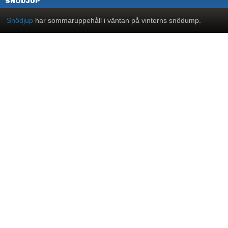
SNÖDJUP
Snödjup
har sommaruppehåll i väntan på vinterns snödump.