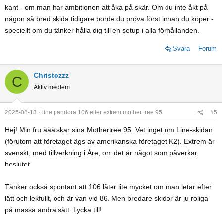
kant - om man har ambitionen att åka på skär. Om du inte åkt på
någon så bred skida tidigare borde du pröva först innan du köper -
speciellt om du tänker hålla dig till en setup i alla förhållanden.
Svara
Forum
Christozzz
C
Aktiv medlem
2025-08-13
line pandora 106 eller extrem mother tree 95
#5
Hej! Min fru ääälskar sina Mothertree 95. Vet inget om Line-skidan
(förutom att företaget ägs av amerikanska företaget K2). Extrem är
svenskt, med tillverkning i Åre, om det är något som påverkar
beslutet.
Tänker också spontant att 106 låter lite mycket om man letar efter
lätt och lekfullt, och är van vid 86. Men bredare skidor är ju roliga
på massa andra sätt. Lycka till!