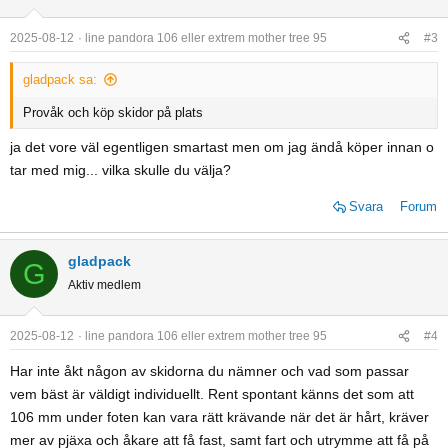
2025-08-12
line pandora 106 eller extrem mother tree 95
#3
gladpack sa:
Provåk och köp skidor på plats
ja det vore väl egentligen smartast men om jag ändå köper innan o
tar med mig... vilka skulle du välja?
Svara
Forum
gladpack
G
Aktiv medlem
2025-08-12
line pandora 106 eller extrem mother tree 95
#4
Har inte åkt någon av skidorna du nämner och vad som passar
vem bäst är väldigt individuellt. Rent spontant känns det som att
106 mm under foten kan vara rätt krävande när det är hårt, kräver
mer av pjäxa och åkare att få fast, samt fart och utrymme att få på