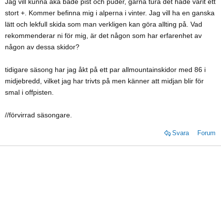
Jag vill kunna åka både pist och puder, gärna tura det hade varit ett
stort +. Kommer befinna mig i alperna i vinter. Jag vill ha en ganska
lätt och lekfull skida som man verkligen kan göra allting på. Vad
rekommenderar ni för mig, är det någon som har erfarenhet av
någon av dessa skidor?
tidigare säsong har jag åkt på ett par allmountainskidor med 86 i
midjebredd, vilket jag har trivts på men känner att midjan blir för
smal i offpisten.
//förvirrad säsongare.
Svara
Forum