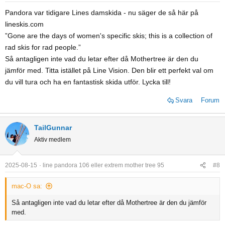
Pandora var tidigare Lines damskida - nu säger de så här på
lineskis.com
”Gone are the days of women's specific skis; this is a collection of
rad skis for rad people.”
Så antagligen inte vad du letar efter då Mothertree är den du
jämför med. Titta istället på Line Vision. Den blir ett perfekt val om
du vill tura och ha en fantastisk skida utför. Lycka till!
Svara
Forum
TailGunnar
Aktiv medlem
2025-08-15
line pandora 106 eller extrem mother tree 95
#8
mac-O sa:
Så antagligen inte vad du letar efter då Mothertree är den du jämför
med.