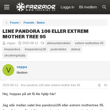
Logga in
Bli medlem
Forum
Freeride - Skidor
LINE PANDORA 106 ELLER EXTREM
MOTHER TREE 95
T
S
T
veppa
2025-08-12
allmountainskidor
extrem mothertree 95
r
t
a
linepandora
linepandora106
puderskidor
skidval
å
a
g
utrustningshjälp
d
r
g
s
t
a
veppa
V
t
d
r
Medlem
a
a
r
t
2025-08-12
line pandora 106 eller extrem mother tree 95
#1
t
u
a
m
Hej, hoppas på att få lite hjälp här!
r
e
Jag står mellan valet line pandora106 eller extrem mothertree 95.