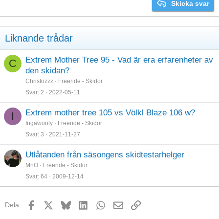
Justify text
Skicka svar
Heading 3
18
Tahoma
22
Times New Roman
Liknande trådar
26
Trebuchet MS
Verdana
Extrem Mother Tree 95 - Vad är era erfarenheter av
C
den skidan?
Christozzz
Freeride - Skidor
Svar
2
2022-05-11
Extrem mother tree 105 vs Völkl Blaze 106 w?
I
Ingawooly
Freeride - Skidor
Svar
3
2021-11-27
Utlåtanden från säsongens skidtestarhelger
MnO
Freeride - Skidor
Svar
64
2009-12-14
Facebook
X
Bluesky
LinkedIn
WhatsApp
E-post
Länk
Dela: