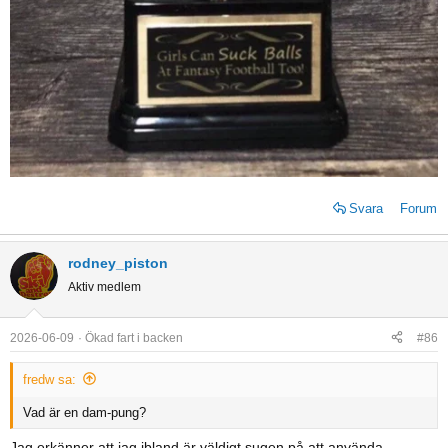
pannbenet. One Two Three….. DROP!!! flytta på er för helvete. Slow
zone? Nej Snow Cone menar de nog…Jävla bromsklossar!!!
Ibland skäms man lite grann men vad faan det var ju deras fel! Men
för säkerhets skull tar jag ett annat Gore textställ dagen efter.
Men men i år slipper ni mig. Väntar på nytt korsband (singelolycka
iofs, men det var faktiskt delvis en såndär fat little skier kids fel) Ett
tag trodde jag att jag skulle vara fit for fight och ready for action i
slutet av mars 27. Tänkte ta ledigt hela april och halva maj. Men det
tog ett tag för skelettet att läka. Fyfaan förbjud små feta
Svara
Forum
skidåkarungar.
Åk förståndigt! Skrapa av klistervallan så blir det roligare. Och ha inte
rodney_piston
ihjäl varandra.
Aktiv medlem
2026-06-09
Ökad fart i backen
#86
fredw sa:
Vad är en dam-pung?
Jag erkänner att jag ibland är väldigt sugen på att använda