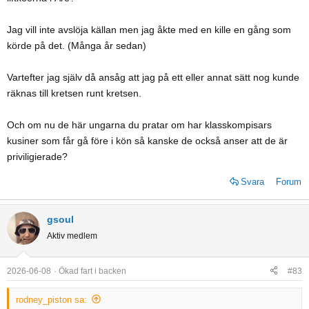
Jag vill inte avslöja källan men jag åkte med en kille en gång som
körde på det. (Många år sedan)
Vartefter jag själv då ansåg att jag på ett eller annat sätt nog kunde
räknas till kretsen runt kretsen.
Och om nu de här ungarna du pratar om har klasskompisars
kusiner som får gå före i kön så kanske de också anser att de är
priviligierade?
Svara
Forum
gsoul
Aktiv medlem
2026-06-08
Ökad fart i backen
#83
rodney_piston sa: