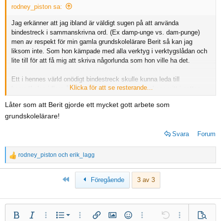
s
rodney_piston sa:
:
Jag erkänner att jag ibland är väldigt sugen på att använda
bindestreck i sammanskrivna ord. (Ex damp-unge vs. dam-punge)
men av respekt för min gamla grundskolelärare Berit så kan jag
liksom inte. Som hon kämpade med alla verktyg i verktygslådan och
lite till för att få mig att skriva någorlunda som hon ville ha det.
Ett i hennes värld onödigt bindestreck skulle kunna leda till
Klicka för att se resterande...
hemsökelse i flera år. Tramporglar som ljuder psalmer mitt i natten
och så vidare. (Akronymer som o s v är också något jag borde
Låter som att Berit gjorde ett mycket gott arbete som
undvika)
grundskolelärare!
Svara
Forum
rodney_piston
och
erik_lagg
R
e
a
Först
Föregående
3 av 3
c
t
i
Numrerad lista
Fet
Kursiv
Fler alternativ...
Lista
Fler alternativ...
Infoga länk
Infoga bild
Smilies
Fler alternativ...
Ångra
Fler alternativ.
Förhan
o