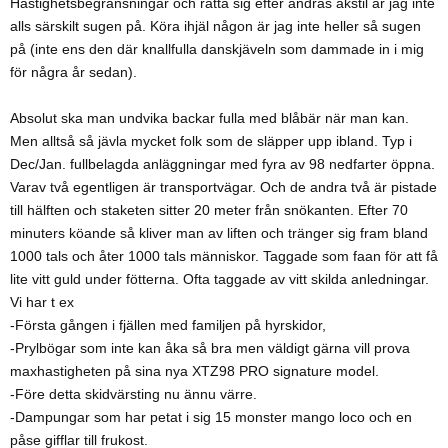
Hastighetsbegränsningar och rätta sig efter andras åkstil är jag inte
alls särskilt sugen på. Köra ihjäl någon är jag inte heller så sugen
på (inte ens den där knallfulla danskjäveln som dammade in i mig
för några år sedan).
Absolut ska man undvika backar fulla med blåbär när man kan.
Men alltså så jävla mycket folk som de släpper upp ibland. Typ i
Dec/Jan. fullbelagda anläggningar med fyra av 98 nedfarter öppna.
Varav två egentligen är transportvägar. Och de andra två är pistade
till hälften och staketen sitter 20 meter från snökanten. Efter 70
minuters köande så kliver man av liften och tränger sig fram bland
1000 tals och åter 1000 tals människor. Taggade som faan för att få
lite vitt guld under fötterna. Ofta taggade av vitt skilda anledningar.
Vi har t ex
-Första gången i fjällen med familjen på hyrskidor,
-Prylbögar som inte kan åka så bra men väldigt gärna vill prova
maxhastigheten på sina nya XTZ98 PRO signature model.
-Före detta skidvärsting nu ännu värre.
-Dampungar som har petat i sig 15 monster mango loco och en
påse gifflar till frukost.