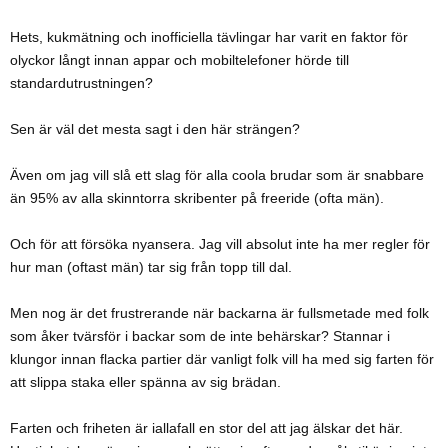
Hets, kukmätning och inofficiella tävlingar har varit en faktor för
olyckor långt innan appar och mobiltelefoner hörde till
standardutrustningen?
Sen är väl det mesta sagt i den här strängen?
Även om jag vill slå ett slag för alla coola brudar som är snabbare
än 95% av alla skinntorra skribenter på freeride (ofta män).
Och för att försöka nyansera. Jag vill absolut inte ha mer regler för
hur man (oftast män) tar sig från topp till dal.
Men nog är det frustrerande när backarna är fullsmetade med folk
som åker tvärsför i backar som de inte behärskar? Stannar i
klungor innan flacka partier där vanligt folk vill ha med sig farten för
att slippa staka eller spänna av sig brädan.
Farten och friheten är iallafall en stor del att jag älskar det här.