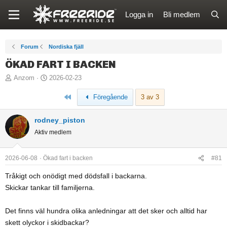
Logga in
Bli medlem
Forum
Nordiska fjäll
ÖKAD FART I BACKEN
T
S
Anzom
2026-02-23
r
t
Först
Föregående
3 av 3
å
a
d
r
rodney_piston
s
t
Aktiv medlem
t
d
a
a
r
t
2026-06-08
Ökad fart i backen
#81
t
u
Tråkigt och onödigt med dödsfall i backarna.
a
m
Skickar tankar till familjerna.
r
e
Det finns väl hundra olika anledningar att det sker och alltid har
skett olyckor i skidbackar?