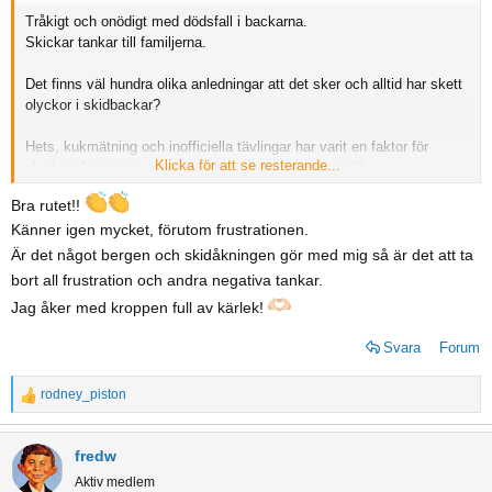
Tråkigt och onödigt med dödsfall i backarna.
Skickar tankar till familjerna.
Det finns väl hundra olika anledningar att det sker och alltid har skett
olyckor i skidbackar?
Hets, kukmätning och inofficiella tävlingar har varit en faktor för
Klicka för att se resterande...
olyckor långt innan appar och mobiltelefoner hörde till
standardutrustningen?
Bra rutet!!
Känner igen mycket, förutom frustrationen.
Sen är väl det mesta sagt i den här strängen?
Är det något bergen och skidåkningen gör med mig så är det att ta
Även om jag vill slå ett slag för alla coola brudar som är snabbare än
bort all frustration och andra negativa tankar.
95% av alla skinntorra skribenter på freeride (ofta män).
Jag åker med kroppen full av kärlek!
Och för att försöka nyansera. Jag vill absolut inte ha mer regler för
Svara
Forum
hur man (oftast män) tar sig från topp till dal.
rodney_piston
Men nog är det frustrerande när backarna är fullsmetade med folk
R
som åker tvärsför i backar som de inte behärskar? Stannar i klungor
e
innan flacka partier där vanligt folk vill ha med sig farten för att slippa
a
fredw
staka eller spänna av sig brädan.
c
Aktiv medlem
t