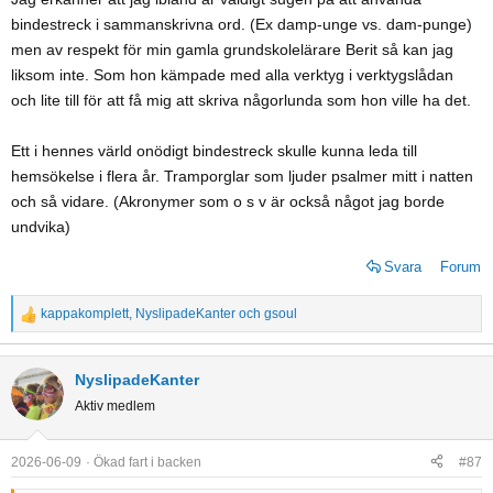
bindestreck i sammanskrivna ord. (Ex damp-unge vs. dam-punge)
men av respekt för min gamla grundskolelärare Berit så kan jag
liksom inte. Som hon kämpade med alla verktyg i verktygslådan
och lite till för att få mig att skriva någorlunda som hon ville ha det.
Ett i hennes värld onödigt bindestreck skulle kunna leda till
hemsökelse i flera år. Tramporglar som ljuder psalmer mitt i natten
och så vidare. (Akronymer som o s v är också något jag borde
undvika)
Svara
Forum
kappakomplett
,
NyslipadeKanter
och
gsoul
R
e
a
NyslipadeKanter
c
Aktiv medlem
t
i
o
2026-06-09
Ökad fart i backen
#87
n