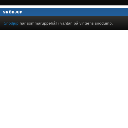
SNÖDJUP
Snödjup
har sommaruppehåll i väntan på vinterns snödump.