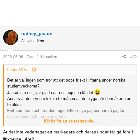
rodney_piston
Aktiv medlem
2026-06-08
Ökad fart i backen
#82
farsan56 sa:
Det är väl ingen som tror att det söps friskt i liftarna under norska
studentveckorna?
Jasså inte det, var glada att ni slapp se eländet
Annars är dom yngre lokala förmågorna inte blyga när dom åker utan
föräldrar.
Fort som faen och tror dom äger liftkön, typ jag bor här så jag får
ducka repen och tränga mig förbi.
Klicka för att se resterande...
Rent generellt tycker jag att skidkulturen blir sämre för varje år.
Tråkigt!
Är det inte vedertaget att markägare och deras ungar får gå före i
liftköerna i Åre?