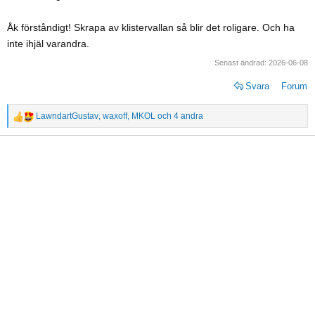
Åk förståndigt! Skrapa av klistervallan så blir det roligare. Och ha
inte ihjäl varandra.
Senast ändrad:
2026-06-08
Svara
Forum
LawndartGustav
,
waxoff
,
MKOL
och 4 andra
R
e
a
c
t
i
o
n
s
: