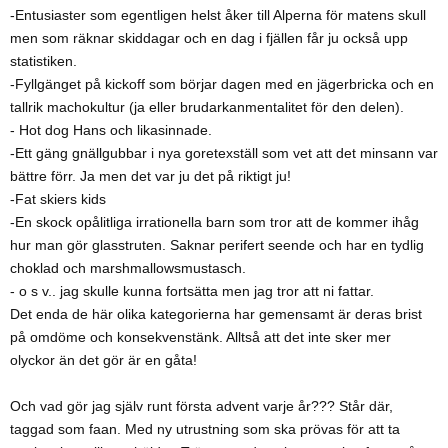
-Entusiaster som egentligen helst åker till Alperna för matens skull
men som räknar skiddagar och en dag i fjällen får ju också upp
statistiken.
-Fyllgänget på kickoff som börjar dagen med en jägerbricka och en
tallrik machokultur (ja eller brudarkanmentalitet för den delen).
- Hot dog Hans och likasinnade.
-Ett gäng gnällgubbar i nya goretexställ som vet att det minsann var
bättre förr. Ja men det var ju det på riktigt ju!
-Fat skiers kids
-En skock opålitliga irrationella barn som tror att de kommer ihåg
hur man gör glasstruten. Saknar perifert seende och har en tydlig
choklad och marshmallowsmustasch.
- o s v.. jag skulle kunna fortsätta men jag tror att ni fattar.
Det enda de här olika kategorierna har gemensamt är deras brist
på omdöme och konsekvenstänk. Alltså att det inte sker mer
olyckor än det gör är en gåta!
Och vad gör jag själv runt första advent varje år??? Står där,
taggad som faan. Med ny utrustning som ska prövas för att ta