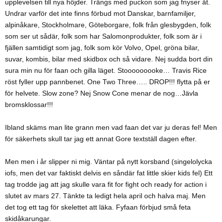
upplevelsen till nya höjder. Trängs med puckon som jag fnyser åt.
Undrar varför det inte finns förbud mot Danskar, barnfamiljer,
alpinåkare, Stockholmare, Göteborgare, folk från glesbygden, folk
som ser ut sådär, folk som har Salomonprodukter, folk som är i
fjällen samtidigt som jag, folk som kör Volvo, Opel, gröna bilar,
suvar, kombis, bilar med skidbox och så vidare. Nej sudda bort din
sura min nu för faan och gilla läget. Stooooooooke… Travis Rice
röst fyller upp pannbenet. One Two Three….. DROP!!! flytta på er
för helvete. Slow zone? Nej Snow Cone menar de nog…Jävla
bromsklossar!!!
Ibland skäms man lite grann men vad faan det var ju deras fel! Men
för säkerhets skull tar jag ett annat Gore textställ dagen efter.
Men men i år slipper ni mig. Väntar på nytt korsband (singelolycka
iofs, men det var faktiskt delvis en såndär fat little skier kids fel) Ett
tag trodde jag att jag skulle vara fit for fight och ready for action i
slutet av mars 27. Tänkte ta ledigt hela april och halva maj. Men
det tog ett tag för skelettet att läka. Fyfaan förbjud små feta
skidåkarungar.