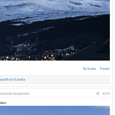
Svara
Forum
waxoff
och 5 andra
vackraste bergsbilder!
#125
den.