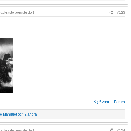
vackraste bergsbilder!
#123
Svara
Forum
ke Manquet
och 2 andra
vackraste bergsbilder!
#124