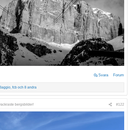
Svara
Forum
Baggio
,
fcb
och 8 andra
vackraste bergsbilder!
#122