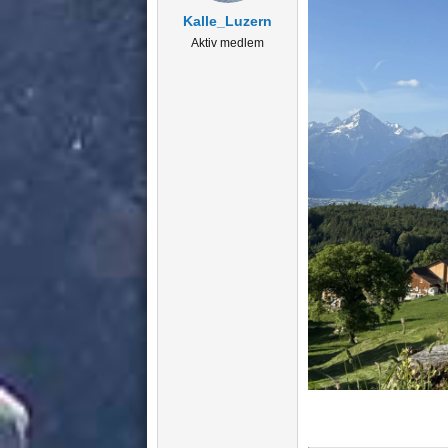
n
Kalle_Luzern
s
Aktiv medlem
: