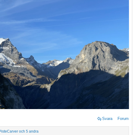
Svara
Forum
PisteCarver
och 5 andra