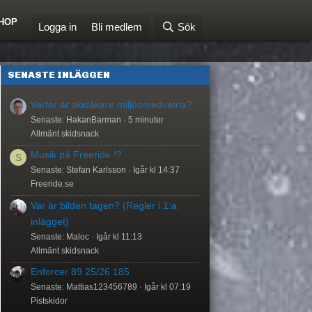
HOP
Logga in
Bli medlem
Sök
SENASTE INLÄGGEN
Varför är skidåkare miljöomedvetna?
Senaste: HakanBarman
5 minuter
Allmänt skidsnack
Musik på Freeride !?
S
Senaste: Stefan Karlsson
Igår kl 14:37
Freeride.se
Var är bilden tagen? (Regler i 1:a
inlägget)
Senaste: Maloc
Igår kl 11:13
Allmänt skidsnack
Enforcer 89 25/26 185
Senaste: Mattias123456789
Igår kl 07:19
Pistskidor