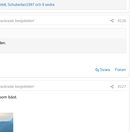
lett
,
Schubertan1997
och 9 andra
vackraste bergsbilder!
#126
den.
Svara
Forum
vackraste bergsbilder!
#127
som bäst.