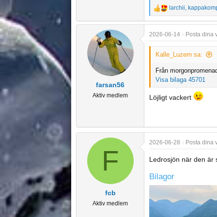
larchii
,
kappakomp
R
e
a
2026-06-14
Posta dina 
c
t
Kalle_Luzern sa:
i
o
Från morgonpromena
Visa bilaga 45701
n
farsan56
s
Aktiv medlem
Löjligt vackert
:
2026-06-28
Posta dina 
F
Ledrosjön när den är 
Bilagor
fcb
Aktiv medlem