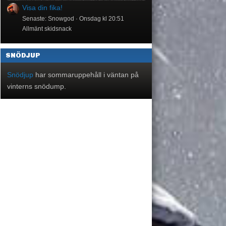
Visa din fika!
Senaste: Snowgod
Onsdag kl 20:51
Allmänt skidsnack
SNÖDJUP
Snödjup
har sommaruppehåll i väntan på
vinterns snödump.