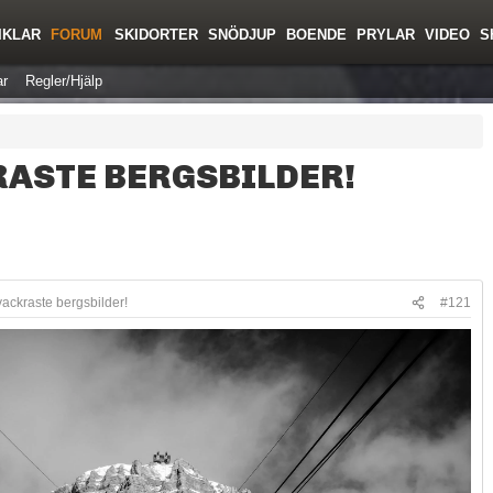
IKLAR
FORUM
SKIDORTER
SNÖDJUP
BOENDE
PRYLAR
VIDEO
S
r
Regler/Hjälp
RASTE BERGSBILDER!
vackraste bergsbilder!
#121