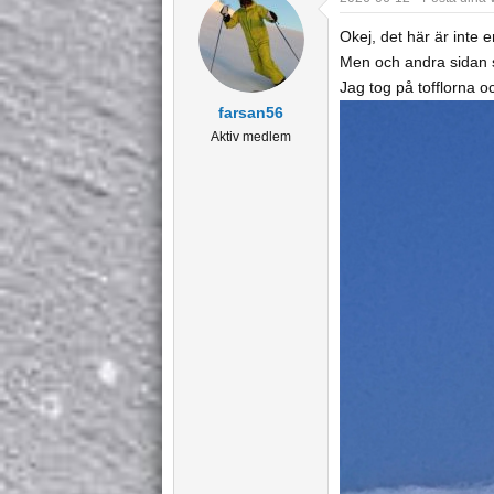
c
t
Okej, det här är inte en
i
Men och andra sidan 
o
Jag tog på tofflorna o
n
farsan56
s
Aktiv medlem
: