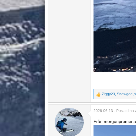
Ziggy23
,
Snowgod
,
R
e
a
2026-06-13
Posta dina 
c
t
Från morgonpromena
i
o