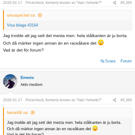
o
2026-01-17
Pricecheck, formerly known as "Vad i helvete?"
#5,365
n
s
unsuspected sa:
:
Visa bilaga 43164
Jag trodde att jag sett det mesta men: hela stålkanten är ju borta.
Och då märker ingen annan än en raceåkare det
Vad är det för forum?
Svara
Forum
Emmis
Aktiv medlem
2026-01-17
Pricecheck, formerly known as "Vad i helvete?"
#5,366
farsan56 sa:
Jag trodde att jag sett det mesta men: hela stålkanten är ju borta.
Och då märker ingen annan än en raceåkare det
Vad är det för forum?