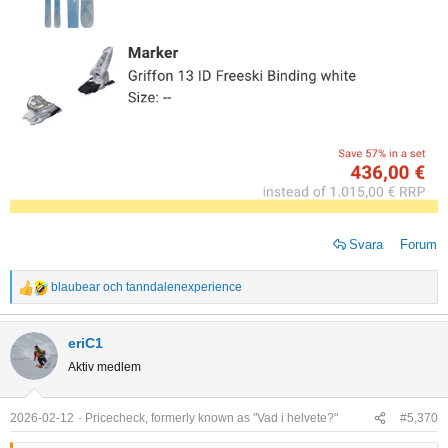
Svara
Forum
blaubear
och
tanndalenexperience
R
e
a
eriC1
c
Aktiv medlem
t
i
o
2026-02-12
Pricecheck, formerly known as "Vad i helvete?"
#5,370
n