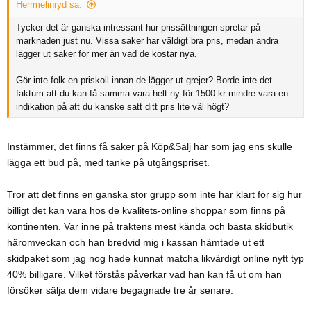
s
Herrmelinryd sa:
:
Tycker det är ganska intressant hur prissättningen spretar på
marknaden just nu. Vissa saker har väldigt bra pris, medan andra
lägger ut saker för mer än vad de kostar nya.
Gör inte folk en priskoll innan de lägger ut grejer? Borde inte det
faktum att du kan få samma vara helt ny för 1500 kr mindre vara en
indikation på att du kanske satt ditt pris lite väl högt?
Instämmer, det finns få saker på Köp&Sälj här som jag ens skulle
lägga ett bud på, med tanke på utgångspriset.
Tror att det finns en ganska stor grupp som inte har klart för sig hur
billigt det kan vara hos de kvalitets-online shoppar som finns på
kontinenten. Var inne på traktens mest kända och bästa skidbutik
häromveckan och han bredvid mig i kassan hämtade ut ett
skidpaket som jag nog hade kunnat matcha likvärdigt online nytt typ
40% billigare. Vilket förstås påverkar vad han kan få ut om han
försöker sälja dem vidare begagnade tre år senare.