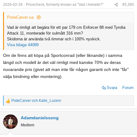
o
2026-02-26
Pricecheck, formerly known as "Vad i helvete?"
#5,385
n
s
PisteCarver sa:
:
Vad är rimligt att begära för ett par 179 cm Enforcer 88 med Tyrolia
Attack 11, monterade för sulmått 316 mm?
Skidorna är använda två timmar och i 100% nyskick.
Visa bilaga 44089
Om de finns att köpa på Sportconrad (eller liknande) i samma
längd och modell är det väl rimligt med kanske 70% av deras
nuvarande pris (givet att man inte får någon garanti och inte "får"
välja bindning eller montering).
Svara
Forum
PisteCarver
och
Kalle_Luzern
R
e
a
Adamdanielssong
c
Medlem
t
i