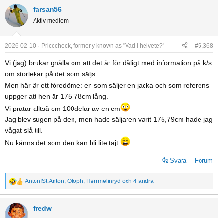
farsan56
Aktiv medlem
2026-02-10
Pricecheck, formerly known as "Vad i helvete?"
#5,368
Vi (jag) brukar gnälla om att det är för dåligt med information på k/s
om storlekar på det som säljs.
Men här är ett föredöme: en som säljer en jacka och som referens
uppger att hen är 175,78cm lång.
Vi pratar alltså om 100delar av en cm
Jag blev sugen på den, men hade säljaren varit 175,79cm hade jag
vågat slå till.
Nu känns det som den kan bli lite tajt
Svara
Forum
AntonISt.Anton
,
Oloph
,
Herrmelinryd
och 4 andra
R
e
a
fredw
c