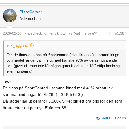
PisteCarver
Aktiv medlem
2026-02-26
Pricecheck, formerly known as "Vad i helvete?"
#5,387
erik_lagg sa:
Om de finns att köpa på Sportconrad (eller liknande) i samma längd
och modell är det väl rimligt med kanske 70% av deras nuvarande
pris (givet att man inte får någon garanti och inte "får" välja bindning
eller montering).
Tack!
De finns på SportConrad i samma längd med 41% rabatt inkl.
samma bindningar för €528- (= SEK 5.650-).
Då lägger jag ut dem för 3.500-, vilket blir ett bra pris för den som
är ute efter ett par nya Enforcer 88.
Svara
Forum