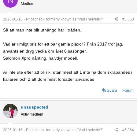
N
t
Medlem
i
o
2026-01-16
Pricecheck, formerly known as "Vad i helvete?"
#5,363
n
s
Så att man inte blir uthängd här i tråden..
:
Vad är rimligt pris för ett par gamla pjäxor? Från 2017 tror jag,
använts en dryg vecka om året 6 säsonger.
Salomon Xpro nånting, halvdyr modell.
Är inte ute efter att bli rik, utan mest att 1 inte ha dom skräpandes i
källaren och 2 att dom helst forsätter användas
Svara
Forum
unsuspected
Aktiv medlem
2026-01-16
Pricecheck, formerly known as "Vad i helvete?"
#5,364