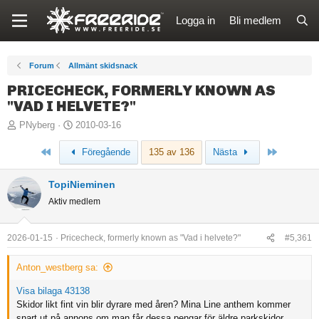
Logga in
Bli medlem
Forum
Allmänt skidsnack
PRICECHECK, FORMERLY KNOWN AS
"VAD I HELVETE?"
T
S
PNyberg
2010-03-16
r
t
Först
Sista
Föregående
135 av 136
Nästa
å
a
d
r
TopiNieminen
s
t
Aktiv medlem
t
d
a
a
r
t
2026-01-15
Pricecheck, formerly known as "Vad i helvete?"
#5,361
t
u
a
m
Anton_westberg sa:
r
Visa bilaga 43138
e
Skidor likt fint vin blir dyrare med åren? Mina Line anthem kommer
snart ut på annons om man får dessa pengar för äldre parkskidor.