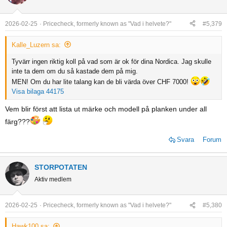
t
i
o
2026-02-25
Pricecheck, formerly known as "Vad i helvete?"
#5,379
n
s
Kalle_Luzern sa:
:
Tyvärr ingen riktig koll på vad som är ok för dina Nordica. Jag skulle
inte ta dem om du så kastade dem på mig.
MEN! Om du har lite talang kan de bli värda över CHF 7000!
Visa bilaga 44175
Vem blir först att lista ut märke och modell på planken under all
färg???
Svara
Forum
STORPOTATEN
Aktiv medlem
2026-02-25
Pricecheck, formerly known as "Vad i helvete?"
#5,380
Hawk100 sa: