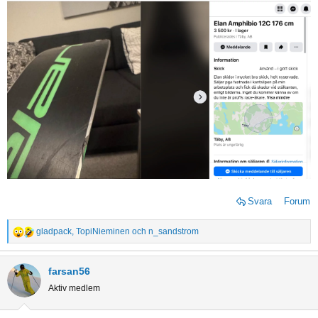
Svara
Forum
gladpack
,
TopiNieminen
och
n_sandstrom
R
e
a
farsan56
c
Aktiv medlem
t
i