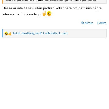
Dessa är inte till salu utan profilen kollar bara om det finns några
intressenter för sina lagg.
Svara
Forum
Anton_westberg
,
miol11
och
Kalle_Luzern
R
e
a
c
t
i
o
n
s
: