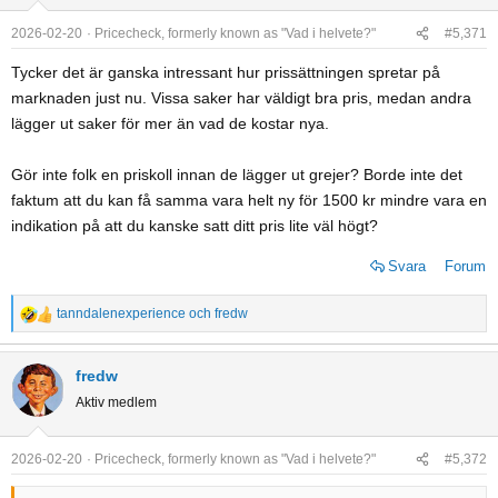
i
o
2026-02-20
Pricecheck, formerly known as "Vad i helvete?"
#5,371
n
Tycker det är ganska intressant hur prissättningen spretar på
s
marknaden just nu. Vissa saker har väldigt bra pris, medan andra
:
lägger ut saker för mer än vad de kostar nya.
Gör inte folk en priskoll innan de lägger ut grejer? Borde inte det
faktum att du kan få samma vara helt ny för 1500 kr mindre vara en
indikation på att du kanske satt ditt pris lite väl högt?
Svara
Forum
tanndalenexperience
och
fredw
R
e
a
fredw
c
Aktiv medlem
t
i
o
2026-02-20
Pricecheck, formerly known as "Vad i helvete?"
#5,372
n