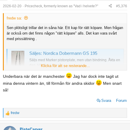
o
2026-02-20
Pricecheck, formerly known as "Vad i helvete?"
#5,376
n
s
fredw sa:
:
Sen plötsligt trillar det in såna här. Ett kap för rätt köpare. Men frågan
är också om det finns någon "rätt köpare" alls. Det kan vara svårt
med prissättning .
Säljes: Nordica Dobermann GS 195
Säljs med Marker pistonplate, men utan bindning. Åkta en
dag. Hämtas i Umeå.
Klicka för att se resterande...
www.freeride.se
Underbara när det är manchester
Jag har dock inte tagit ut
mina denna vintern än, till förmån för andra skidor
Men snart
så!
Svara
Forum
fredw
R
e
a
PisteCarver