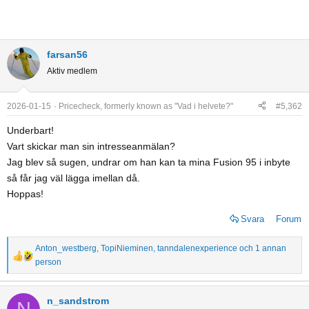
farsan56
Aktiv medlem
2026-01-15
Pricecheck, formerly known as "Vad i helvete?"
#5,362
Underbart!
Vart skickar man sin intresseanmälan?
Jag blev så sugen, undrar om han kan ta mina Fusion 95 i inbyte
så får jag väl lägga imellan då.
Hoppas!
Svara
Forum
Anton_westberg
,
TopiNieminen
,
tanndalenexperience
och 1 annan
R
person
e
a
n_sandstrom
c