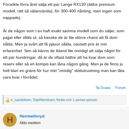
Försökte förra året sälja ett par Lange RX130 (äldre premium
modell, rätt så välanvända), för 300-400 nånting, men ingen som
nappade).
Är de någon som t.ex haft exakt samma modell som du säljer, som
pajjat eller slitits ut, så kanske de är lite större chans att få dom
sålda. Men ja svårt att få pjäxor sålda, oavsett pris är min
erfarenhet. Sen så känns de ibland lite onödigt att sälja något för
ett par hundringar, då är de oftast bättre att ha kvar dom som
reserv eller så en kompis kan låna någon gång. Men ja de finns ju
helt klart en gräns för hur mkt "onödig" skidutrustning man kan låta
vara kvar i förrådet.
Svara
Forum
n_sandstrom
,
TopiNieminen
,
fredw
och 1 annan person
R
e
a
Herrmelinryd
H
c
Aktiv medlem
t