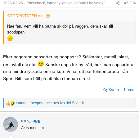
o
2026-02-26
Pricecheck, formerly known as "Vad i helvete?"
#5,384
n
s
STORPOTATEN sa:
:
Näe fan. Vem vill ha brutna skidor på väggen, dem skall till
soptippen.
Efter noggrann sopsortering hoppas vi? Stålkanter, metall, plast,
restavfall etc etc.
Kanske dags för ny tråd, hur man sopsorterar
sina mindre lyckade online-köp. Vi har ett par felmonterade från
Sport-Bittl som höll på att åka i tunnan direkt.
Svara
Forum
tanndalenexperience
och
Ivo del Scandi
R
e
a
erik_lagg
c
Aktiv medlem
t
i