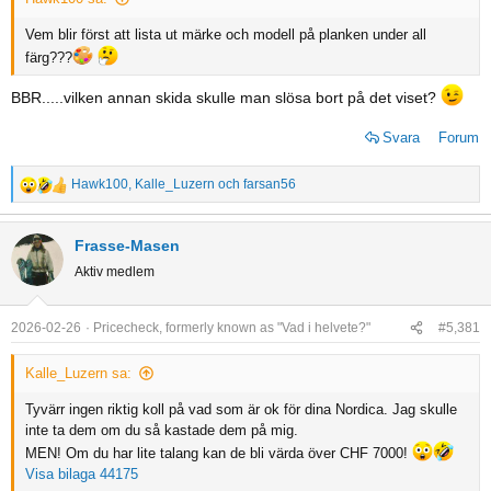
Vem blir först att lista ut märke och modell på planken under all
färg???
BBR.....vilken annan skida skulle man slösa bort på det viset?
Svara
Forum
Hawk100
,
Kalle_Luzern
och
farsan56
R
e
a
Frasse-Masen
c
Aktiv medlem
t
i
o
2026-02-26
Pricecheck, formerly known as "Vad i helvete?"
#5,381
n
s
Kalle_Luzern sa:
:
Tyvärr ingen riktig koll på vad som är ok för dina Nordica. Jag skulle
inte ta dem om du så kastade dem på mig.
MEN! Om du har lite talang kan de bli värda över CHF 7000!
Visa bilaga 44175