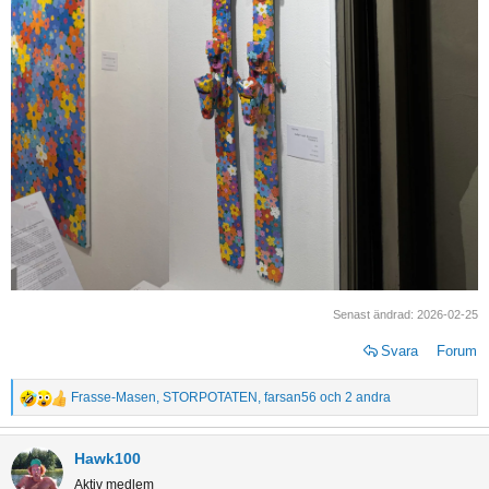
Senast ändrad:
2026-02-25
Svara
Forum
Frasse-Masen
,
STORPOTATEN
,
farsan56
och 2 andra
R
e
a
Hawk100
c
Aktiv medlem