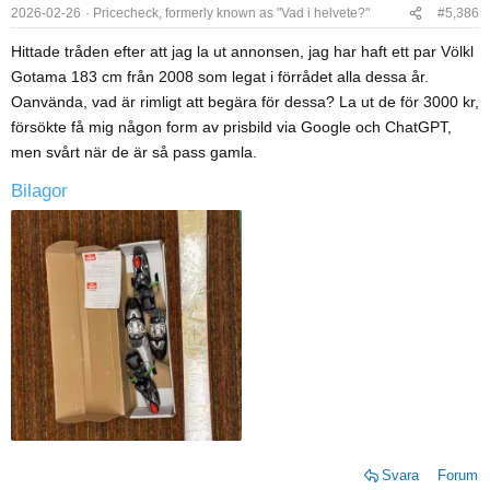
o
2026-02-26
Pricecheck, formerly known as "Vad i helvete?"
#5,386
n
Hittade tråden efter att jag la ut annonsen, jag har haft ett par Völkl
s
Gotama 183 cm från 2008 som legat i förrådet alla dessa år.
:
Oanvända, vad är rimligt att begära för dessa? La ut de för 3000 kr,
försökte få mig någon form av prisbild via Google och ChatGPT,
men svårt när de är så pass gamla.
Bilagor
Svara
Forum