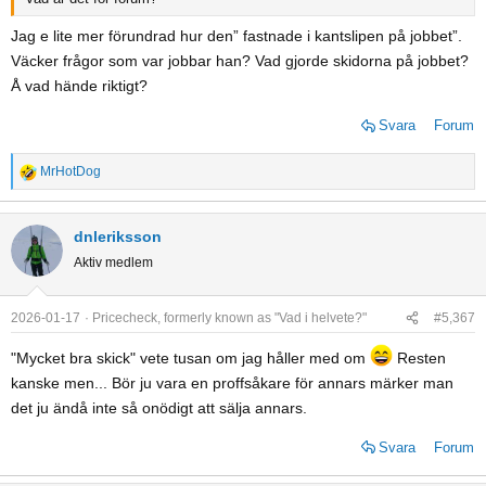
Jag e lite mer förundrad hur den” fastnade i kantslipen på jobbet”.
Väcker frågor som var jobbar han? Vad gjorde skidorna på jobbet?
Å vad hände riktigt?
Svara
Forum
MrHotDog
R
e
a
dnleriksson
c
Aktiv medlem
t
i
o
2026-01-17
Pricecheck, formerly known as "Vad i helvete?"
#5,367
n
s
"Mycket bra skick" vete tusan om jag håller med om
Resten
:
kanske men... Bör ju vara en proffsåkare för annars märker man
det ju ändå inte så onödigt att sälja annars.
Svara
Forum