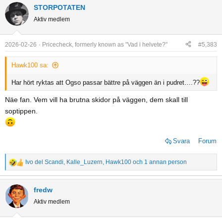
a
STORPOTATEN
c
Aktiv medlem
t
i
o
2026-02-26
Pricecheck, formerly known as "Vad i helvete?"
#5,383
n
s
Hawk100 sa:
:
Har hört ryktas att Ogso passar bättre på väggen än i pudret….??
Näe fan. Vem vill ha brutna skidor på väggen, dem skall till
soptippen.
Svara
Forum
Ivo del Scandi
,
Kalle_Luzern
,
Hawk100
och 1 annan person
R
e
a
fredw
c
Aktiv medlem
t
i