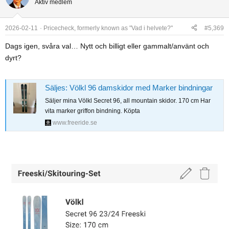
Aktiv medlem
t
i
o
2026-02-11
Pricecheck, formerly known as "Vad i helvete?"
#5,369
n
Dags igen, svåra val… Nytt och billigt eller gammalt/använt och
s
dyrt?
:
Säljes: Völkl 96 damskidor med Marker bindningar
Säljer mina Völkl Secret 96, all mountain skidor. 170 cm Har
vita marker griffon bindning. Köpta
www.freeride.se