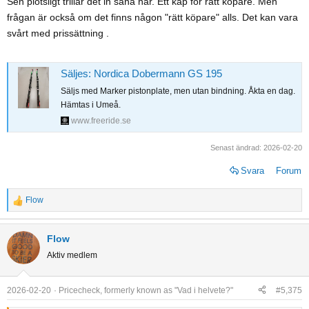
Sen plötsligt trillar det in såna här. Ett kap för rätt köpare. Men
s
frågan är också om det finns någon "rätt köpare" alls. Det kan vara
:
svårt med prissättning .
Säljes: Nordica Dobermann GS 195
Säljs med Marker pistonplate, men utan bindning. Åkta en dag.
Hämtas i Umeå.
www.freeride.se
Senast ändrad:
2026-02-20
Svara
Forum
Flow
R
e
a
Flow
c
Aktiv medlem
t
i
o
2026-02-20
Pricecheck, formerly known as "Vad i helvete?"
#5,375
n