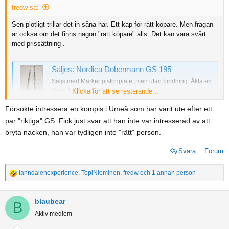
s
fredw sa:
:
Sen plötligt trillar det in såna här. Ett kap för rätt köpare. Men frågan
är också om det finns någon "rätt köpare" alls. Det kan vara svårt
med prissättning .
Säljes: Nordica Dobermann GS 195
Säljs med Marker pistonplate, men utan bindning. Åkta en
dag. Hämtas i Umeå.
Klicka för att se resterande...
www.freeride.se
Försökte intressera en kompis i Umeå som har varit ute efter ett
par "riktiga" GS. Fick just svar att han inte var intresserad av att
bryta nacken, han var tydligen inte "rätt" person.
Svara
Forum
tanndalenexperience
,
TopiNieminen
,
fredw
och 1 annan person
R
e
a
blaubear
B
c
Aktiv medlem
t
i