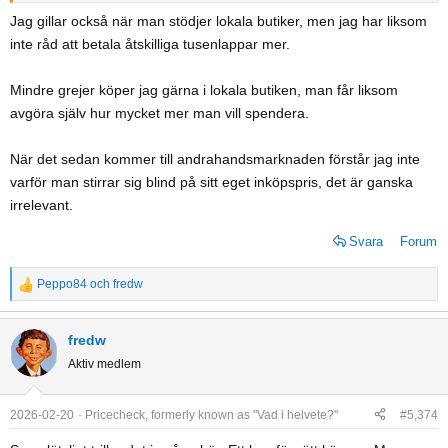
billigare. Vilket förstås påverkar vad han kan få ut om han försöker
Jag gillar också när man stödjer lokala butiker, men jag har liksom
sälja dem vidare begagnade tre år senare.
inte råd att betala åtskilliga tusenlappar mer.
Men visst, man ska stödja dessa butiker. Men om valet står mellan
dyrt begagnat eller billigare nytt online så...
Mindre grejer köper jag gärna i lokala butiken, man får liksom
avgöra själv hur mycket mer man vill spendera.
När det sedan kommer till andrahandsmarknaden förstår jag inte
varför man stirrar sig blind på sitt eget inköpspris, det är ganska
irrelevant.
Svara
Forum
Peppo84
och
fredw
R
e
a
fredw
c
Aktiv medlem
t
i
o
2026-02-20
Pricecheck, formerly known as "Vad i helvete?"
#5,374
n