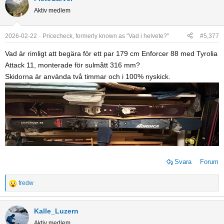
c
Aktiv medlem
t
i
o
2026-02-22
Pricecheck, formerly known as "Vad i helvete?"
#5,377
n
Vad är rimligt att begära för ett par 179 cm Enforcer 88 med Tyrolia
s
Attack 11, monterade för sulmått 316 mm?
:
Skidorna är använda två timmar och i 100% nyskick.
Svara
Forum
fredw
R
e
a
Kalle_Luzern
c
Aktiv medlem