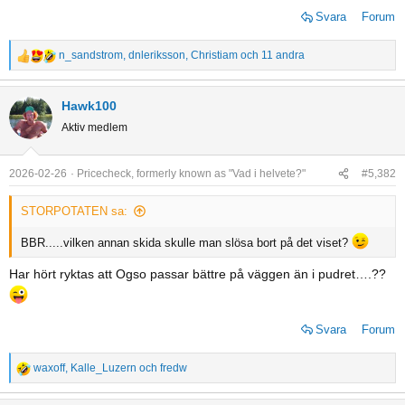
Svara
Forum
n_sandstrom
,
dnleriksson
,
Christiam
och 11 andra
R
e
a
Hawk100
c
Aktiv medlem
t
i
o
2026-02-26
Pricecheck, formerly known as "Vad i helvete?"
#5,382
n
s
STORPOTATEN sa:
:
BBR.....vilken annan skida skulle man slösa bort på det viset?
Har hört ryktas att Ogso passar bättre på väggen än i pudret….??
Svara
Forum
waxoff
,
Kalle_Luzern
och
fredw
R
e