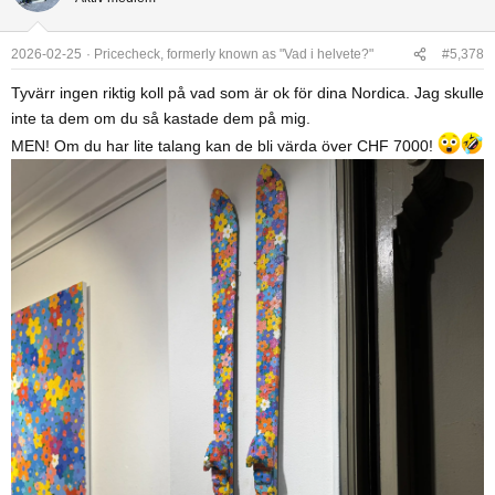
t
i
o
2026-02-25
Pricecheck, formerly known as "Vad i helvete?"
#5,378
n
Tyvärr ingen riktig koll på vad som är ok för dina Nordica. Jag skulle
s
inte ta dem om du så kastade dem på mig.
:
MEN! Om du har lite talang kan de bli värda över CHF 7000!