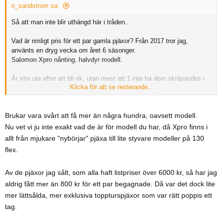
s
n_sandstrom sa:
:
Så att man inte blir uthängd här i tråden..
Vad är rimligt pris för ett par gamla pjäxor? Från 2017 tror jag,
använts en dryg vecka om året 6 säsonger.
Salomon Xpro nånting, halvdyr modell.
Är inte ute efter att bli rik, utan mest att 1 inte ha dom skräpandes i
Klicka för att se resterande...
källaren och 2 att dom helst forsätter användas
Brukar vara svårt att få mer än några hundra, oavsett modell.
Nu vet vi ju inte exakt vad de är för modell du har, då Xpro finns i
allt från mjukare "nybörjar" pjäxa till lite styvare modeller på 130
flex.
Av de pjäxor jag sålt, som alla haft listpriser över 6000 kr, så har jag
aldrig fått mer än 800 kr för ett par begagnade. Då var det dock lite
mer lättsålda, mer exklusiva toppturspjäxor som var rätt poppis ett
tag.