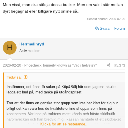
Men visst, man ska stödja dessa butiker. Men om valet står mellan
dyrt begagnat eller billigare nytt online så...
Senast ändrad:
2026-02-20
Svara
Forum
Herrmelinryd
H
Aktiv medlem
2026-02-20
Pricecheck, formerly known as "Vad i helvete?"
#5,373
fredw sa:
Instämmer, det finns få saker på Köp&Sälj här som jag ens skulle
lägga ett bud på, med tanke på utgångspriset.
Tror att det finns en ganska stor grupp som inte har klart för sig hur
billigt det kan vara hos de kvalitets-online shoppar som finns på
kontinenten. Var inne på traktens mest kända och bästa skidbutik
häromveckan och han bredvid mig i kassan hämtade ut ett skidpaket
Klicka för att se resterande...
som jag nog hade kunnat matcha likvärdigt online nytt typ 40%