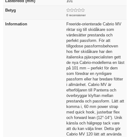
Lästbredd (mm)
101
Betyg
0 recensioner
Information
Freeride-orienterade Cabrio MV
riktar sig till skidåkare som
värdesätter prestanda och
perfekt passform. För att
tillgodose passformsbehoven
hos fler skidåkare har den
italienska pjäxspecialisten gett
de nya Cabrio-modellerna en läst
på 101 mm – perfekt för dem
som föredrar en rymligare
passform eller har bredare fötter
i allmänhet. Cabrio MV är
efterföljaren till Panterra och
överbryggar klyftan mellan
prestanda och passform. Lätt att
komma i, 60 mm power strap
med quick hook, justerbar flex
och forward lean (12°-14°). Unik
känsla och hälgrepp tack vare
att du kan välja liner. Detta gör
Cabrio MV 120 lätt att använda