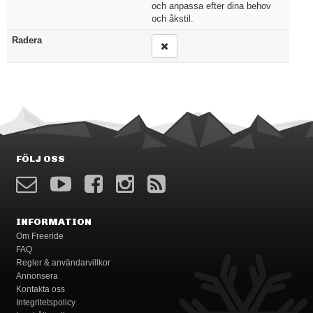
och anpassa efter dina behov
och åkstil.
Radera
FÖLJ OSS
INFORMATION
Om Freeride
FAQ
Regler & användarvillkor
Annonsera
Kontakta oss
Integritetspolicy