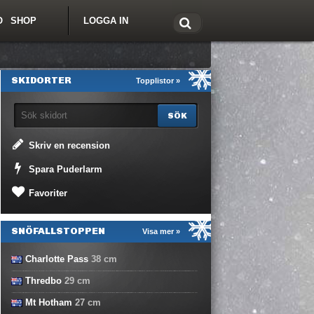
O
SHOP
LOGGA IN
tt om Freeride.se
SKIDORTER
Topplistor »
Skriv en recension
Spara Puderlarm
Favoriter
SNÖFALLSTOPPEN
Visa mer »
Charlotte Pass
38
cm
Thredbo
29
cm
Mt Hotham
27
cm