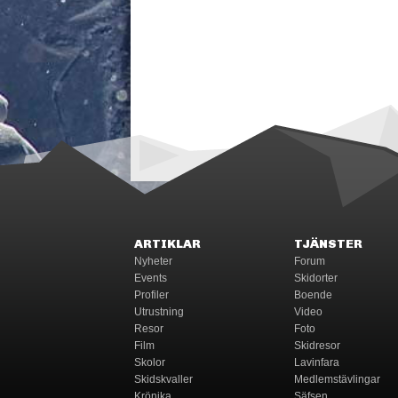
ARTIKLAR
TJÄNSTER
Nyheter
Forum
Events
Skidorter
Profiler
Boende
Utrustning
Video
Resor
Foto
Film
Skidresor
Skolor
Lavinfara
Skidskvaller
Medlemstävlingar
Krönika
Säfsen