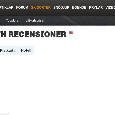
RTIKLAR
FORUM
SKIDORTER
SNÖDJUP
BOENDE
PRYLAR
VIDE
ing
Regler/Hjälp
Resor
Film
Skolor
Lavinsäkerhet
Tricktips
Krönika
Ny
Toppturer
Liftkortspriser
TH RECENSIONER
Pistkarta
Hotell