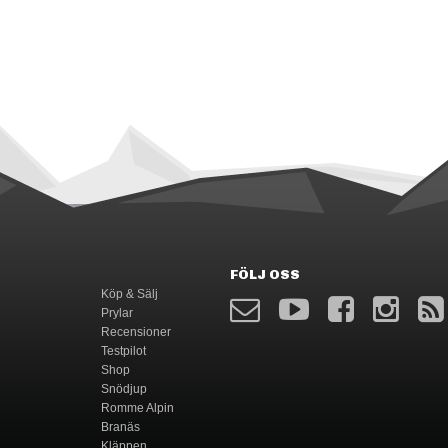
FÖLJ OSS
Köp & Sälj
Prylar
Recensioner
Testpilot
Shop
Snödjup
Romme Alpin
Branäs
Kläppen