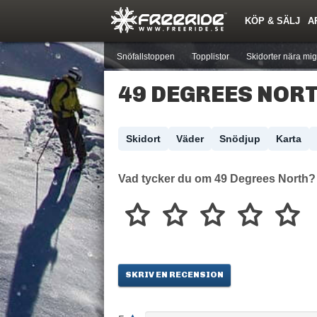
KÖP & SÄLJ
A
Nyheter
Nya inlägg
Skidor
Årets Krasch
Pjäxor
Quiz
Forumlista
Events
Sök
Profiler
Medlemmar
Utrustn
Snöfallstoppen
Topplistor
Skidorter nära mig
49 DEGREES NOR
Skidort
Väder
Snödjup
Karta
Vad tycker du om 49 Degrees North?
SKRIV EN RECENSION