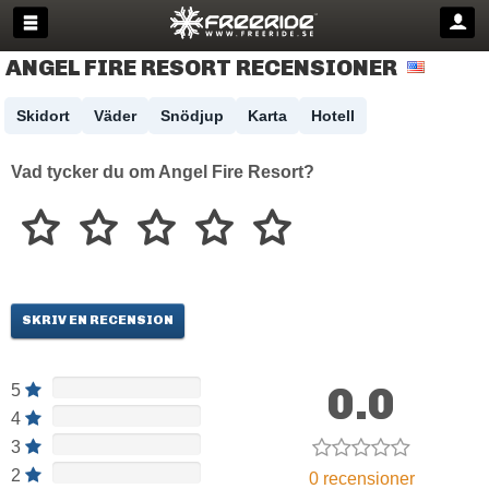
ANGEL FIRE RESORT RECENSIONER
Skidort
Väder
Snödjup
Karta
Hotell
Vad tycker du om Angel Fire Resort?
SKRIV EN RECENSION
0.0
5
4
3
2
0 recensioner