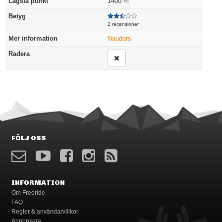
Lägsta punkt
1400
m
Betyg
2 recensioner
Mer information
Nauders
Radera
FÖLJ OSS
INFORMATION
Om Freeride
FAQ
Regler & användarvillkor
Annonsera