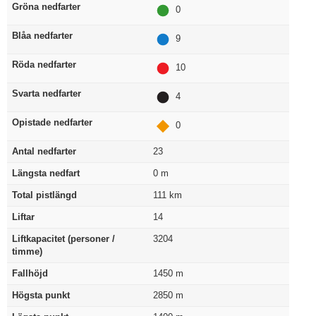
Gröna nedfarter
0
Blåa nedfarter
9
Röda nedfarter
10
Svarta nedfarter
4
Opistade nedfarter
0
Antal nedfarter
23
Längsta nedfart
0
m
Total pistlängd
111
km
Liftar
14
Liftkapacitet (personer /
3204
timme)
Fallhöjd
1450
m
Högsta punkt
2850
m