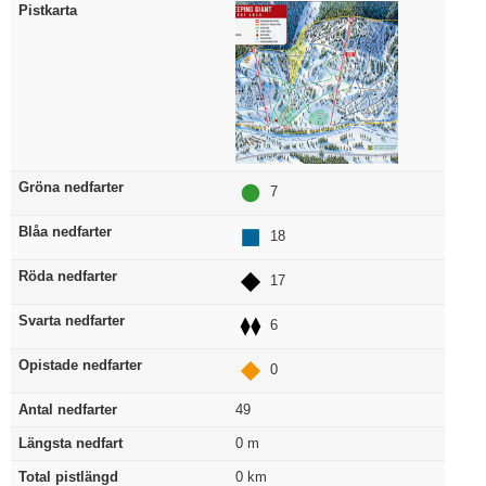
Pistkarta
Gröna nedfarter
7
Blåa nedfarter
18
Röda nedfarter
17
Svarta nedfarter
6
Opistade nedfarter
0
Antal nedfarter
49
Längsta nedfart
0
m
Total pistlängd
0
km