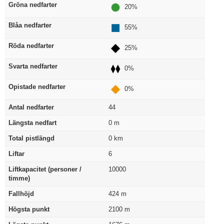
Gröna nedfarter
20%
Blåa nedfarter
55%
Röda nedfarter
25%
Svarta nedfarter
0%
Opistade nedfarter
0%
Antal nedfarter
44
Längsta nedfart
0
m
Total pistlängd
0
km
Liftar
6
Liftkapacitet (personer /
10000
timme)
Fallhöjd
424
m
Högsta punkt
2100
m