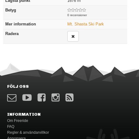
Lägsta punkt
1676
m
Betyg
0 recensioner
Mer information
Mt. Shasta Ski Park
Radera
FÖLJ OSS
INFORMATION
Om Freeride
FAQ
Regler & användarvillkor
Annonsera