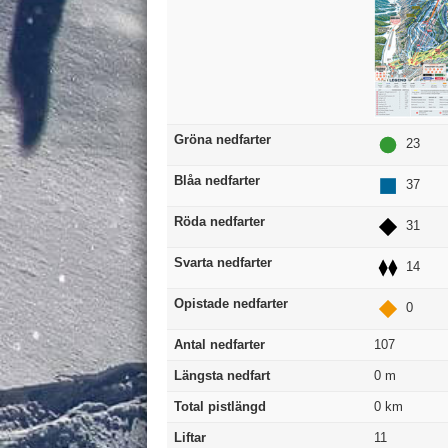
Gröna nedfarter
23
Blåa nedfarter
37
Röda nedfarter
31
Svarta nedfarter
14
Opistade nedfarter
0
Antal nedfarter
107
Längsta nedfart
0
m
Total pistlängd
0
km
Liftar
11