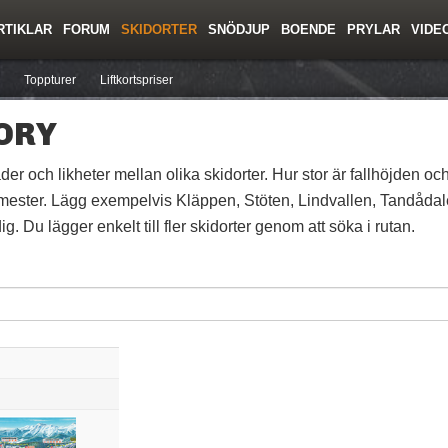
RTIKLAR
FORUM
SKIDORTER
SNÖDJUP
BOENDE
PRYLAR
VIDE
ing
Regler/Hjälp
Resor
Film
Skolor
Lavinsäkerhet
Tricktips
Krönika
Ny
Toppturer
Liftkortspriser
ORY
der och likheter mellan olika skidorter. Hur stor är fallhöjden och
mester. Lägg exempelvis Kläppen, Stöten, Lindvallen, Tandådalen
g. Du lägger enkelt till fler skidorter genom att söka i rutan.