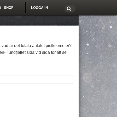
O
SHOP
LOGGA IN
tt om Freeride.se
 vad är det totala antalet pistkilometer?
-Hundfjället sida vid sida för att se