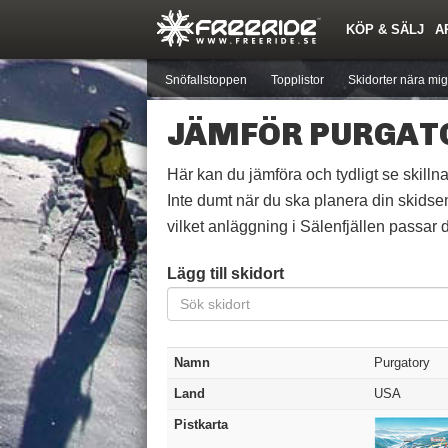
KÖP & SÄLJ
A
Nyheter
Nya inlägg
Skidor
Årets Krasch
Pjäxor
Quiz
Forumlista
Events
Sök
Profiler
Medlemmar
Utrustn
Snöfallstoppen
Topplistor
Skidorter nära mig
JÄMFÖR PURGAT
Här kan du jämföra och tydligt se skillna
Inte dumt när du ska planera din skidse
vilket anläggning i Sälenfjällen passar di
Lägg till skidort
Namn
Purgatory
Land
USA
Pistkarta