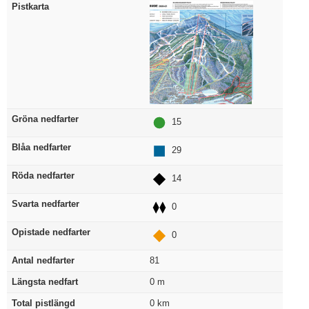
Pistkarta
Gröna nedfarter
15
Blåa nedfarter
29
Röda nedfarter
14
Svarta nedfarter
0
Opistade nedfarter
0
Antal nedfarter
81
Längsta nedfart
0
m
Total pistlängd
0
km