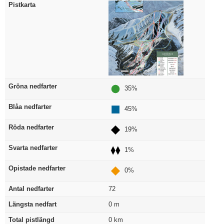
Pistkarta
Gröna nedfarter
35%
Blåa nedfarter
45%
Röda nedfarter
19%
Svarta nedfarter
1%
Opistade nedfarter
0%
Antal nedfarter
72
Längsta nedfart
0
m
Total pistlängd
0
km