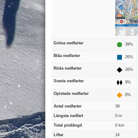
Gröna nedfarter
39%
Blåa nedfarter
26%
Röda nedfarter
26%
Svarta nedfarter
9%
Opistade nedfarter
0%
Antal nedfarter
39
Längsta nedfart
0
m
Total pistlängd
0
km
Liftar
14