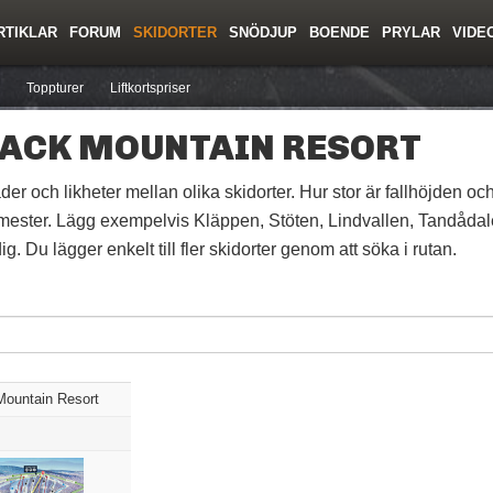
RTIKLAR
FORUM
SKIDORTER
SNÖDJUP
BOENDE
PRYLAR
VIDE
ing
Regler/Hjälp
Resor
Film
Skolor
Lavinsäkerhet
Tricktips
Krönika
Ny
Toppturer
Liftkortspriser
ACK MOUNTAIN RESORT
der och likheter mellan olika skidorter. Hur stor är fallhöjden och
mester. Lägg exempelvis Kläppen, Stöten, Lindvallen, Tandådalen
g. Du lägger enkelt till fler skidorter genom att söka i rutan.
ountain Resort