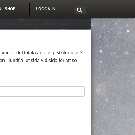
O
SHOP
LOGGA IN
tt om Freeride.se
 vad är det totala antalet pistkilometer?
-Hundfjället sida vid sida för att se