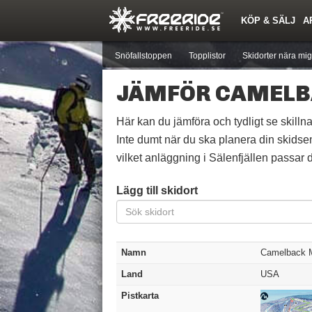
KÖP & SÄLJ
A
Nyheter
Nya inlägg
Skidor
Årets Krasch
Pjäxor
Quiz
Forumlista
Events
Sök
Profiler
Medlemmar
Utrustn
Snöfallstoppen
Topplistor
Skidorter nära mig
JÄMFÖR CAMELB
Här kan du jämföra och tydligt se skillna
Inte dumt när du ska planera din skidse
vilket anläggning i Sälenfjällen passar di
Lägg till skidort
Namn
Camelback M
Land
USA
Pistkarta