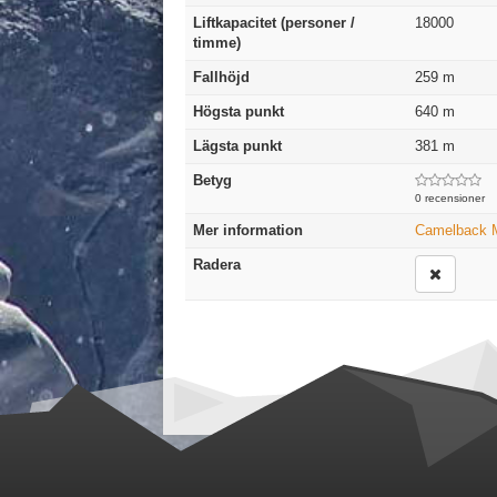
Liftkapacitet (personer /
18000
timme)
Fallhöjd
259
m
Högsta punkt
640
m
Lägsta punkt
381
m
Betyg
0 recensioner
Mer information
Camelback M
Radera