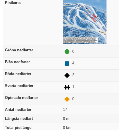
Pistkarta
Gröna nedfarter
8
Blåa nedfarter
4
Röda nedfarter
3
Svarta nedfarter
1
Opistade nedfarter
0
Antal nedfarter
17
Längsta nedfart
0
m
Total pistlängd
0
km