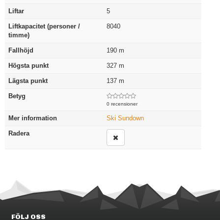
Liftar
5
Liftkapacitet (personer /
8040
timme)
Fallhöjd
190
m
Högsta punkt
327
m
Lägsta punkt
137
m
Betyg
0 recensioner
Mer information
Ski Sundown
Radera
FÖLJ OSS