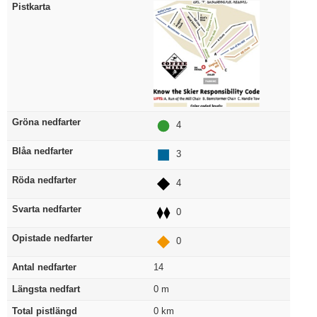
Pistkarta
Gröna nedfarter
4
Blåa nedfarter
3
Röda nedfarter
4
Svarta nedfarter
0
Opistade nedfarter
0
Antal nedfarter
14
Längsta nedfart
0
m
Total pistlängd
0
km