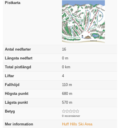
Pistkarta
Antal nedfarter
16
Längsta nedfart
0
m
Total pistlängd
0
km
Liftar
4
Fallhöjd
110
m
Högsta punkt
680
m
Lägsta punkt
570
m
Betyg
0 recensioner
Mer information
Huff Hills Ski Area