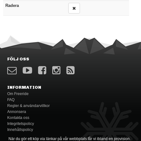
Radera
FÖLJ OSS
INFORMATION
Om Freeride
FAQ
Regler & användarvillkor
Annonsera
Kontakta oss
Integritetspolicy
Innehållspolicy
När du gör ett köp via länkar på vår webbplats får vi ibland en provision.