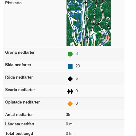
Pistkarta
Gröna nedfarter
3
Blåa nedfarter
20
Röda nedfarter
6
Svarta nedfarter
0
Opistade nedfarter
0
Antal nedfarter
35
Längsta nedfart
0
m
Total pistlängd
0
km