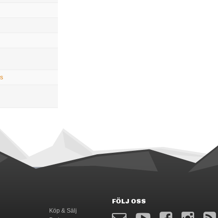
ns
FÖLJ OSS
Köp & Sälj