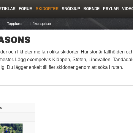
RTIKLAR
FORUM
SKIDORTER
SNÖDJUP
BOENDE
PRYLAR
VIDE
ing
Regler/Hjälp
Resor
Film
Skolor
Lavinsäkerhet
Tricktips
Krönika
Ny
Toppturer
Liftkortspriser
EASONS
der och likheter mellan olika skidorter. Hur stor är fallhöjden och
mester. Lägg exempelvis Kläppen, Stöten, Lindvallen, Tandådalen
g. Du lägger enkelt till fler skidorter genom att söka i rutan.
ns