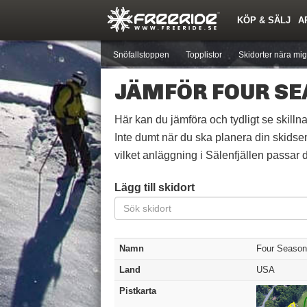
KÖP & SÄLJ
A
Nyheter
Nya inlägg
Skidor
Årets Krasch
Pjäxor
Quiz
Forumlista
Events
Sök
Profiler
Medlemmar
Utrustn
Snöfallstoppen
Topplistor
Skidorter nära mig
JÄMFÖR FOUR S
Här kan du jämföra och tydligt se skillna
Inte dumt när du ska planera din skidse
vilket anläggning i Sälenfjällen passar di
Lägg till skidort
Namn
Four Seaso
Land
USA
Pistkarta