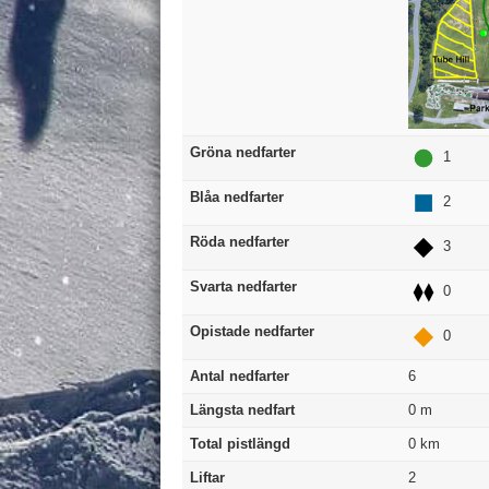
Gröna nedfarter
1
Blåa nedfarter
2
Röda nedfarter
3
Svarta nedfarter
0
Opistade nedfarter
0
Antal nedfarter
6
Längsta nedfart
0
m
Total pistlängd
0
km
Liftar
2