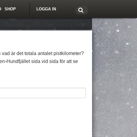
O
SHOP
LOGGA IN
tt om Freeride.se
 vad är det totala antalet pistkilometer?
-Hundfjället sida vid sida för att se