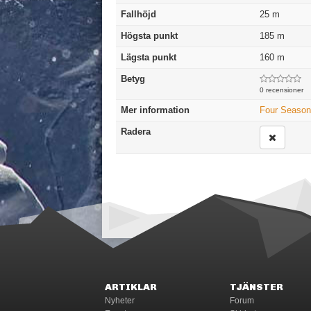
Fallhöjd
25
m
Högsta punkt
185
m
Lägsta punkt
160
m
Betyg
0 recensioner
Mer information
Four Seaso
Radera
ARTIKLAR
TJÄNSTER
Nyheter
Forum