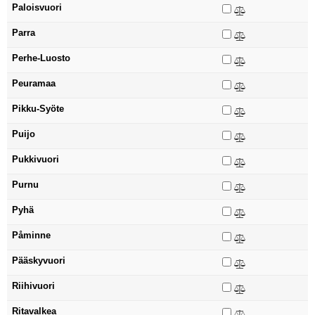
Paloisvuori
Parra
Perhe-Luosto
Peuramaa
Pikku-Syöte
Puijo
Pukkivuori
Purnu
Pyhä
Påminne
Pääskyvuori
Riihivuori
Ritavalkea