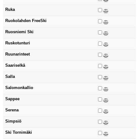
Ruka
Ruokolahden FreeSki
Ruosniemi Ski
Ruskotunturi
Ruunarinteet
Saariselkä
Salla
Salomonkallio
Sappee
Serena
Simpsiö
Ski Tornimäki