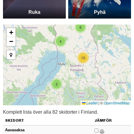
Ruka
Pyhä
6
+
−
4
10
2
Leaflet
|
©
OpenStreetMap
15
Komplett lista över alla 82 skidorter i Finland.
SKIDORT
JÄMFÖR
Aavasaksa