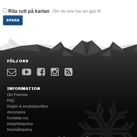
Rita rutt på kartan
Om du inte har en gps-fil
SPARA
FÖLJ OSS
INFORMATION
Om Freeride
FAQ
Regler & användarvillkor
Annonsera
Kontakta oss
Integritetspolicy
Innehållspolicy