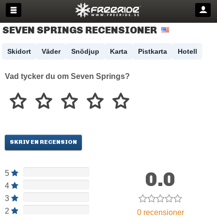
SEVEN SPRINGS RECENSIONER
Skidort
Väder
Snödjup
Karta
Pistkarta
Hotell
Vad tycker du om Seven Springs?
SKRIV EN RECENSION
0.0
5
4
3
2
0 recensioner