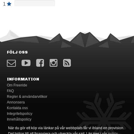
1
FÖLJ OSS
INFORMATION
Om Freeride
FAQ
Regler & användarvillkor
Annonsera
Kontakta oss
Integritetspolicy
Innehållspolicy
När du gör ett köp via länkar på vår webbplats får vi ibland en provision.
Det bidrar till att finansiera och utveckla vår sajt. Läs mer i vår
policy
.