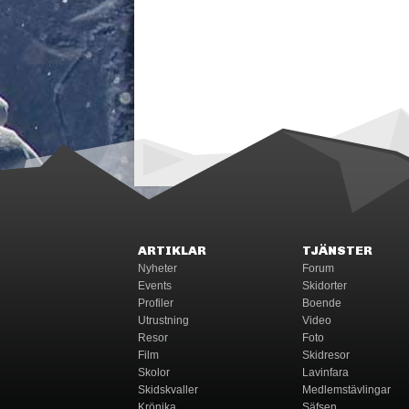
ARTIKLAR
TJÄNSTER
Nyheter
Forum
Events
Skidorter
Profiler
Boende
Utrustning
Video
Resor
Foto
Film
Skidresor
Skolor
Lavinfara
Skidskvaller
Medlemstävlingar
Krönika
Säfsen