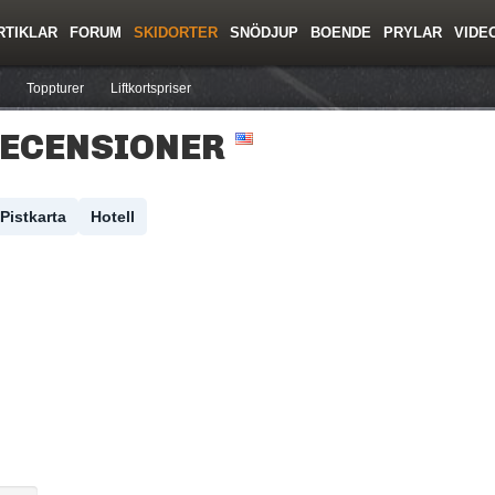
RTIKLAR
FORUM
SKIDORTER
SNÖDJUP
BOENDE
PRYLAR
VIDE
ing
Regler/Hjälp
Resor
Film
Skolor
Lavinsäkerhet
Tricktips
Krönika
Ny
Toppturer
Liftkortspriser
RECENSIONER
Pistkarta
Hotell