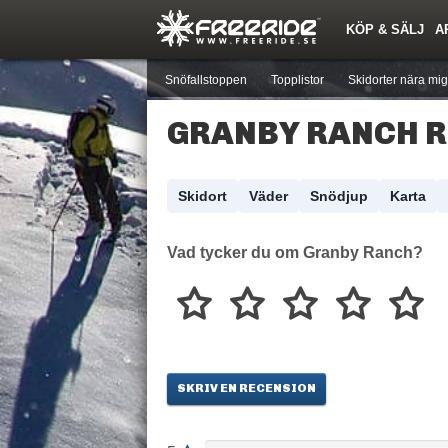
KÖP & SÄLJ
A
Nyheter
Nya inlägg
Skidor
Årets Krasch
Pjäxor
Quiz
Forumlista
Events
Sök
Profiler
Medlemmar
Utrustn
Snöfallstoppen
Topplistor
Skidorter nära mig
GRANBY RANCH 
Skidort
Väder
Snödjup
Karta
Vad tycker du om Granby Ranch?
SKRIV EN RECENSION