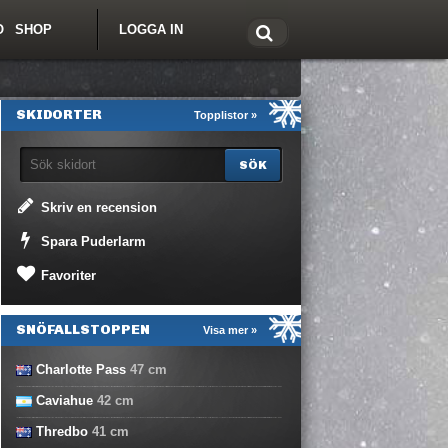
O
SHOP
LOGGA IN
tt om Freeride.se
SKIDORTER
Topplistor »
Skriv en recension
Spara Puderlarm
Favoriter
SNÖFALLSTOPPEN
Visa mer »
Charlotte Pass
47
cm
Caviahue
42
cm
Thredbo
41
cm