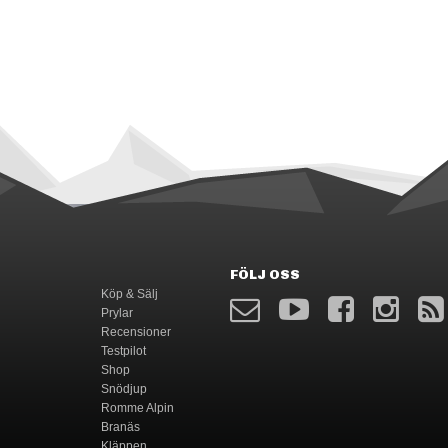
FÖLJ OSS
Köp & Sälj
Prylar
Recensioner
Testpilot
Shop
Snödjup
Romme Alpin
Branäs
Kläppen