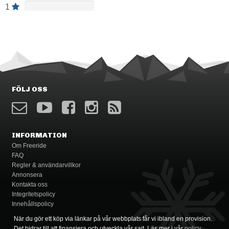
1
FÖLJ OSS
INFORMATION
Om Freeride
FAQ
Regler & användarvillkor
Annonsera
Kontakta oss
Integritetspolicy
Innehållspolicy
När du gör ett köp via länkar på vår webbplats får vi ibland en provision.
Det bidrar till att finansiera och utveckla vår sajt. Läs mer i vår
policy
.