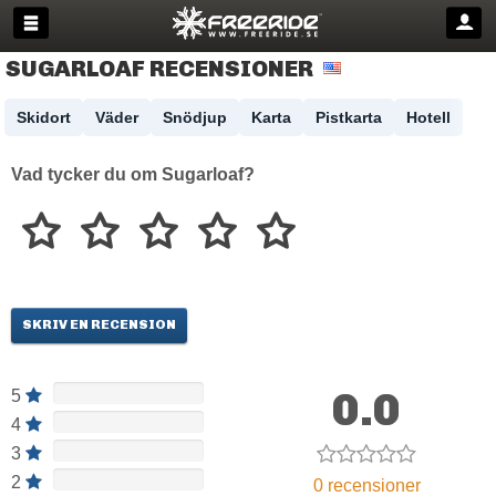
SUGARLOAF RECENSIONER
Skidort
Väder
Snödjup
Karta
Pistkarta
Hotell
Vad tycker du om Sugarloaf?
SKRIV EN RECENSION
0.0
5
4
3
2
0 recensioner