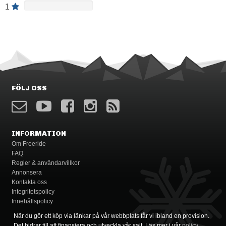
1
FÖLJ OSS
INFORMATION
Om Freeride
FAQ
Regler & användarvillkor
Annonsera
Kontakta oss
Integritetspolicy
Innehållspolicy
När du gör ett köp via länkar på vår webbplats får vi ibland en provision.
Det bidrar till att finansiera och utveckla vår sajt. Läs mer i vår
policy
.