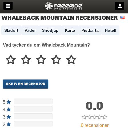
WHALEBACK MOUNTAIN RECENSIONER
Skidort
Väder
Snödjup
Karta
Pistkarta
Hotell
Vad tycker du om Whaleback Mountain?
SKRIV EN RECENSION
0.0
5
4
3
2
0 recensioner