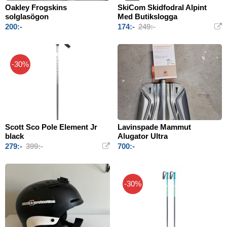
Oakley Frogskins
SkiCom Skidfodral Alpint
solglasögon
Med Butikslogga
200:-
174:-
249:-
-30%
Scott Sco Pole Element Jr
Lavinspade Mammut
black
Alugator Ultra
279:-
399:-
700:-
-30%