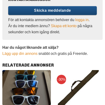
Skicka meddelande
För att kontakta annonsören behöver du
logga in
.
Är du inte medlem ännu?
Skapa ett konto
på några
sekunder och kom igång direkt.
Har du något liknande att sälja?
Lägg upp din annons
snabbt och gratis på Freeride.
RELATERADE ANNONSER
-30%