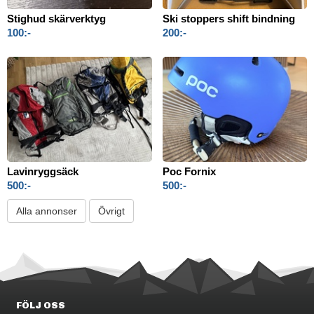
Stighud skärverktyg
Ski stoppers shift bindning
100:-
200:-
Lavinryggsäck
Poc Fornix
500:-
500:-
Alla annonser
Övrigt
FÖLJ OSS