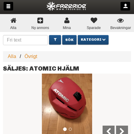
Alla
Ny annons
Mina
Sparade
Bevakningar
KATEGORI
Alla
Övrigt
SÄLJES: ATOMIC HJÄLM