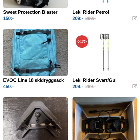
Sweet Protection Blaster
Leki Rider Petrol
150:-
209:-
299:-
-30%
EVOC Line 18 skidryggsäck
Leki Rider Svart/Gul
450:-
209:-
299:-