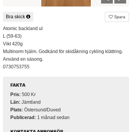
Bra skick
Spara
Atomic backland ul
L (59-63)
Vikt 420g
Multinorm hjälm. Godkänd för skidåkning cykling klättring.
Använd en säsong.
0730753755
FAKTA
Pris:
500 Kr
Län:
Jämtland
Plats:
Östersund/Duved
Publicerad:
1 månad sedan
KONTAKTA ANNONSÖR