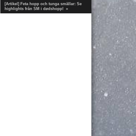
[Artikel] Feta hopp och tunga smällar: Se
highlights från SM i dødshopp!
»