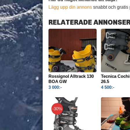
Lägg upp din annons
snabbt och gratis 
RELATERADE ANNONSE
Rossignol Alltrack 130
Tecnica Cochi
BOA GW
26.5
3 000:-
4 500:-
-30%