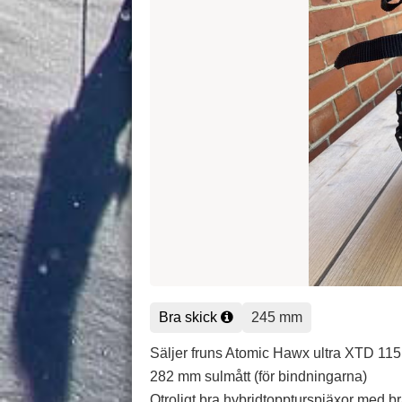
Bra skick
245 mm
Säljer fruns Atomic Hawx ultra XTD 11
282 mm sulmått (för bindningarna)
Otroligt bra hybridtoppturspjäxor med br