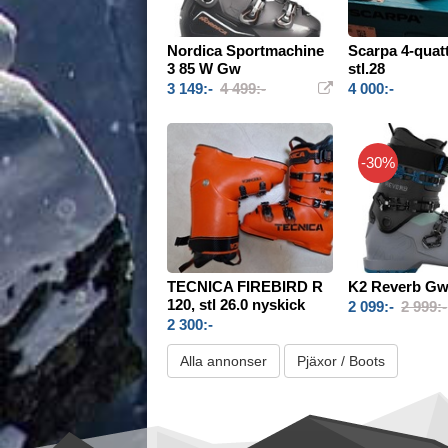
Nordica Sportmachine
Scarpa 4-quat
3 85 W Gw
stl.28
3 149:-
4 499:-
4 000:-
-30%
TECNICA FIREBIRD R
K2 Reverb G
120, stl 26.0 nyskick
2 099:-
2 999:-
2 300:-
Alla annonser
Pjäxor / Boots