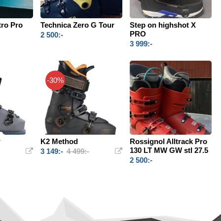
tro Pro
Technica Zero G Tour
Step on highshot X
PRO
2 500:-
3 999:-
-30%
w
K2 Method
Rossignol Alltrack Pro
130 LT MW GW stl 27.5
3 149:-
4 499:-
2 500:-