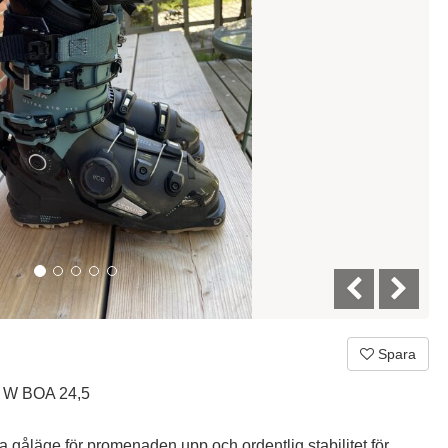
Spara
5 W BOA 24,5
a gåläge för promenaden upp och ordentlig stabilitet för