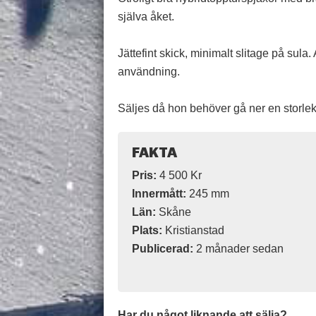
själva åket.
Jättefint skick, minimalt slitage på sula.
användning.
Säljes då hon behöver gå ner en storlek
FAKTA
Pris:
4 500 Kr
Innermått:
245 mm
Län:
Skåne
Plats:
Kristianstad
Publicerad:
2 månader sedan
Har du något liknande att sälja?