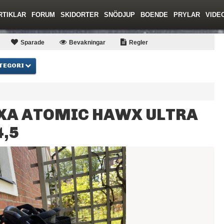
RTIKLAR
FORUM
SKIDORTER
SNÖDJUP
BOENDE
PRYLAR
VIDE
ing
Regler/Hjälp
Toppturer
Resor
Film
Liftkortspriser
Skolor
Lavinsäkerhet
Tricktips
Krönika
Ny
Sparade
Bevakningar
Regler
TEGORI
XA ATOMIC HAWX ULTRA
4,5