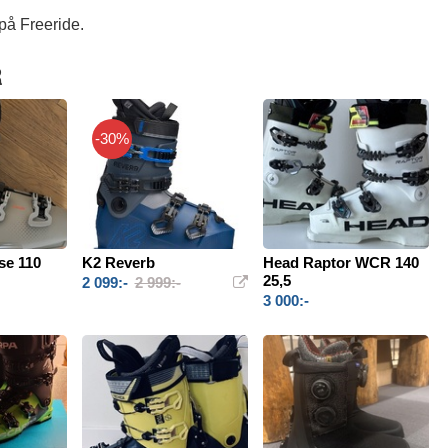
på Freeride.
R
-30%
se 110
K2 Reverb
Head Raptor WCR 140
25,5
2 099:-
2 999:-
3 000:-