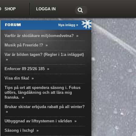
O
SHOP
LOGGA IN
tt om Freeride.se
FORUM
Nya inlägg »
Varför är skidåkare miljöomedvetna?
»
Musik på Freeride !?
»
Var är bilden tagen? (Regler i 1:a inlägget)
»
Enforcer 89 25/26 185
»
Visa din fika!
»
Tips på ort att spendera säsong i. Fokus
utförs, längdåkning och att lära mig
franska.
»
Brukar skistar erbjuda rabatt på all winter?
»
Utbyggnad av liftsystemen i världen
»
Säsong i Ischgl
»