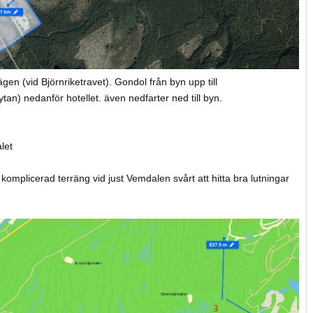
ägen (vid Björnriketravet). Gondol från byn upp till
tan) nedanför hotellet. även nedfarter ned till byn.
let
 komplicerad terräng vid just Vemdalen svårt att hitta bra lutningar