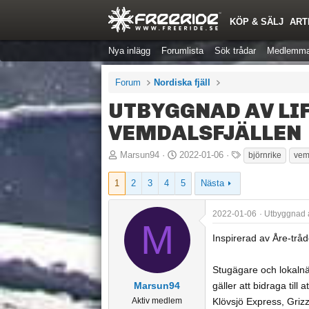
KÖP & SÄLJ
ART
Nya inlägg
Forumlista
Sök trådar
Medlemma
Forum
Nordiska fjäll
UTBYGGNAD AV LI
VEMDALSFJÄLLEN
T
S
T
Marsun94
2022-01-06
björnrike
vem
r
t
a
1
2
3
4
5
Nästa
å
a
g
d
r
g
2022-01-06
Utbyggnad a
s
t
a
M
t
d
r
Inspirerad av Åre-tråd
a
a
r
t
Stugägare och lokalnär
t
u
Marsun94
gäller att bidraga till
a
m
Aktiv medlem
Klövsjö Express, Griz
r