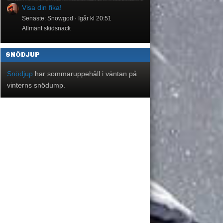
Visa din fika!
Senaste: Snowgod
Igår kl 20:51
Allmänt skidsnack
SNÖDJUP
Snödjup
har sommaruppehåll i väntan på
vinterns snödump.