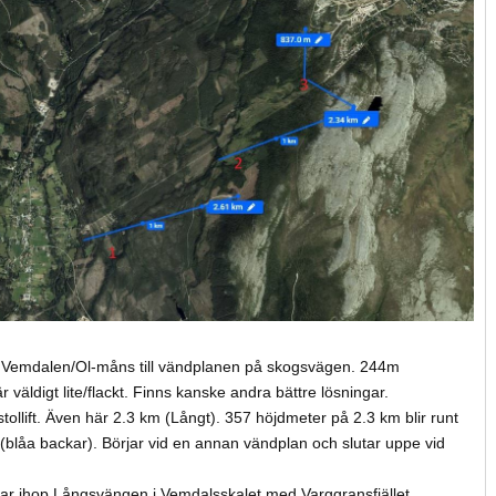
n Vemdalen/Ol-måns till vändplanen på skogsvägen. 244m
 väldigt lite/flackt. Finns kanske andra bättre lösningar.
stollift. Även här 2.3 km (Långt). 357 höjdmeter på 2.3 km blir runt
t (blåa backar). Börjar vid en annan vändplan och slutar uppe vid
plar ihop Långsvängen i Vemdalsskalet med Varggransfjället.