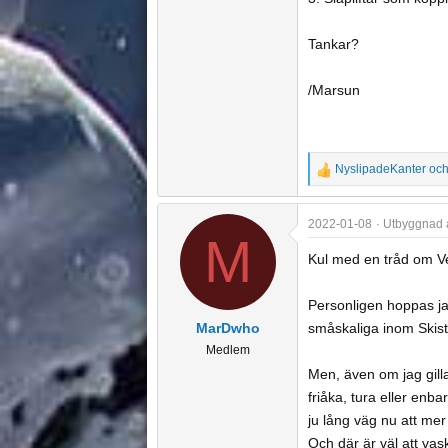
Tankar?
/Marsun
NyslipadeKanter
oc
R
e
a
2022-01-08
Utbyggnad a
M
c
t
Kul med en tråd om Vem
i
o
Personligen hoppas jag
n
MarDwho
småskaliga inom Skis
s
Medlem
:
Men, även om jag gillar
friåka, tura eller enb
ju lång väg nu att mer 
Och där är väl att vas