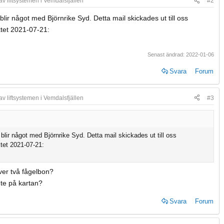
v liftsystemen i Vemdalsfjällen
#2
lir något med Björnrike Syd. Detta mail skickades ut till oss
ktet 2021-07-21:
Senast ändrad:
2022-01-06
Svara
Forum
v liftsystemen i Vemdalsfjällen
#3
blir något med Björnrike Syd. Detta mail skickades ut till oss
ktet 2021-07-21:
ver två fågelbon?
nte på kartan?
Svara
Forum