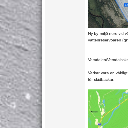
Ny by-miljö nere vid v
vattenreservoaren (gry
Vemdalen/Vemdalsska
Verkar vara en väldigt
för skidbackar.