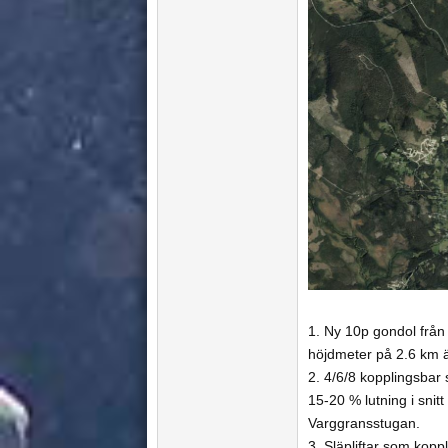
1. Ny 10p gondol frå
höjdmeter på 2.6 km är
2. 4/6/8 kopplingsbar 
15-20 % lutning i snit
Varggransstugan.
3. Släpliftar som kop