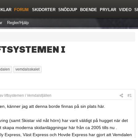
IKLAR
FORUM
SKIDORTER
SNÖDJUP
BOENDE
PRYLAR
VIDEO
S
r
Regler/Hjälp
FTSYSTEMEN I
dalen
vemdalsskalet
v liftsystemen i Vemdalsfjällen
#1
en, känner jag att denna borde finnas på sin plats här.
ing (samt Skistar vid nåt hörn) har varit väldigt på hugget när det
 att skapa moderna skidanläggningar här från ca 2005 tills nu .
zly Express, Väst Express och Hovde Express har gjort att Vemdalen