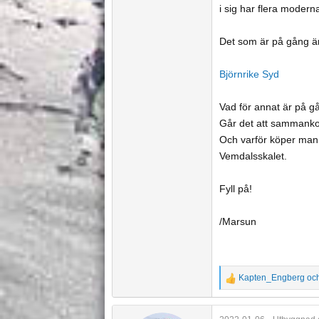
i sig har flera modern
e
Det som är på gång är 
Björnrike Syd
Vad för annat är på g
Går det att sammankop
Och varför köper man
Vemdalsskalet.
Fyll på!
/Marsun
Kapten_Engberg
oc
R
e
a