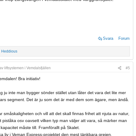
Svara
Forum
h
Heddious
v liftsystemen i Vemdalsfjällen
#5
dalen! Bra initiativ!
 ju inte man bygger sönder stället utan låter det vara det lite mer
tars segment. Det är ju som det är med dem som ägare, men ändå.
 småskaligheten och vill att det skall finnas frihet att njuta av natur,
art piståka osv oavsett vilken typ man väljer att vara, så märker man
kapacitet måste till. Framförallt på Skalet.
ka liv i Veman Express-projektet den mest tänkbara grejen.