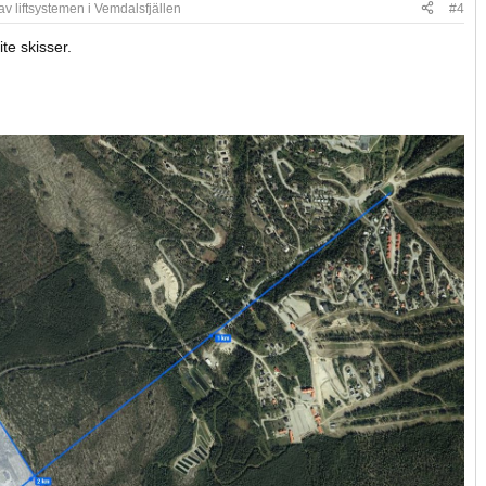
v liftsystemen i Vemdalsfjällen
#4
te skisser.