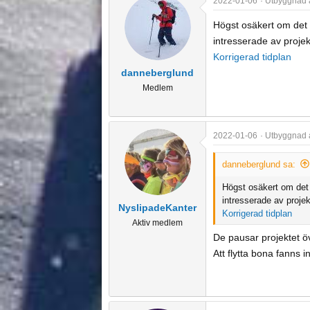
2022-01-06
Utbyggnad a
c
t
Högst osäkert om det b
i
intresserade av proje
o
Korrigerad tidplan
n
danneberglund
s
Medlem
:
2022-01-06
Utbyggnad a
danneberglund sa:
Högst osäkert om det 
intresserade av proje
NyslipadeKanter
Korrigerad tidplan
Aktiv medlem
De pausar projektet ö
Att flytta bona fanns i