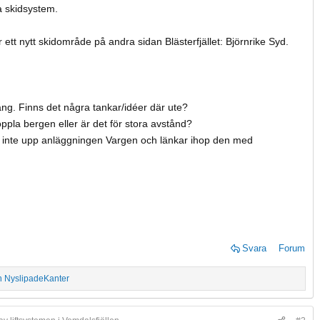
a skidsystem.
ett nytt skidområde på andra sidan Blästerfjället: Björnrike Syd.
ång. Finns det några tankar/idéer där ute?
pla bergen eller är det för stora avstånd?
 inte upp anläggningen Vargen och länkar ihop den med
Svara
Forum
h
NyslipadeKanter