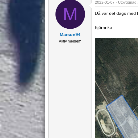
2022-01-07
Utbyggnad a
M
Då var det dags med li
Björnrike
Marsun94
Aktiv medlem