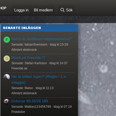
HOP
Logga in
Bli medlem
Sök
SENASTE INLÄGGEN
Varför är skidåkare miljöomedvetna?
F
Senaste: fabianSvensson
Idag kl 15:29
Allmänt skidsnack
Musik på Freeride !?
S
Senaste: Stefan Karlsson
Idag kl 14:37
Freeride.se
Var är bilden tagen? (Regler i 1:a
inlägget)
Senaste: Maloc
Idag kl 11:13
Allmänt skidsnack
Enforcer 89 25/26 185
Senaste: Mattias123456789
Idag kl 07:19
Pistskidor