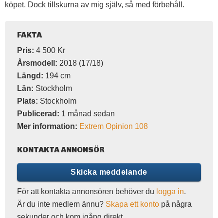
köpet. Dock tillskurna av mig själv, så med förbehåll.
FAKTA
Pris:
4 500 Kr
Årsmodell:
2018 (17/18)
Längd:
194 cm
Län:
Stockholm
Plats:
Stockholm
Publicerad:
1 månad sedan
Mer information:
Extrem Opinion 108
KONTAKTA ANNONSÖR
Skicka meddelande
För att kontakta annonsören behöver du
logga in
.
Är du inte medlem ännu?
Skapa ett konto
på några
sekunder och kom igång direkt.