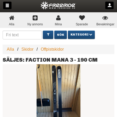
Alla
Ny annons
Mina
Sparade
Bevakningar
KATEGORI
Alla
Skidor
Offpistskidor
SÄLJES: FACTION MANA 3 - 190 CM