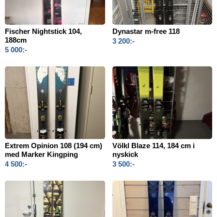
Fischer Nightstick 104,
Dynastar m-free 118
188cm
3 200:-
5 000:-
Extrem Opinion 108 (194 cm)
Völkl Blaze 114, 184 cm i
med Marker Kingping
nyskick
4 500:-
3 500:-