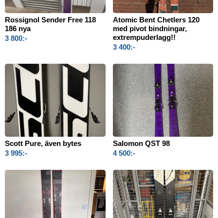
Rossignol Sender Free 118
Atomic Bent Chetlers 120
186 nya
med pivot bindningar,
extrempuderlagg!!
3 800:-
3 400:-
Scott Pure, även bytes
Salomon QST 98
3 995:-
4 500:-