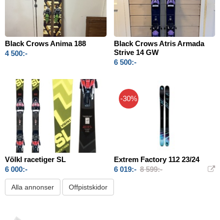
Black Crows Anima 188
Black Crows Atris Armada
Strive 14 GW
4 500:-
6 500:-
-30%
Völkl racetiger SL
Extrem Factory 112 23/24
6 000:-
6 019:-
8 599:-
Alla annonser
Offpistskidor