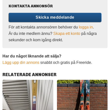
KONTAKTA ANNONSÖR
Skicka meddelande
För att kontakta annonsören behöver du
logga in
.
Är du inte medlem ännu?
Skapa ett konto
på några
sekunder och kom igång direkt.
Har du något liknande att sälja?
Lägg upp din annons
snabbt och gratis på Freeride.
RELATERADE ANNONSER