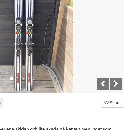
m
Spara
 över ena skidan och lite skada på kanten men inget som