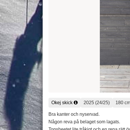
Okej skick
2025 (24/25)
180 c
Bra kanter och nyservad.
Någon reva på belaget som lagats.
Topsheetet lite tråkigt och en repa rätt