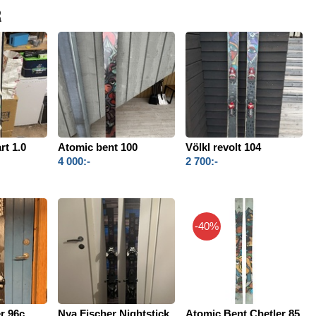
R
t 1.0
Atomic bent 100
Völkl revolt 104
4 000:-
2 700:-
-40%
r 96c,
Nya Fischer Nightstick
Atomic Bent Chetler 85