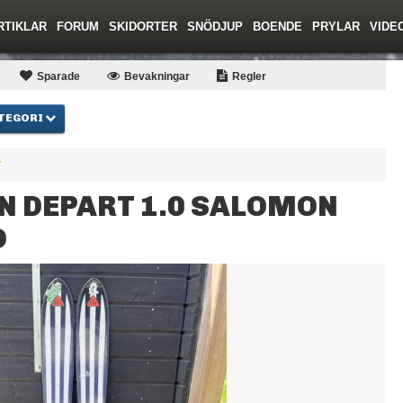
RTIKLAR
FORUM
SKIDORTER
SNÖDJUP
BOENDE
PRYLAR
VIDE
ing
Regler/Hjälp
Toppturer
Resor
Film
Liftkortspriser
Skolor
Lavinsäkerhet
Tricktips
Krönika
Ny
Sparade
Bevakningar
Regler
TEGORI
r
N DEPART 1.0 SALOMON
O