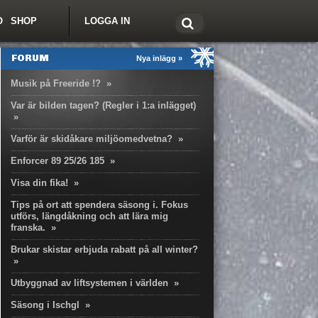
O
SHOP
LOGGA IN
tt om Freeride.se
FORUM
Nya inlägg »
Musik på Freeride !?
»
Var är bilden tagen? (Regler i 1:a inlägget)
»
Varför är skidåkare miljöomedvetna?
»
Enforcer 89 25/26 185
»
Visa din fika!
»
Tips på ort att spendera säsong i. Fokus
utförs, längdåkning och att lära mig
franska.
»
Brukar skistar erbjuda rabatt på all winter?
»
Utbyggnad av liftsystemen i världen
»
Säsong i Ischgl
»