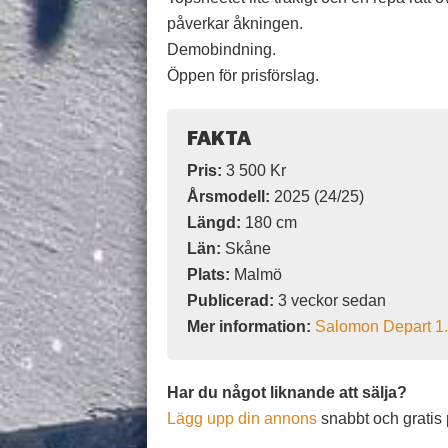
påverkar åkningen.
Demobindning.
Öppen för prisförslag.
FAKTA
Pris:
3 500 Kr
Årsmodell:
2025 (24/25)
Längd:
180 cm
Län:
Skåne
Plats:
Malmö
Publicerad:
3 veckor sedan
Mer information:
Salomon Depart 1
Har du något liknande att sälja?
Lägg upp din annons
snabbt och gratis 