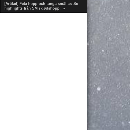
[Artikel] Feta hopp och tunga smällar: Se
highlights från SM i dødshopp!
»