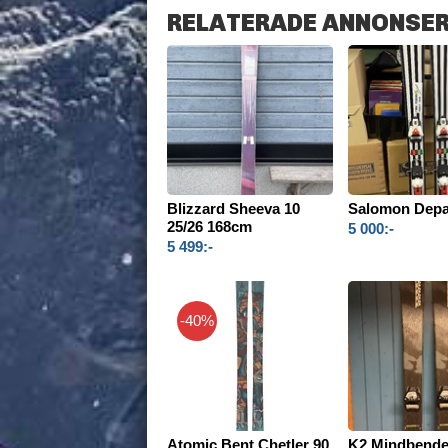
RELATERADE ANNONSE
Blizzard Sheeva 10
Salomon Depar
25/26 168cm
5 000:-
5 499:-
-40%
Atomic Bent Chetler 90
K2 Mindbende