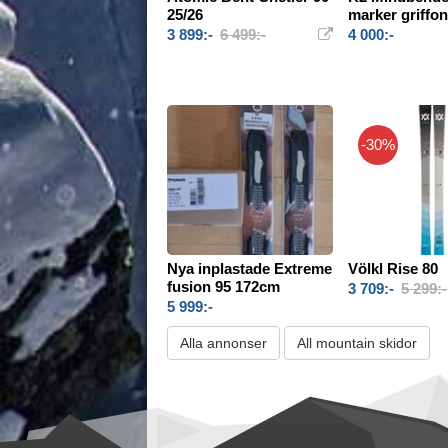
25/26
marker griffo
3 899:-
6 499:-
4 000:-
-30%
Nya inplastade Extreme
Völkl Rise 80
fusion 95 172cm
3 709:-
5 299:-
5 999:-
Alla annonser
All mountain skidor