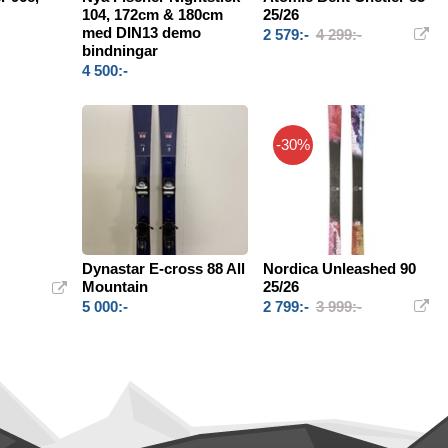
n
104, 172cm & 180cm
25/26
med DIN13 demo
2 579:-
4 299:-
bindningar
4 500:-
-30%
Dynastar E-cross 88 All
Nordica Unleashed 90
Mountain
25/26
5 000:-
2 799:-
3 999:-