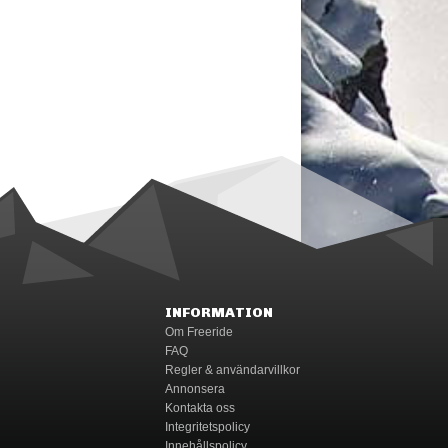
INFORMATION
Om Freeride
FAQ
Regler & användarvillkor
Annonsera
Kontakta oss
Integritetspolicy
Innehållspolicy