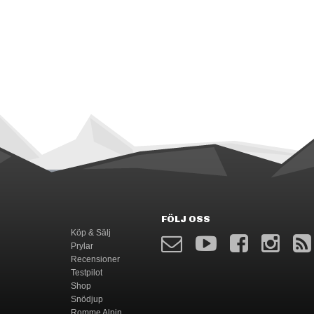
FÖLJ OSS
Köp & Sälj
Prylar
Recensioner
Testpilot
Shop
Snödjup
Romme Alpin