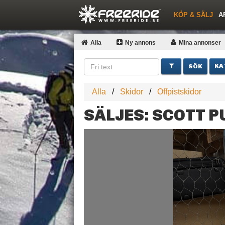
KÖP & SÄLJ
A
Nyheter
Nya inlägg
Snöfallstoppen
Skidor
Årets Krasch
Pjäxor
Quiz
Forumlista
Topplistor
Events
Sök
Profiler
Skidorter nära mig
Medlemmar
Utrustn
Alla
Ny annons
Mina
annonser
KA
Alla
Skidor
Offpistskidor
SÄLJES: SCOTT P