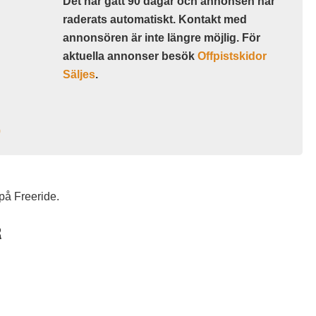
Det har gått 90 dagar och annonsen har
raderats automatiskt. Kontakt med
annonsören är inte längre möjlig. För
aktuella annonser besök
Offpistskidor
Säljes
.
0
på Freeride.
R