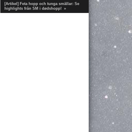
[Artikel] Feta hopp och tunga smällar: Se
highlights från SM i dødshopp!
»