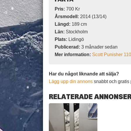
Pris:
700 Kr
Årsmodell:
2014 (13/14)
Längd:
189 cm
Län:
Stockholm
Plats:
Lidingö
Publicerad:
3 månader sedan
Mer information:
Scott Punisher 11
Har du något liknande att sälja?
Lägg upp din annons
snabbt och gratis 
RELATERADE ANNONSE