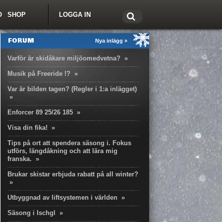
O
SHOP
LOGGA IN
tt om Freeride.se
FORUM
Nya inlägg »
Varför är skidåkare miljöomedvetna?
»
Musik på Freeride !?
»
Var är bilden tagen? (Regler i 1:a inlägget)
»
Enforcer 89 25/26 185
»
Visa din fika!
»
Tips på ort att spendera säsong i. Fokus
utförs, längdåkning och att lära mig
franska.
»
Brukar skistar erbjuda rabatt på all winter?
»
Utbyggnad av liftsystemen i världen
»
Säsong i Ischgl
»