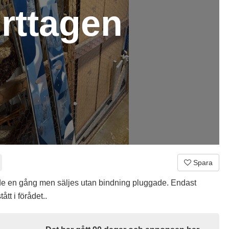
rttagen
Spara
de en gång men säljes utan bindning pluggade. Endast
ått i förådet..