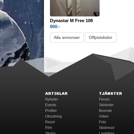
Dynastar M Free 108
800:-
Alla annonser
Offpistskidor
ARTIKLAR
TJÄNSTER
Nyheter
Forum
Events
Skidorter
Profiler
Boende
Utrustning
Video
Resor
Foto
Film
Skidresor
Skolor
Lavinfara