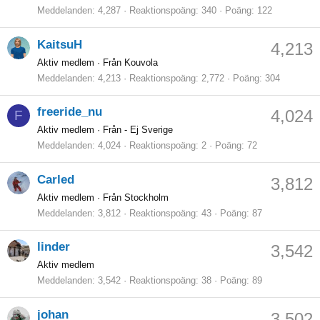
Meddelanden
4,287
Reaktionspoäng
340
Poäng
122
KaitsuH
4,213
Aktiv medlem
·
Från Kouvola
Meddelanden
4,213
Reaktionspoäng
2,772
Poäng
304
freeride_nu
4,024
F
Aktiv medlem
·
Från - Ej Sverige
Meddelanden
4,024
Reaktionspoäng
2
Poäng
72
Carled
3,812
Aktiv medlem
·
Från Stockholm
Meddelanden
3,812
Reaktionspoäng
43
Poäng
87
linder
3,542
Aktiv medlem
Meddelanden
3,542
Reaktionspoäng
38
Poäng
89
johan
3,502