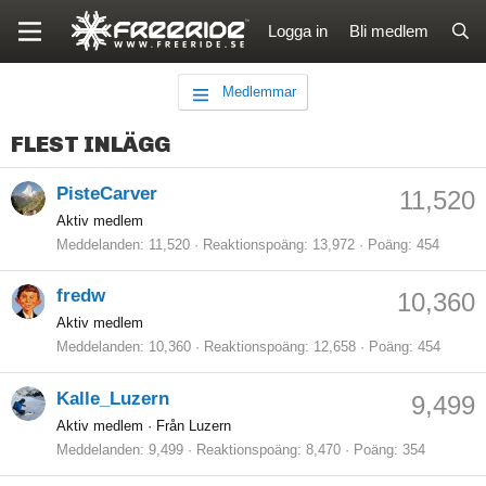
Logga in
Bli medlem
Medlemmar
FLEST INLÄGG
PisteCarver
11,520
Aktiv medlem
Meddelanden
11,520
Reaktionspoäng
13,972
Poäng
454
fredw
10,360
Aktiv medlem
Meddelanden
10,360
Reaktionspoäng
12,658
Poäng
454
Kalle_Luzern
9,499
Aktiv medlem
·
Från Luzern
Meddelanden
9,499
Reaktionspoäng
8,470
Poäng
354