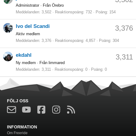
Administrator
·
Från Örebro
Meddelanden
3,502
Reaktionspoäng
732
Poäng
154
Ivo del Scandi
3,376
Aktiv medlem
Meddelanden
3,376
Reaktionspoäng
4,857
Poäng
304
ekdahl
3,311
Ny medlem
·
Från limmared
Meddelanden
3,311
Reaktionspoäng
0
Poäng
0
FÖLJ OSS
INFORMATION
Om Freeride