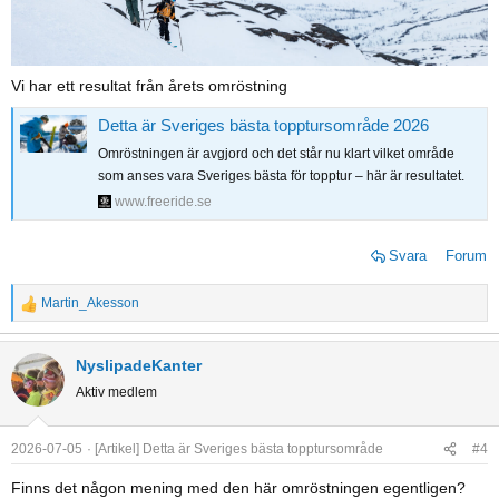
Vi har ett resultat från årets omröstning
Detta är Sveriges bästa topptursområde 2026
Omröstningen är avgjord och det står nu klart vilket område
som anses vara Sveriges bästa för topptur – här är resultatet.
www.freeride.se
Svara
Forum
Martin_Akesson
R
e
a
NyslipadeKanter
c
Aktiv medlem
t
i
o
2026-07-05
[Artikel] Detta är Sveriges bästa topptursområde
#4
n
Finns det någon mening med den här omröstningen egentligen?
s