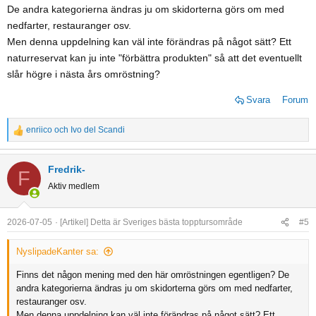
De andra kategorierna ändras ju om skidorterna görs om med
:
nedfarter, restauranger osv.
Men denna uppdelning kan väl inte förändras på något sätt? Ett
naturreservat kan ju inte "förbättra produkten" så att det eventuellt
slår högre i nästa års omröstning?
Svara
Forum
enriico
och
Ivo del Scandi
R
e
a
Fredrik-
F
c
Aktiv medlem
t
i
o
2026-07-05
[Artikel] Detta är Sveriges bästa topptursområde
#5
n
s
NyslipadeKanter sa:
:
Finns det någon mening med den här omröstningen egentligen? De
andra kategorierna ändras ju om skidorterna görs om med nedfarter,
restauranger osv.
Men denna uppdelning kan väl inte förändras på något sätt? Ett