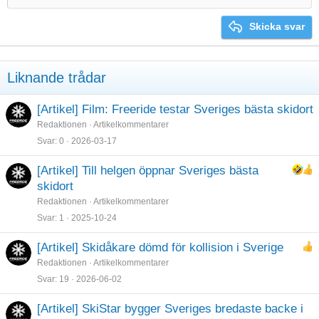
Heading 2
Georgia
15
Justify text
Skicka svar
Heading 3
18
Tahoma
22
Times New Roman
Liknande trådar
26
Trebuchet MS
Verdana
[Artikel] Film: Freeride testar Sveriges bästa skidort
Redaktionen
Artikelkommentarer
Svar
0
2026-03-17
[Artikel] Till helgen öppnar Sveriges bästa
skidort
Redaktionen
Artikelkommentarer
Svar
1
2025-10-24
[Artikel] Skidåkare dömd för kollision i Sverige
Redaktionen
Artikelkommentarer
Svar
19
2026-06-02
[Artikel] SkiStar bygger Sveriges bredaste backe i