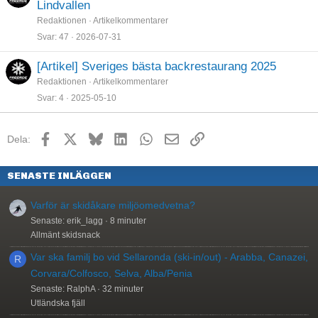
Lindvallen
Redaktionen
Artikelkommentarer
Svar
47
2026-07-31
[Artikel] Sveriges bästa backrestaurang 2025
Redaktionen
Artikelkommentarer
Svar
4
2025-05-10
Facebook
X
Bluesky
LinkedIn
WhatsApp
E-post
Länk
Dela:
SENASTE INLÄGGEN
Varför är skidåkare miljöomedvetna?
Senaste: erik_lagg
8 minuter
Allmänt skidsnack
Var ska familj bo vid Sellaronda (ski-in/out) - Arabba, Canazei,
R
Corvara/Colfosco, Selva, Alba/Penia
Senaste: RalphA
32 minuter
Utländska fjäll