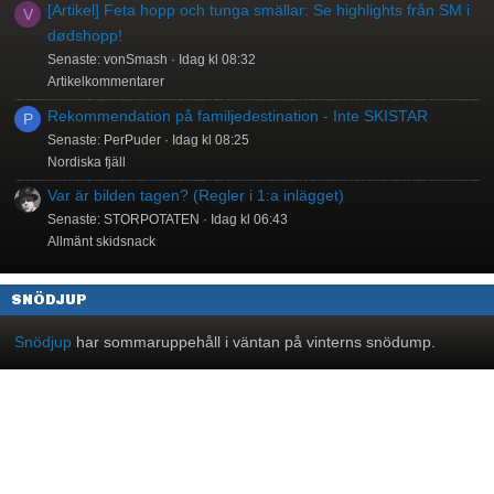
[Artikel] Feta hopp och tunga smällar: Se highlights från SM i
V
dødshopp!
Senaste: vonSmash
Idag kl 08:32
Artikelkommentarer
Rekommendation på familjedestination - Inte SKISTAR
P
Senaste: PerPuder
Idag kl 08:25
Nordiska fjäll
Var är bilden tagen? (Regler i 1:a inlägget)
Senaste: STORPOTATEN
Idag kl 06:43
Allmänt skidsnack
SNÖDJUP
Snödjup
har sommaruppehåll i väntan på vinterns snödump.