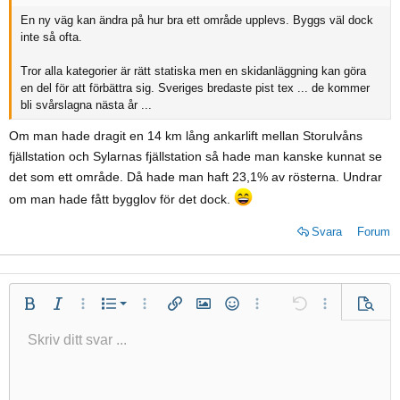
:
En ny väg kan ändra på hur bra ett område upplevs. Byggs väl dock
inte så ofta.
Tror alla kategorier är rätt statiska men en skidanläggning kan göra
en del för att förbättra sig. Sveriges bredaste pist tex ... de kommer
bli svårslagna nästa år ...
Om man hade dragit en 14 km lång ankarlift mellan Storulvåns
fjällstation och Sylarnas fjällstation så hade man kanske kunnat se
det som ett område. Då hade man haft 23,1% av rösterna. Undrar
om man hade fått bygglov för det dock.
Svara
Forum
Numrerad lista
Fet
Kursiv
Fler alternativ...
Lista
Fler alternativ...
Infoga länk
Infoga bild
Smilies
Fler alternativ...
Ångra
Fler alternativ.
Förhan
Punktlista
Skriv ditt svar ...
Vänsterjustera
9
Normal
Arial
Spara utkast
Fontstorlek
Justera text
Insert GIF
Redo
Citat
Växla BB-kod
Text färg
Paragraph format
Media
Ta bort formatering
Typsnittsfamilj
Infoga tabell
Utkast
Genomslag
Insert horizontal line
Understrykning
Spoiler
Inline-kod
Källkod
Inline spoiler
Indrag
10
Radera utkast
Book Antiqua
Centrera
Heading 1
12
Courier New
Minska indrag
Högerjustera