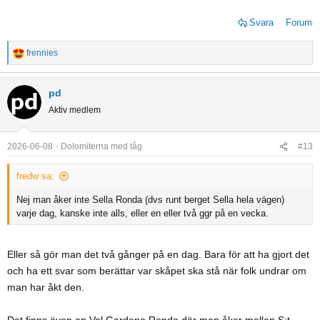
Svara
Forum
frennies
R
e
a
pd
c
Aktiv medlem
t
i
o
2026-06-08
Dolomiterna med tåg
#13
n
s
fredw sa:
:
Nej man åker inte Sella Ronda (dvs runt berget Sella hela vägen)
varje dag, kanske inte alls, eller en eller två ggr på en vecka.
Eller så gör man det två gånger på en dag. Bara för att ha gjort det
och ha ett svar som berättar var skåpet ska stå när folk undrar om
man har åkt den.