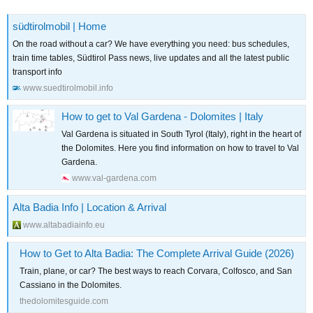
:
för att få en god översikt av prisläge, position, rescensioner och
südtirolmobil | Home
tillgänglighet för den aktuella veckan. Sedan kan man maila boendet
direkt (eller via den lokala turistbyrån) och får då ibland ett bättre pris.
On the road without a car? We have everything you need: bus schedules,
train time tables, Südtirol Pass news, live updates and all the latest public
Hör gärna av dig med specifika frågor om någon ort eller boende.
transport info
Nästa steg kanske är att verkligen kolla hur det ser ut med tåg plus
www.suedtirolmobil.info
buss till dessa orter. Jag har själv alltid haft bil med mig.
How to get to Val Gardena - Dolomites | Italy
Val Gardena is situated in South Tyrol (Italy), right in the heart of
the Dolomites. Here you find information on how to travel to Val
Gardena.
www.val-gardena.com
Alta Badia Info | Location & Arrival
www.altabadiainfo.eu
How to Get to Alta Badia: The Complete Arrival Guide (2026)
Train, plane, or car? The best ways to reach Corvara, Colfosco, and San
Cassiano in the Dolomites.
thedolomitesguide.com