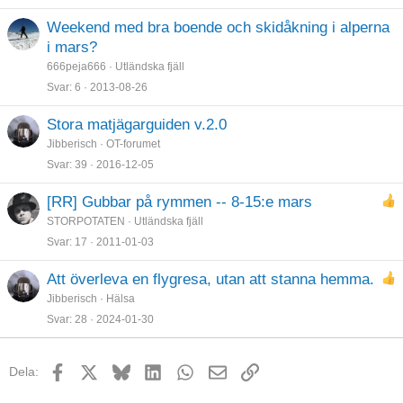
Weekend med bra boende och skidåkning i alperna
i mars?
666peja666
Utländska fjäll
Svar
6
2013-08-26
Stora matjägarguiden v.2.0
Jibberisch
OT-forumet
Svar
39
2016-12-05
[RR] Gubbar på rymmen -- 8-15:e mars
STORPOTATEN
Utländska fjäll
Svar
17
2011-01-03
Att överleva en flygresa, utan att stanna hemma.
Jibberisch
Hälsa
Svar
28
2024-01-30
Facebook
X
Bluesky
LinkedIn
WhatsApp
E-post
Länk
Dela: