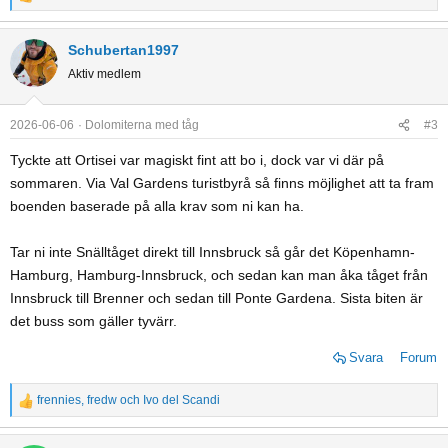
R
e
a
Schubertan1997
c
Aktiv medlem
t
i
o
2026-06-06
Dolomiterna med tåg
#3
n
Tyckte att Ortisei var magiskt fint att bo i, dock var vi där på
s
sommaren. Via Val Gardens turistbyrå så finns möjlighet att ta fram
:
boenden baserade på alla krav som ni kan ha.
Tar ni inte Snälltåget direkt till Innsbruck så går det Köpenhamn-
Hamburg, Hamburg-Innsbruck, och sedan kan man åka tåget från
Innsbruck till Brenner och sedan till Ponte Gardena. Sista biten är
det buss som gäller tyvärr.
Svara
Forum
frennies
,
fredw
och
Ivo del Scandi
R
e