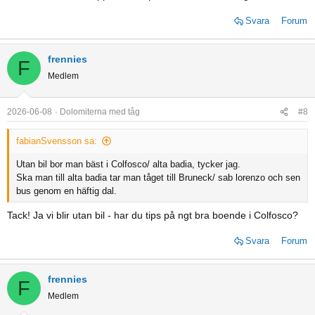
Svara
Forum
frennies
F
Medlem
2026-06-08
Dolomiterna med tåg
#8
fabianSvensson sa:
Utan bil bor man bäst i Colfosco/ alta badia, tycker jag.
Ska man till alta badia tar man tåget till Bruneck/ sab lorenzo och sen
bus genom en häftig dal.
Tack! Ja vi blir utan bil - har du tips på ngt bra boende i Colfosco?
Svara
Forum
frennies
F
Medlem