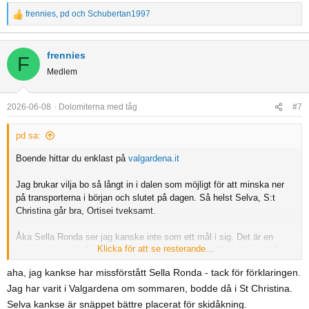
frennies
,
pd
och
Schubertan1997
R
e
a
frennies
F
c
Medlem
t
i
o
2026-06-08
Dolomiterna med tåg
#7
n
s
pd sa:
:
Boende hittar du enklast på
valgardena.it
Jag brukar vilja bo så långt in i dalen som möjligt för att minska ner
på transporterna i början och slutet på dagen. Så helst Selva, S:t
Christina går bra, Ortisei tveksamt.
Åka Sella Ronda ser jag kanske inte som ett mål i sig. Det är en
Klicka för att se resterande...
transportväg till alla underbara delar av systemet. Men därmed så
kommer du troligen att åka rondan inte bara en utan flera gånger.
aha, jag kankse har missförstått Sella Ronda - tack för förklaringen.
Jag har varit i Valgardena om sommaren, bodde då i St Christina.
Selva kankse är snäppet bättre placerat för skidåkning.