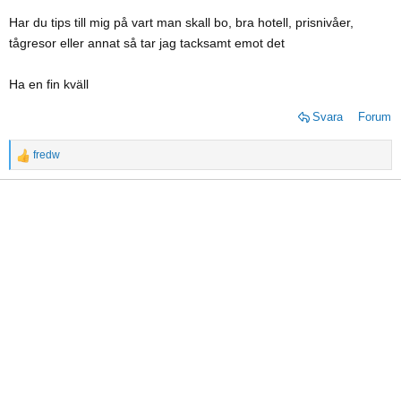
Har du tips till mig på vart man skall bo, bra hotell, prisnivåer,
tågresor eller annat så tar jag tacksamt emot det
Ha en fin kväll
Svara
Forum
fredw
R
e
a
c
t
i
o
n
s
: