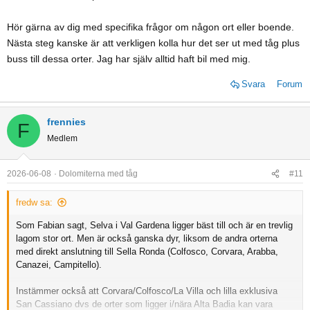
Hör gärna av dig med specifika frågor om någon ort eller boende.
Nästa steg kanske är att verkligen kolla hur det ser ut med tåg plus
buss till dessa orter. Jag har själv alltid haft bil med mig.
Svara
Forum
frennies
F
Medlem
2026-06-08
Dolomiterna med tåg
#11
fredw sa:
Som Fabian sagt, Selva i Val Gardena ligger bäst till och är en trevlig
lagom stor ort. Men är också ganska dyr, liksom de andra orterna
med direkt anslutning till Sella Ronda (Colfosco, Corvara, Arabba,
Canazei, Campitello).
Instämmer också att Corvara/Colfosco/La Villa och lilla exklusiva
San Cassiano dvs de orter som ligger i/nära Alta Badia kan vara