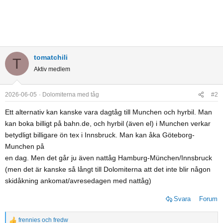
tomatchili
T
Aktiv medlem
2026-06-05
Dolomiterna med tåg
#2
Ett alternativ kan kanske vara dagtåg till Munchen och hyrbil. Man
kan boka billigt på bahn.de, och hyrbil (även el) i Munchen verkar
betydligt billigare ön tex i Innsbruck. Man kan åka Göteborg-
Munchen på
en dag. Men det går ju även nattåg Hamburg-München/Innsbruck
(men det är kanske så långt till Dolomiterna att det inte blir någon
skidåkning ankomat/avresedagen med nattåg)
Svara
Forum
frennies
och
fredw