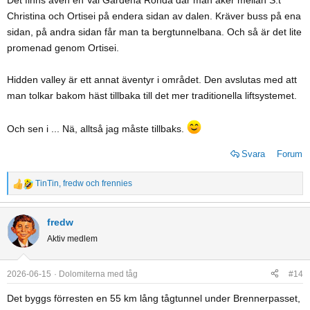
Det finns även en Val Gardena Ronda där man åker mellan S:t
Christina och Ortisei på endera sidan av dalen. Kräver buss på ena
sidan, på andra sidan får man ta bergtunnelbana. Och så är det lite
promenad genom Ortisei.
Hidden valley är ett annat äventyr i området. Den avslutas med att
man tolkar bakom häst tillbaka till det mer traditionella liftsystemet.
Och sen i ... Nä, alltså jag måste tillbaks.
Svara
Forum
TinTin
,
fredw
och
frennies
R
e
a
fredw
c
Aktiv medlem
t
i
o
2026-06-15
Dolomiterna med tåg
#14
n
Det byggs förresten en 55 km lång tågtunnel under Brennerpasset,
s