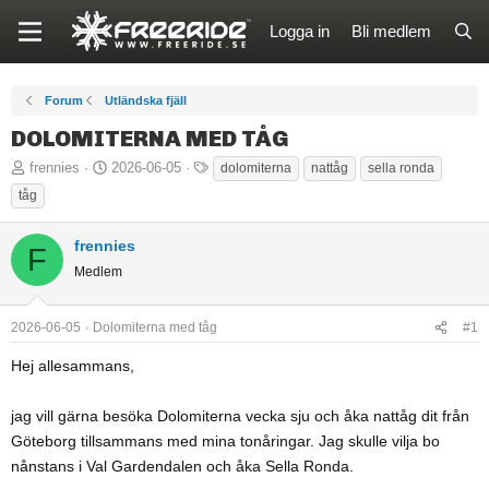
Logga in
Bli medlem
Forum
Utländska fjäll
DOLOMITERNA MED TÅG
T
S
T
frennies
2026-06-05
dolomiterna
nattåg
sella ronda
r
t
a
tåg
å
a
g
d
r
g
frennies
F
s
t
a
Medlem
t
d
r
a
a
2026-06-05
Dolomiterna med tåg
#1
r
t
t
u
Hej allesammans,
a
m
r
jag vill gärna besöka Dolomiterna vecka sju och åka nattåg dit från
e
Göteborg tillsammans med mina tonåringar. Jag skulle vilja bo
nånstans i Val Gardendalen och åka Sella Ronda.