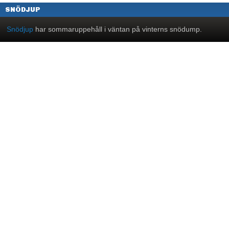
SNÖDJUP
Snödjup
har sommaruppehåll i väntan på vinterns snödump.