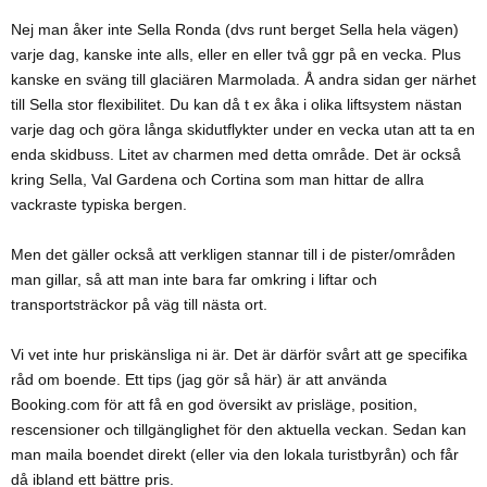
Nej man åker inte Sella Ronda (dvs runt berget Sella hela vägen)
varje dag, kanske inte alls, eller en eller två ggr på en vecka. Plus
kanske en sväng till glaciären Marmolada. Å andra sidan ger närhet
till Sella stor flexibilitet. Du kan då t ex åka i olika liftsystem nästan
varje dag och göra långa skidutflykter under en vecka utan att ta en
enda skidbuss. Litet av charmen med detta område. Det är också
kring Sella, Val Gardena och Cortina som man hittar de allra
vackraste typiska bergen.
Men det gäller också att verkligen stannar till i de pister/områden
man gillar, så att man inte bara far omkring i liftar och
transportsträckor på väg till nästa ort.
Vi vet inte hur priskänsliga ni är. Det är därför svårt att ge specifika
råd om boende. Ett tips (jag gör så här) är att använda
Booking.com för att få en god översikt av prisläge, position,
rescensioner och tillgänglighet för den aktuella veckan. Sedan kan
man maila boendet direkt (eller via den lokala turistbyrån) och får
då ibland ett bättre pris.