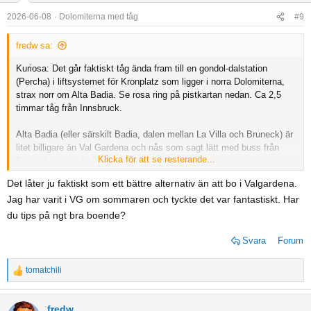
2026-06-08
Dolomiterna med tåg
#9
fredw sa:
Kuriosa: Det går faktiskt tåg ända fram till en gondol-dalstation
(Percha) i liftsystemet för Kronplatz som ligger i norra Dolomiterna,
strax norr om Alta Badia. Se rosa ring på pistkartan nedan. Ca 2,5
timmar tåg från Innsbruck.
Alta Badia (eller särskilt Badia, dalen mellan La Villa och Bruneck) är
litet billigare än Val Gardena och nås som sagt lätt med buss från
Klicka för att se resterande...
Bruneck som också ses nedan.
Det låter ju faktiskt som ett bättre alternativ än att bo i Valgardena.
Visa bilaga 45661
Jag har varit i VG om sommaren och tyckte det var fantastiskt. Har
du tips på ngt bra boende?
Svara
Forum
tomatchili
R
e
a
fredw