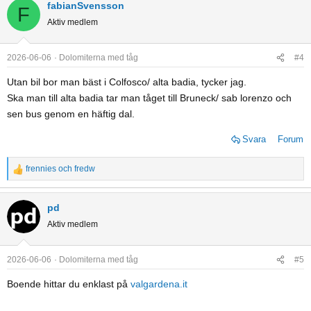
a
fabianSvensson
F
c
Aktiv medlem
t
i
o
2026-06-06
Dolomiterna med tåg
#4
n
Utan bil bor man bäst i Colfosco/ alta badia, tycker jag.
s
Ska man till alta badia tar man tåget till Bruneck/ sab lorenzo och
:
sen bus genom en häftig dal.
Svara
Forum
frennies
och
fredw
R
e
a
pd
c
Aktiv medlem
t
i
o
2026-06-06
Dolomiterna med tåg
#5
n
Boende hittar du enklast på
valgardena.it
s
: