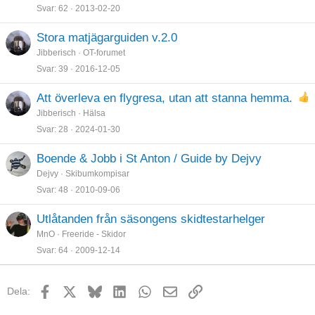
Svar
62
2013-02-20
Stora matjägarguiden v.2.0
Jibberisch
OT-forumet
Svar
39
2016-12-05
Att överleva en flygresa, utan att stanna hemma.
Jibberisch
Hälsa
Svar
28
2024-01-30
Boende & Jobb i St Anton / Guide by Dejvy
Dejvy
Skibumkompisar
Svar
48
2010-09-06
Utlåtanden från säsongens skidtestarhelger
MnO
Freeride - Skidor
Svar
64
2009-12-14
Facebook
X
Bluesky
LinkedIn
WhatsApp
E-post
Länk
Dela: