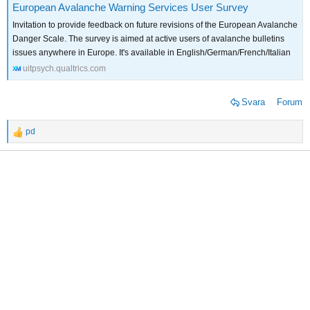
European Avalanche Warning Services User Survey
Invitation to provide feedback on future revisions of the European Avalanche
Danger Scale. The survey is aimed at active users of avalanche bulletins
issues anywhere in Europe. It's available in English/German/French/Italian
uitpsych.qualtrics.com
Svara
Forum
pd
R
e
a
c
t
i
o
n
s
: