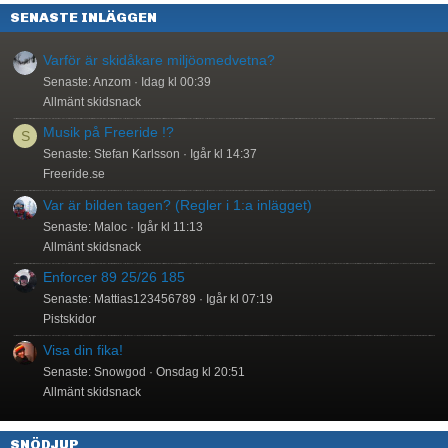
SENASTE INLÄGGEN
Varför är skidåkare miljöomedvetna?
Senaste: Anzom
Idag kl 00:39
Allmänt skidsnack
Musik på Freeride !?
S
Senaste: Stefan Karlsson
Igår kl 14:37
Freeride.se
Var är bilden tagen? (Regler i 1:a inlägget)
Senaste: Maloc
Igår kl 11:13
Allmänt skidsnack
Enforcer 89 25/26 185
Senaste: Mattias123456789
Igår kl 07:19
Pistskidor
Visa din fika!
Senaste: Snowgod
Onsdag kl 20:51
Allmänt skidsnack
SNÖDJUP