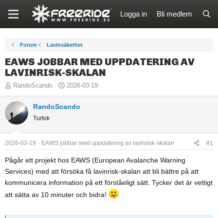
Logga in
Bli medlem
Forum
Lavinsäkerhet
EAWS JOBBAR MED UPPDATERING AV
LAVINRISK-SKALAN
T
S
RandoScando
2026-03-19
r
t
å
RandoScando
a
d
r
Turtok
s
t
t
d
2026-03-19
EAWS jobbar med uppdatering av lavinrisk-skalan
#1
a
a
Pågår ett projekt hos EAWS (European Avalanche Warning
r
t
t
u
Services) med att försöka få lavinrisk-skalan att bli bättre på att
a
m
kommunicera information på ett förståeligt sätt. Tycker det är vettigt
r
att sätta av 10 minuter och bidra!
e