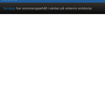
Snödjup
har sommaruppehåll i väntan på vinterns snödump.