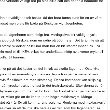
da verkade väldigt bra på sina olika sätt och det hela bäddade för
an ett väldigt enkelt beslut, då det bara fanns plats för ett av våra
 huset men plats för båda på förskolan vid lägenheten.
t på lägenheten som riktigt bra, vardagslivet blir väldigt mycket
as jobb och förskola inom en radie på 500 meter. Det är ju inte så att
ill större skidorter heller när man bor en bit utanför Innsbruck... Vi
 med bil till IKEA, vilket har underlättat inköp av diverse prylar till
llar till barnen.
nka på att det kostar en del initialt att skaffa lägenhet i Österrike:
” på runt en månadshyra, dels en deposition på tre månadshyror
is får tillbaka om man sköter sig. Dessa kostnader kan skilja sig
 på hyreskontraktet, oftast är det treårskontrakt. Efter denna tid får
yraren igen om man vill bo kvar. Om kontraktet är på mer än tre år
gler, vilket gör att de kan ta ut en högre mäklaravgift. Många
ktet på 4 år för att komma runt reglerna. Reglerna med mäklaravgift
 ses över så att de inte ska betalas av den som hyr lägenheten, så