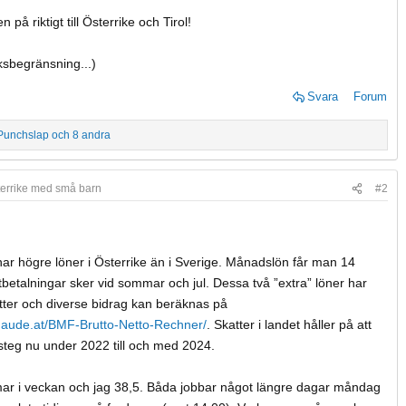
n på riktigt till Österrike och Tirol!
ksbegränsning...)
Svara
Forum
Punchslap
och 8 andra
Österrike med små barn
#2
har högre löner i Österrike än i Sverige. Månadslön får man 14
tbetalningar sker vid sommar och jul. Dessa två ”extra” löner har
atter och diverse bidrag kan beräknas på
.haude.at/BMF-Brutto-Netto-Rechner/
. Skatter i landet håller på att
steg nu under 2022 till och med 2024.
mar i veckan och jag 38,5. Båda jobbar något längre dagar måndag