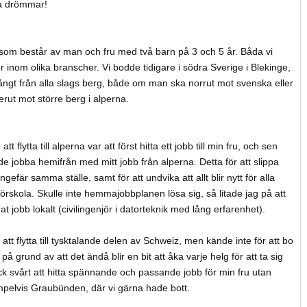
na drömmar!
a som består av man och fru med två barn på 3 och 5 år. Båda vi
er inom olika branscher. Vi bodde tidigare i södra Sverige i Blekinge,
 långt från alla slags berg, både om man ska norrut mot svenska eller
erut mot större berg i alperna.
tt flytta till alperna var att först hitta ett jobb till min fru, och sen
e jobba hemifrån med mitt jobb från alperna. Detta för att slippa
ngefär samma ställe, samt för att undvika att allt blir nytt för alla
rskola. Skulle inte hemmajobbplanen lösa sig, så litade jag på att
at jobb lokalt (civilingenjör i datorteknik med lång erfarenhet).
att flytta till tysktalande delen av Schweiz, men kände inte för att bo
 på grund av att det ändå blir en bit att åka varje helg för att ta sig
ock svårt att hitta spännande och passande jobb för min fru utan
pelvis Graubünden, där vi gärna hade bott.