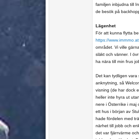
familjen inbjudna till
de besök på backhopp
Lägenhet
För att kunna flytta 
https://www.immmo.at
området. Vi ville gärn
släkt och vänner. I övr
ha nära till min frus jo
Det kan tydligen vara
anknytning, så Welcome
visning (de har dock e
heller inte hyra ut uta
nere i Österrike i maj
ett hus i början av St
hade fördelen med trä
närhet till jobb och e
det var fjärrvärme och 