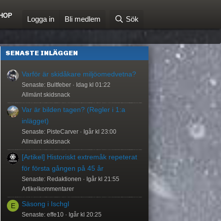
HOP
Logga in
Bli medlem
Sök
SENASTE INLÄGGEN
Varför är skidåkare miljöomedvetna?
Senaste: Bultfeber
Idag kl 01:22
Allmänt skidsnack
Var är bilden tagen? (Regler i 1:a
inlägget)
Senaste: PisteCarver
Igår kl 23:00
Allmänt skidsnack
[Artikel] Historiskt extremåk repeterat
för första gången på 45 år
Senaste: Redaktionen
Igår kl 21:55
Artikelkommentarer
Säsong i Ischgl
E
Senaste: effe10
Igår kl 20:25