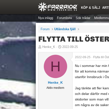
KÖP & SÄLJ
ART
Nya inlägg
Forumlista
Sök trådar
Medlemma
Forum
Utländska fjäll
FLYTTA TILL ÖST
T
S
Henke_K
2022-09-25
r
t
å
a
2022-09-25
Flytta till 
H
d
r
Nu i sommar har min fam
s
t
för att komma närmare 
t
d
utanför Innsbruck i Ös
a
a
Henke_K
r
t
Aktiv medlem
Jag tänkte att fler kan
t
u
och delar därför med m
a
m
skidorter som man vill å
r
om några av de saker 
e