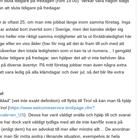
edan sluta tidigare på fredagen (runt 14:00). Verkar vara någon slags
n att sluta tidigare på fredagar.
 är oftast 25, om man inte jobbat länge inom samma företag. Inga
 avtalat bort övertid som i Sverige, men det kanske skiljer sig
ns heller inte riktigt samma möjligheter att ta ut föräldraledighet här
ge efter en viss ålder (har för mig att det är fram till och med att
 påverkar den totala ledigheten som vi kan ta ut numera... I gengäld
lutar tidigare på fredagar, sen hjälper det att vi inte behöver åka
t på diverse äventyr. På mitt företag jobbar man även några extra
tt vara ledig på alla klämdagar och över jul, så det blir lite extra
ol
" (vet inte exakt definition) vill flytta till Tirol så kan man få hjälp
irol
(
https://www.welcomeservice.tirol/page.cfm?
ocale=en_US
). Dessa har varit väldigt snälla och hjälp till och svarat
e har dock varit väldigt tydliga med att de inte kan/får svara på
 (enligt dem) ha en advokat till mer eller mindre allt… De anordnar
är man får möta andra i liknande situation, exempelvis är hela