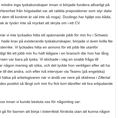
 mindre inga tyskakunskaper innan vi började fundera allvarligt på
 erfarenhet från högstadiet var att rabbla prepositioner som styr dativ
em till konkret är väl inte så noga). Duolingo har hjälpt oss båda,
ak är tyvärr inte så mycket att skryta om i ett CV.
 när vi inte lyckades hitta ett spännande jobb för min fru i Schweiz
te hade krav på existerande tyskakunskaper, började vi även kolla lite
errike. Vi lyckades hitta en annons för ett jobb lite utanför
gt likt ett jobb min fru haft tidigare i en bransch där hon har lång
en var bara på tyska. Vi skickade i väg en snabb fråga till
r någon mening att söka, och det tyckte hon verkligen efter att ha
e till det andra, och efter två intervjuer via Teams (på engelska)
 hälsa på arbetsgivaren när vi ändå var nere på skidresa i Zillertal
des positivt så långt och min fru fick kort därefter ett bra erbjudande
oss innan vi kunde besluta oss för någonting var:
gå för barnen att börja i österrikisk förskola utan att kunna någon