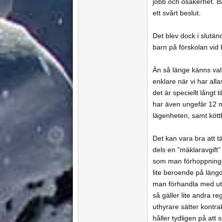
jobb och osäkerhet. Bå
ett svårt beslut.
Det blev dock i slutänd
barn på förskolan vid
Än så länge känns vale
enklare när vi har all
det är speciellt långt t
har även ungefär 12 min
lägenheten, samt köttbu
Det kan vara bra att tä
dels en ”mäklaravgift
som man förhoppningsv
lite beroende på längd
man förhandla med uth
så gäller lite andra re
uthyrare sätter kontra
håller tydligen på att