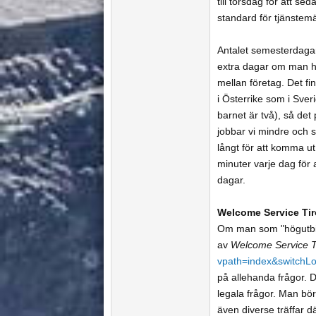
till torsdag för att s
standard för tjänstemä
Antalet semesterdagar
extra dagar om man har
mellan företag. Det fin
i Österrike som i Sveri
barnet är två), så det
jobbar vi mindre och s
långt för att komma u
minuter varje dag för a
dagar.
Welcome Service Tir
Om man som "högutbildad
av
Welcome Service T
vpath=index&switchL
på allehanda frågor. D
legala frågor. Man bör
även diverse träffar d