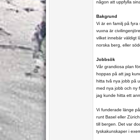
någon att uppfylla si
Bakgrund
Vi är en familj på fyr
vuxna är civilingenjör
vilket innebär väldigt
norska berg, eller söd
Jobbsök
Vår grandiosa plan för a
hoppas på att jag kund
hitta två nya jobb på u
med nya jobb och ny fö
jag kunde hitta ett ann
Vi funderade länge på 
runt Basel eller Zürich
till bergen. Det var d
tyskakunskaper i exem