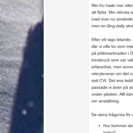
Min fru hade mer eller
att flytta. Min största
(vad man nu använder d
men en lång daily stre
Efter ett tags letande,
där vi ville bo som in
på jobbmarknaden i Öst
Innsbruck som var väldi
erfarenhet, men annons
rekryteraren om det va
sett CVt. Det ena ledd
passade vi även på att
under påsken. Allt kän
om anställning.
De stora frågorna för 
Hur kommer det 
tyska?