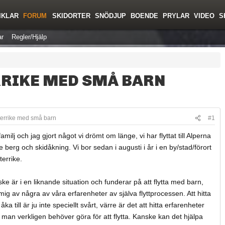
IKLAR
FORUM
SKIDORTER
SNÖDJUP
BOENDE
PRYLAR
VIDEO
S
r
Regler/Hjälp
ERRIKE MED SMÅ BARN
Österrike med små barn
#1
ilj och jag gjort något vi drömt om länge, vi har flyttat till Alperna
berg och skidåkning. Vi bor sedan i augusti i år i en by/stad/förort
terrike.
ske är i en liknande situation och funderar på att flytta med barn,
ig av några av våra erfarenheter av själva flyttprocessen. Att hitta
ka till är ju inte speciellt svårt, värre är det att hitta erfarenheter
man verkligen behöver göra för att flytta. Kanske kan det hjälpa