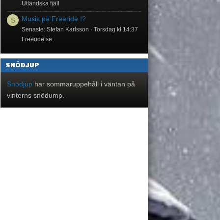
Utländska fjäll
Musik på Freeride !?
S
Senaste: Stefan Karlsson
Torsdag kl 14:37
Freeride.se
SNÖDJUP
Snödjup
har sommaruppehåll i väntan på
vinterns snödump.