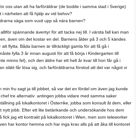
för oss utan att ha farföräldrar (de bodde i samma stad i Sverige)
t i närheten att få hjälp av vid behov?
ldrarna säga som vuxit upp så nära barnen?
 alltför spännande äventyr för att tacka nej till. I värsta fall kan man
aka igen, även om det kostar en del. Barnens ålder på 3 och 5 kändes
att flytta. Båda barnen är tillräckligt gamla för att få gå i
ste fylla 3 år innan augusti för att få börja i Kindergarten till
e minns fel), och den äldre har ett helt år kvar till hon får gå i
tan släkt får lösa sig, och farföräldrarna förstod att det var något vi
 min fru sagt ja till jobbet, så var det en fördel om även jag kunde
n chef tre alternativ: antingen jobba vidare med samma saker
ällning på lokalkontoret i Österrike, jobba som konsult åt dem, eller
 ett nytt jobb. Efter ett lite betänkande och undersökande hos dem
å fick jag ett kontrakt på lokalkontoret i Wien, men som teleworker
 även har kontor hemma och har inga krav alls på att åka till kontoret