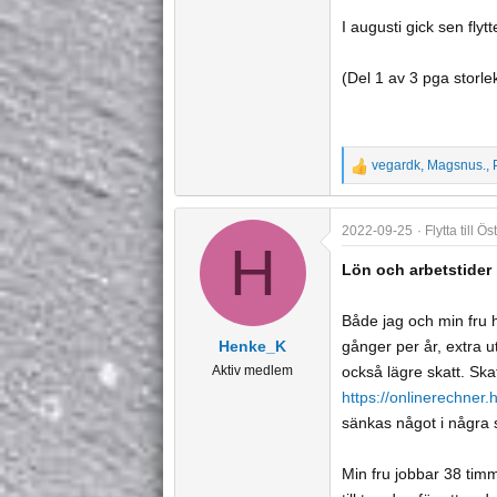
I augusti gick sen flytte
(Del 1 av 3 pga storle
vegardk
,
Magsnus.
,
R
e
a
2022-09-25
Flytta till 
c
H
t
Lön och arbetstider
i
o
Både jag och min fru 
n
Henke_K
gånger per år, extra u
s
Aktiv medlem
också lägre skatt. Sk
:
https://onlinerechner
sänkas något i några 
Min fru jobbar 38 tim