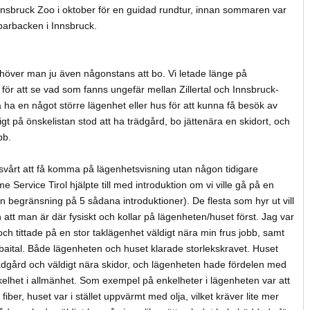
 Innsbruck Zoo i oktober för en guidad rundtur, innan sommaren var
arbacken i Innsbruck.
behöver man ju även någonstans att bo. Vi letade länge på
för att se vad som fanns ungefär mellan Zillertal och Innsbruck-
a ha en något större lägenhet eller hus för att kunna få besök av
igt på önskelistan stod att ha trädgård, bo jättenära en skidort, och
bb.
 svårt att få komma på lägenhetsvisning utan någon tidigare
 Service Tirol hjälpte till med introduktion om vi ville gå på en
n begränsning på 5 sådana introduktioner). De flesta som hyr ut vill
n att man är där fysiskt och kollar på lägenheten/huset först. Jag var
 och tittade på en stor taklägenhet väldigt nära min frus jobb, samt
ubaital. Både lägenheten och huset klarade storlekskravet. Huset
dgård och väldigt nära skidor, och lägenheten hade fördelen med
nkelhet i allmänhet. Som exempel på enkelheter i lägenheten var att
fiber, huset var i stället uppvärmt med olja, vilket kräver lite mer