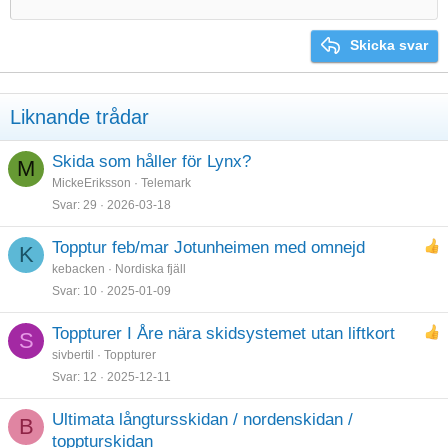
12
Courier New
Minska indrag
Högerjustera
:
Heading 2
Georgia
15
Justify text
Skicka svar
Heading 3
18
Tahoma
22
Times New Roman
Liknande trådar
26
Trebuchet MS
Verdana
Skida som håller för Lynx?
M
MickeEriksson
Telemark
Svar
29
2026-03-18
Topptur feb/mar Jotunheimen med omnejd
K
kebacken
Nordiska fjäll
Svar
10
2025-01-09
Toppturer I Åre nära skidsystemet utan liftkort
S
sivbertil
Toppturer
Svar
12
2025-12-11
Ultimata långtursskidan / nordenskidan /
B
toppturskidan