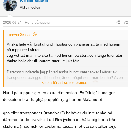
Ivo del Scandi
Aktiv medlem
2026-06-24
Hund på topptur
#2
sparven35 sa:
Vi skaffade vår första hund i höstas och planerar att ta med honom
på toppturer i vinter.
Jag vet att man inte ska ta med honom på stora och långa turer utan
tänkte hålla det till kortare turer i mjukt före.
Däremot funderade jag på vad andra hundturare tänker i vägar av
transponder och gps till hunden, är det något som man bör ha? Även
Klicka för att se resterande...
andra bra saker att tänka på vid topptur med hund
Hund på topptur ger en extra dimension. En "riktig" hund ger
dessutom bra draghjälp uppför (jag har en Malamute)
gps eller transponder (tranciver?) behöver du inte tänka på.
däremot är det livsviktigt att lära jycken att hålla sig borta från
skidorna (med risk för avskurna tassar mot vassa stålkanter).