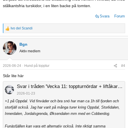
stålkantsfria turskidor, i en liten backe på tomten.
Svara
Forum
Ivo del Scandi
R
e
a
Bgn
c
Aktiv medlem
t
i
o
2026-06-24
Hund på topptur
#4
n
Står lite här
s
:
Svar i tråden 'Vecka 11: toppturnördar + liftåkare + hund – vart åker vi?'
2026-01-23
+1 på Oppdal. Vid finväder och bra snö har man ca 1h till fjorden och
storfjäll också. Jag har varit på många turer kring Oppdal, Storlidalen,
Innerdalen, Jordalsgrenda, Øksendalen mm med en Cobberdog.
Funäsfjällen kan vara ett alternativ också. Inte riktigt samma