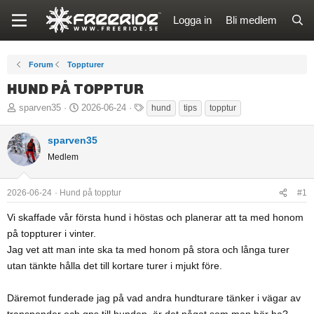
Logga in
Bli medlem
Forum
Toppturer
HUND PÅ TOPPTUR
T
S
T
sparven35
2026-06-24
hund
tips
topptur
r
t
a
å
a
g
sparven35
d
r
g
Medlem
s
t
a
t
d
r
2026-06-24
Hund på topptur
#1
a
a
r
t
Vi skaffade vår första hund i höstas och planerar att ta med honom
t
u
på toppturer i vinter.
a
m
Jag vet att man inte ska ta med honom på stora och långa turer
r
utan tänkte hålla det till kortare turer i mjukt före.
e
Däremot funderade jag på vad andra hundturare tänker i vägar av