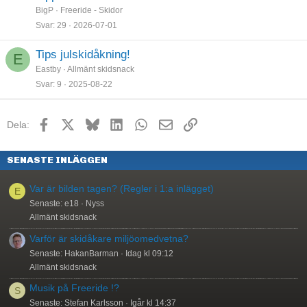
BigP
Freeride - Skidor
Svar
29
2026-07-01
Tips julskidåkning!
E
Eastby
Allmänt skidsnack
Svar
9
2025-08-22
Facebook
X
Bluesky
LinkedIn
WhatsApp
E-post
Länk
Dela:
SENASTE INLÄGGEN
Var är bilden tagen? (Regler i 1:a inlägget)
E
Senaste: e18
Nyss
Allmänt skidsnack
Varför är skidåkare miljöomedvetna?
Senaste: HakanBarman
Idag kl 09:12
Allmänt skidsnack
Musik på Freeride !?
S
Senaste: Stefan Karlsson
Igår kl 14:37