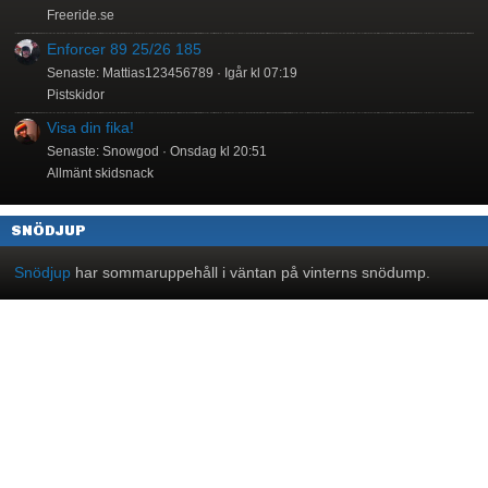
Freeride.se
Enforcer 89 25/26 185
Senaste: Mattias123456789
Igår kl 07:19
Pistskidor
Visa din fika!
Senaste: Snowgod
Onsdag kl 20:51
Allmänt skidsnack
SNÖDJUP
Snödjup
har sommaruppehåll i väntan på vinterns snödump.