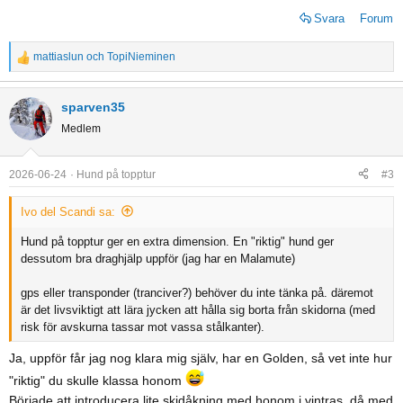
Svara
Forum
mattiaslun
och
TopiNieminen
R
e
a
sparven35
c
Medlem
t
i
o
2026-06-24
Hund på topptur
#3
n
s
Ivo del Scandi sa:
:
Hund på topptur ger en extra dimension. En "riktig" hund ger
dessutom bra draghjälp uppför (jag har en Malamute)
gps eller transponder (tranciver?) behöver du inte tänka på. däremot
är det livsviktigt att lära jycken att hålla sig borta från skidorna (med
risk för avskurna tassar mot vassa stålkanter).
Ja, uppför får jag nog klara mig själv, har en Golden, så vet inte hur
"riktig" du skulle klassa honom
Började att introducera lite skidåkning med honom i vintras, då med