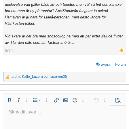
upplevelse vad gäller både lift och topptur, men väl så fint och kanske
bra om man är ny på topptur? Åre/Storulvån fungerar ju också.
Hemavan är ju nära för Luleå-personen, men desto längre för
Västkusten-folket.
Vid skare är det bra med snösockor, ha med ett par extra ifall de flyger
av. Har den päls som lätt fastnar snö är...
larchii
Svara
Forum
larchii
,
Kalle_Luzern
och
sparven35
R
e
a
c
Numrerad lista
Fet
Kursiv
Fler alternativ...
Lista
Fler alternativ...
Infoga länk
Infoga bild
Smilies
Fler alternativ...
Ångra
Fler alternativ.
Förhan
t
i
Punktlista
Skriv ditt svar ...
Vänsterjustera
9
Normal
Arial
Spara utkast
Fontstorlek
Justera text
Insert GIF
Redo
Citat
Växla BB-kod
Text färg
Paragraph format
Media
Ta bort formatering
Typsnittsfamilj
Infoga tabell
Utkast
Genomslag
Insert horizontal line
Understrykning
Spoiler
Inline-kod
Källkod
Inline spoiler
o
n
Indrag
10
Radera utkast
Book Antiqua
Centrera
Heading 1
s