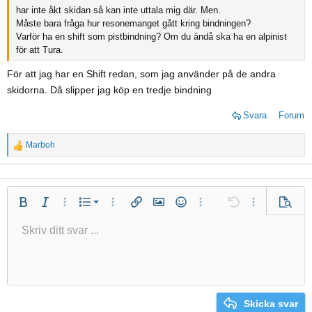
har inte åkt skidan så kan inte uttala mig där. Men.
Måste bara fråga hur resonemanget gått kring bindningen?
Varför ha en shift som pistbindning? Om du ändå ska ha en alpinist
för att Tura.
För att jag har en Shift redan, som jag använder på de andra
skidorna. Då slipper jag köp en tredje bindning
Svara
Forum
Marboh
R
e
a
c
Numrerad lista
Fet
Kursiv
Fler alternativ...
Lista
Fler alternativ...
Infoga länk
Infoga bild
Smilies
Fler alternativ...
Ångra
Fler alternativ.
Förhan
t
i
Punktlista
Skriv ditt svar ...
Vänsterjustera
9
Normal
Arial
Spara utkast
Fontstorlek
Justera text
Insert GIF
Redo
Citat
Växla BB-kod
Text färg
Paragraph format
Media
Ta bort formatering
Typsnittsfamilj
Infoga tabell
Utkast
Genomslag
Insert horizontal line
Understrykning
Spoiler
Inline-kod
Källkod
Inline spoiler
o
n
Indrag
10
Radera utkast
Book Antiqua
Centrera
Heading 1
s
12
Courier New
Minska indrag
Högerjustera
:
Heading 2
Georgia
15
Justify text
Skicka svar
Heading 3