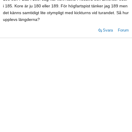
i 185. Kore är ju 180 eller 189. För högfartspist tänker jag 189 men
det känns samtidigt lite otympligt med kickturns vid turandet. Så hur
upplevs längderna?
Svara
Forum