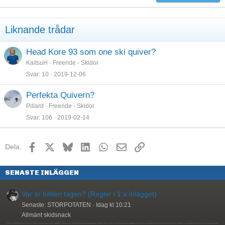
18
Tahoma
22
Times New Roman
Liknande trådar
26
Trebuchet MS
Verdana
Head Kore 93 som one ski quiver?
KaitsuH
Freeride - Skidor
Svar
10
2019-12-06
Perfekta Quivern?
Pillard
Freeride - Skidor
Svar
106
2019-02-14
Facebook
X
Bluesky
LinkedIn
WhatsApp
E-post
Länk
Dela:
SENASTE INLÄGGEN
Var är bilden tagen? (Regler i 1:a inlägget)
Senaste: STORPOTATEN
Idag kl 10:21
Allmänt skidsnack