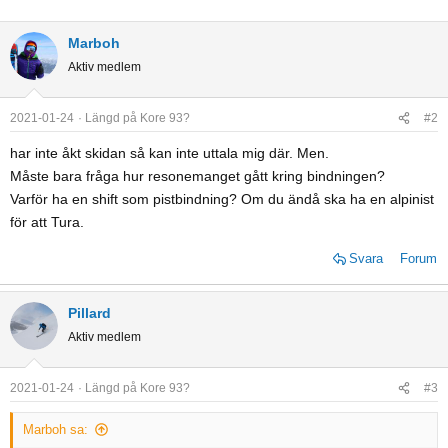
Marboh
Aktiv medlem
2021-01-24
Längd på Kore 93?
#2
har inte åkt skidan så kan inte uttala mig där. Men.
Måste bara fråga hur resonemanget gått kring bindningen?
Varför ha en shift som pistbindning? Om du ändå ska ha en alpinist
för att Tura.
Svara
Forum
Pillard
Aktiv medlem
2021-01-24
Längd på Kore 93?
#3
Marboh sa: