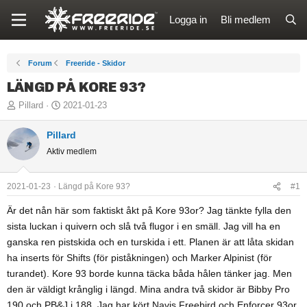
Logga in
Bli medlem
Forum
Freeride - Skidor
LÄNGD PÅ KORE 93?
T
S
Pillard
2021-01-23
r
t
å
Pillard
a
d
r
Aktiv medlem
s
t
t
d
2021-01-23
Längd på Kore 93?
#1
a
a
Är det nån här som faktiskt åkt på Kore 93or? Jag tänkte fylla den
r
t
t
u
sista luckan i quivern och slå två flugor i en smäll. Jag vill ha en
a
m
ganska ren pistskida och en turskida i ett. Planen är att låta skidan
r
ha inserts för Shifts (för piståkningen) och Marker Alpinist (för
e
turandet). Kore 93 borde kunna täcka båda hålen tänker jag. Men
den är väldigt krånglig i längd. Mina andra två skidor är Bibby Pro
190 och PB&J i 188. Jag har kört Navis Freebird och Enforcer 93or