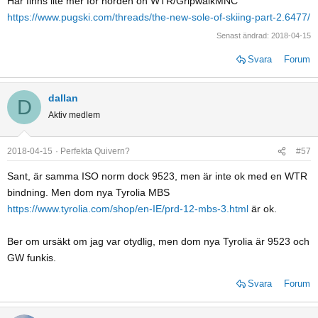
Här finns lite mer för nörden on WTR/GripwalkMNC
https://www.pugski.com/threads/the-new-sole-of-skiing-part-2.6477/
Senast ändrad:
2018-04-15
Svara
Forum
dallan
D
Aktiv medlem
2018-04-15
Perfekta Quivern?
#57
Sant, är samma ISO norm dock 9523, men är inte ok med en WTR
bindning. Men dom nya Tyrolia MBS
https://www.tyrolia.com/shop/en-IE/prd-12-mbs-3.html
är ok.
Ber om ursäkt om jag var otydlig, men dom nya Tyrolia är 9523 och
GW funkis.
Svara
Forum