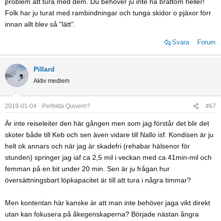
tänker mig att det kommer funka kalas med Peacemakern där? Borde
problem att tura med dem. Du behöver ju inte ha bråttom heller!
jag satsa på något annat?
Folk har ju turat med rambindningar och tunga skidor o pjäxor förr
innan allt blev så "lätt".
Kruxet är väl att när man öppnat porten till ett flerskidsquiver så är
man körd, det finns ingen ände på eländet. Bibbyn funkar ju
Svara
Forum
fortfarande galant i all mjuk snö. Dock blir den ju för stor, klumpig och
ffa bred för alpresor där dumpen uteblir och egentligen för svensk
fjällåkning. Sen är den ju alldeles åt helsicke för stor och tung för
Pillard
Nallo. En tanke som slog mig var att gå ner ännu lite till och satsa på
Aktiv medlem
Enforcer93 i 185cm för allt det där då inte Bibbyn funkar. Vad tror ni
om det?
2019-01-04
Perfekta Quivern?
#67
Är inte reiseleiter den här gången men som jag förstår det blir det
skoter både till Keb och sen även vidare till Nallo isf. Kondisen är ju
helt ok annars och när jag är skadefri (rehabar hälsenor för
stunden) springer jag iaf ca 2,5 mil i veckan med ca 41min-mil och
femman på en bit under 20 min. Sen är ju frågan hur
översättningsbart löpkapacitet är till att tura i några timmar?
Men kontentan här kanske är att man inte behöver jaga vikt direkt
utan kan fokusera på åkegenskaperna? Började nästan ångra