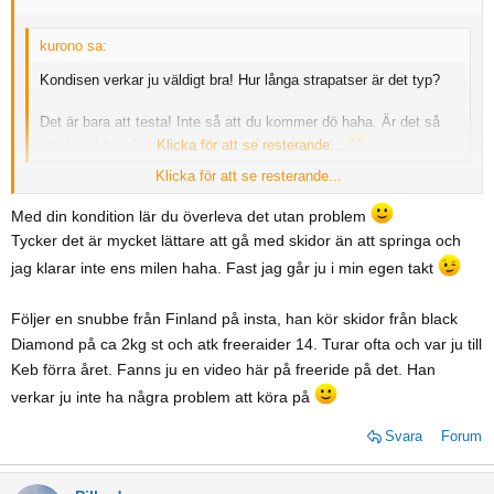
kurono sa:
Kondisen verkar ju väldigt bra! Hur långa strapatser är det typ?
Det är bara att testa! Inte så att du kommer dö haha. Är det så
att du vill ha något lättare nästa gång så vet du
Klicka för att se resterande...
Klicka för att se resterande...
Vet faktiskt inte hur långa de är exakt. Men det är ju rent turande, så
om man vill åka 1000fhm nerför får man ju gå 1000fhm upp först. Och
Med din kondition lär du överleva det utan problem
som jag förstår det finns det ju ett gäng ganska rejäla toppar att beta
Tycker det är mycket lättare att gå med skidor än att springa och
av.
jag klarar inte ens milen haha. Fast jag går ju i min egen takt
Följer en snubbe från Finland på insta, han kör skidor från black
Diamond på ca 2kg st och atk freeraider 14. Turar ofta och var ju till
Keb förra året. Fanns ju en video här på freeride på det. Han
verkar ju inte ha några problem att köra på
Svara
Forum