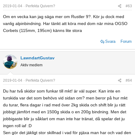
2019-01-04
Perfekta Quivern?
#63
Om en vecka kan jag säga mer om Rustler 9?. Kör ju dock med
vanlig alpinbindning. Har tänkt att köra med dom när mina OGSO
Corbets (115mm, 195cm) känns lite stora
Svara
Forum
LawndartGustav
Aktiv medlem
2019-01-04
Perfekta Quivern?
#64
Du har två skidor som funkar till mkt! är väl super. Kan inte en
turskida var det som behövs vid sidan om? men beror på hur mkt
du turar, flera dagar i rad med över 2kg skida och shift blir ju rätt
jobbigt jämfört med en 1500g skida o en 200g bindning. Men det
jobbigaste blir ju såklart om man inte har tränat, då spelar det ju
ingen roll iaf :D
Sen gör det jäkligt stor skillnad i vad för pjäxa man har och vad den