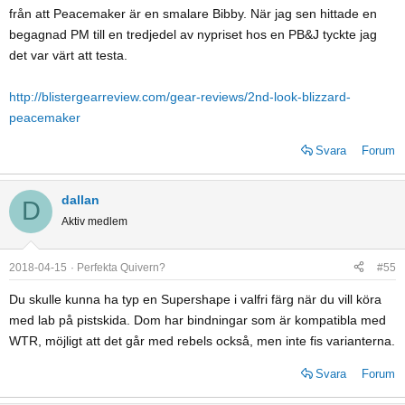
från att Peacemaker är en smalare Bibby. När jag sen hittade en
begagnad PM till en tredjedel av nypriset hos en PB&J tyckte jag
det var värt att testa.
http://blistergearreview.com/gear-reviews/2nd-look-blizzard-
peacemaker
Svara
Forum
dallan
D
Aktiv medlem
2018-04-15
Perfekta Quivern?
#55
Du skulle kunna ha typ en Supershape i valfri färg när du vill köra
med lab på pistskida. Dom har bindningar som är kompatibla med
WTR, möjligt att det går med rebels också, men inte fis varianterna.
Svara
Forum