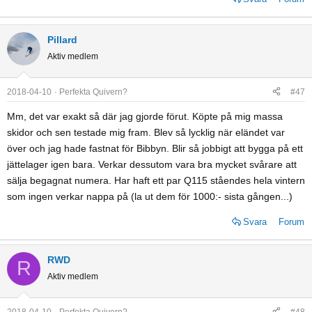
Pillard
Aktiv medlem
2018-04-10
Perfekta Quivern?
#47
Mm, det var exakt så där jag gjorde förut. Köpte på mig massa
skidor och sen testade mig fram. Blev så lycklig när eländet var
över och jag hade fastnat för Bibbyn. Blir så jobbigt att bygga på ett
jättelager igen bara. Verkar dessutom vara bra mycket svårare att
sälja begagnat numera. Har haft ett par Q115 ståendes hela vintern
som ingen verkar nappa på (la ut dem för 1000:- sista gången...)
Svara
Forum
RWD
R
Aktiv medlem
2018-04-10
Perfekta Quivern?
#48