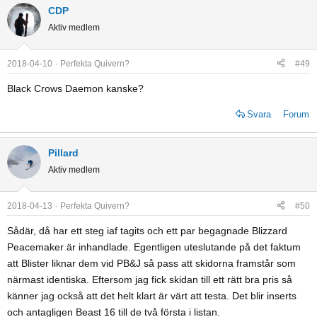
CDP
Aktiv medlem
2018-04-10
Perfekta Quivern?
#49
Black Crows Daemon kanske?
Svara
Forum
Pillard
Aktiv medlem
2018-04-13
Perfekta Quivern?
#50
Sådär, då har ett steg iaf tagits och ett par begagnade Blizzard
Peacemaker är inhandlade. Egentligen uteslutande på det faktum
att Blister liknar dem vid PB&J så pass att skidorna framstår som
närmast identiska. Eftersom jag fick skidan till ett rätt bra pris så
känner jag också att det helt klart är värt att testa. Det blir inserts
och antagligen Beast 16 till de två första i listan.