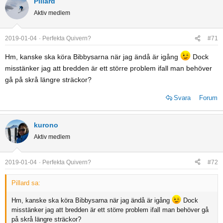
Pillard
Aktiv medlem
2019-01-04
Perfekta Quivern?
#71
Hm, kanske ska köra Bibbysarna när jag ändå är igång
Dock
misstänker jag att bredden är ett större problem ifall man behöver
gå på skrå längre sträckor?
Svara
Forum
kurono
Aktiv medlem
2019-01-04
Perfekta Quivern?
#72
Pillard sa:
Hm, kanske ska köra Bibbysarna när jag ändå är igång
Dock
misstänker jag att bredden är ett större problem ifall man behöver gå
på skrå längre sträckor?