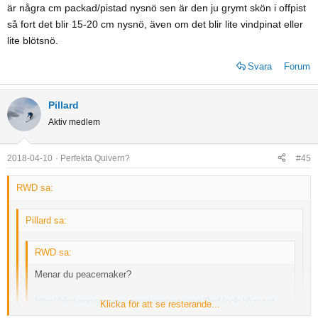
är några cm packad/pistad nysnö sen är den ju grymt skön i offpist
så fort det blir 15-20 cm nysnö, även om det blir lite vindpinat eller
lite blötsnö.
Svara
Forum
Pillard
Aktiv medlem
2018-04-10
Perfekta Quivern?
#45
RWD sa:
Pillard sa:
RWD sa:
Menar du peacemaker?
http://blistergearreview.com/gear-reviews/2nd-look-blizzard-
Klicka för att se resterande...
peacemaker