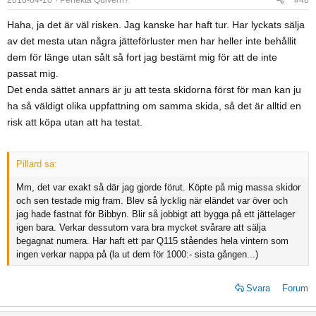
Haha, ja det är väl risken. Jag kanske har haft tur. Har lyckats sälja
av det mesta utan några jätteförluster men har heller inte behållit
dem för länge utan sålt så fort jag bestämt mig för att de inte
passat mig.
Det enda sättet annars är ju att testa skidorna först för man kan ju
ha så väldigt olika uppfattning om samma skida, så det är alltid en
risk att köpa utan att ha testat.
Pillard sa:
Mm, det var exakt så där jag gjorde förut. Köpte på mig massa skidor
och sen testade mig fram. Blev så lycklig när eländet var över och
jag hade fastnat för Bibbyn. Blir så jobbigt att bygga på ett jättelager
igen bara. Verkar dessutom vara bra mycket svårare att sälja
begagnat numera. Har haft ett par Q115 ståendes hela vintern som
ingen verkar nappa på (la ut dem för 1000:- sista gången...)
Svara
Forum