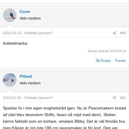
Corin
Aktiv medlem
2018-04-15
Perfekta Quivern?
#60
dubbelmacka
Senast ändrad:
2018-04-15
Svara
Forum
Pillard
Aktiv medlem
2019-01-03
Perfekta Quivern?
#61
Sparkar liv i min egen evighetstråd igen. Nu är Peacemakern testad
iaf (det blev dessutom Shifts, fasen så nöjd med dem). Skidan
känns faktiskt som en kortare, smalare Bibby. Det är väl förstås bra
men frågan är om inte 186 cm peacemaker är för kort. Den var