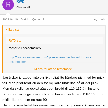
RWD
R
Aktiv medlem
2018-04-10
Perfekta Quivern?
#44
Pillard sa:
RWD sa:
Menar du peacemaker?
http://blistergearreview.com/gear-reviews/2nd-look-blizzard-
peacemaker
Klicka för att se resterande...
Finns väl inte längre utan är ersatt med rustler
Jag tycker ju att det inte blir lika roligt lite hårdare pist med för mjuk
Klicka för att se resterande...
tail. Men prioriterar du den för mjukare underlag så är det ju ok.
Pillard sa:
Japp, ändrar namnet i orginalinlägget. Helt rätt att den utgått men
Men då skulle jag också gått upp i bredd till 110-115 åtminstone.
Vad tror ni, Blizzard Peacekeeper som alltiallo med Bibbyn
lyckats hitta en begagnad till bra pris... Idel positiva omdömen men
Så fort det är några cm mjuk snö i backen så funkar 110-115 mm i
kvar som komplement om det vankas rejäla dump och på
alltid kul att höra några direkta omdömen. Att den är nästan identisk i
midja lika bra som en runt 90.
sikt kanske en pistskida för svenska förhållanden? Nån som
uppträdandet med PB&J enligt Blister är ju en grymt bra start. Oroar
provat Peacekeepern?
Klicka för att se resterande...
Har inga som hellst bekymmer med bredden på mina Anima om det
mig dock lite för de mjukare ändarna...