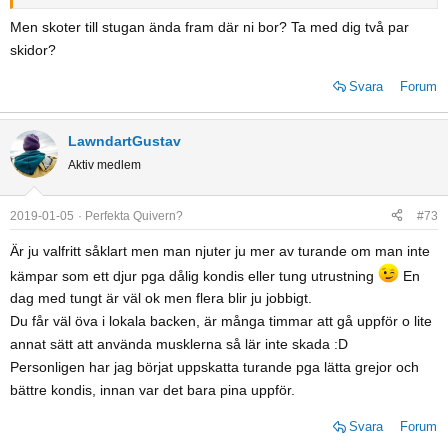
Men skoter till stugan ända fram där ni bor? Ta med dig två par
skidor?
Svara
Forum
LawndartGustav
Aktiv medlem
2019-01-05
Perfekta Quivern?
#73
Är ju valfritt såklart men man njuter ju mer av turande om man inte
kämpar som ett djur pga dålig kondis eller tung utrustning
En
dag med tungt är väl ok men flera blir ju jobbigt.
Du får väl öva i lokala backen, är många timmar att gå uppför o lite
annat sätt att använda musklerna så lär inte skada :D
Personligen har jag börjat uppskatta turande pga lätta grejor och
bättre kondis, innan var det bara pina uppför.
Svara
Forum