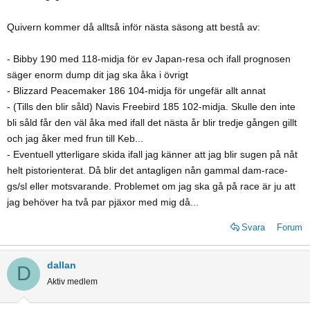
Quivern kommer då alltså inför nästa säsong att bestå av:
- Bibby 190 med 118-midja för ev Japan-resa och ifall prognosen
säger enorm dump dit jag ska åka i övrigt
- Blizzard Peacemaker 186 104-midja för ungefär allt annat
- (Tills den blir såld) Navis Freebird 185 102-midja. Skulle den inte
bli såld får den väl åka med ifall det nästa år blir tredje gången gillt
och jag åker med frun till Keb...
- Eventuell ytterligare skida ifall jag känner att jag blir sugen på nåt
helt pistorienterat. Då blir det antagligen nån gammal dam-race-
gs/sl eller motsvarande. Problemet om jag ska gå på race är ju att
jag behöver ha två par pjäxor med mig då...
Svara
Forum
dallan
D
Aktiv medlem