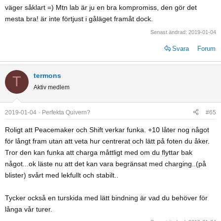
väger såklart =) Mtn lab är ju en bra kompromiss, den gör det
mesta bra! är inte förtjust i gåläget framåt dock.
Senast ändrad:
2019-01-04
Svara
Forum
termons
T
Aktiv medlem
2019-01-04
Perfekta Quivern?
#65
Roligt att Peacemaker och Shift verkar funka. +10 låter nog något
för långt fram utan att veta hur centrerat och lätt på foten du åker.
Tror den kan funka att charga måttligt med om du flyttar bak
något...ok läste nu att det kan vara begränsat med charging..(på
blister) svårt med lekfullt och stabilt..
Tycker också en turskida med lätt bindning är vad du behöver för
långa vår turer.