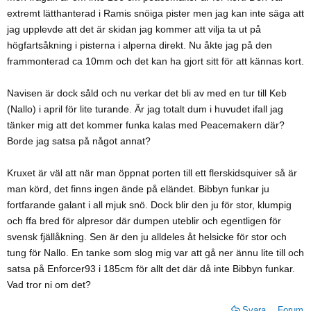
extremt lätthanterad i Ramis snöiga pister men jag kan inte säga att
jag upplevde att det är skidan jag kommer att vilja ta ut på
högfartsåkning i pisterna i alperna direkt. Nu åkte jag på den
frammonterad ca 10mm och det kan ha gjort sitt för att kännas kort.
Navisen är dock såld och nu verkar det bli av med en tur till Keb
(Nallo) i april för lite turande. Är jag totalt dum i huvudet ifall jag
tänker mig att det kommer funka kalas med Peacemakern där?
Borde jag satsa på något annat?
Kruxet är väl att när man öppnat porten till ett flerskidsquiver så är
man körd, det finns ingen ände på eländet. Bibbyn funkar ju
fortfarande galant i all mjuk snö. Dock blir den ju för stor, klumpig
och ffa bred för alpresor där dumpen uteblir och egentligen för
svensk fjällåkning. Sen är den ju alldeles åt helsicke för stor och
tung för Nallo. En tanke som slog mig var att gå ner ännu lite till och
satsa på Enforcer93 i 185cm för allt det där då inte Bibbyn funkar.
Vad tror ni om det?
Svara
Forum