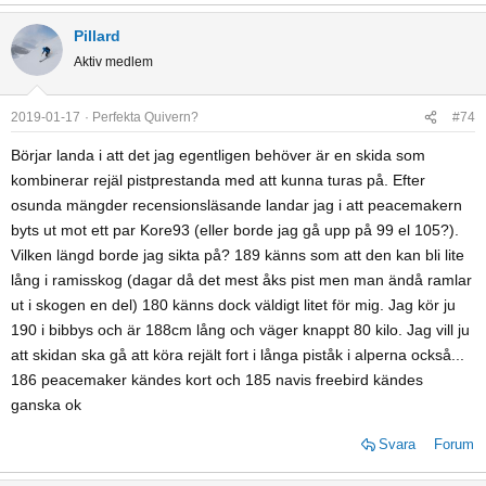
Pillard
Aktiv medlem
2019-01-17
Perfekta Quivern?
#74
Börjar landa i att det jag egentligen behöver är en skida som
kombinerar rejäl pistprestanda med att kunna turas på. Efter
osunda mängder recensionsläsande landar jag i att peacemakern
byts ut mot ett par Kore93 (eller borde jag gå upp på 99 el 105?).
Vilken längd borde jag sikta på? 189 känns som att den kan bli lite
lång i ramisskog (dagar då det mest åks pist men man ändå ramlar
ut i skogen en del) 180 känns dock väldigt litet för mig. Jag kör ju
190 i bibbys och är 188cm lång och väger knappt 80 kilo. Jag vill ju
att skidan ska gå att köra rejält fort i långa piståk i alperna också...
186 peacemaker kändes kort och 185 navis freebird kändes
ganska ok
Svara
Forum