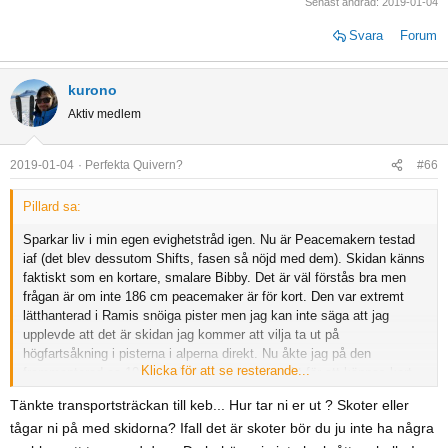
Senast ändrad:
2019-01-04
Svara
Forum
kurono
Aktiv medlem
2019-01-04
Perfekta Quivern?
#66
Pillard sa:
Sparkar liv i min egen evighetstråd igen. Nu är Peacemakern testad
iaf (det blev dessutom Shifts, fasen så nöjd med dem). Skidan känns
faktiskt som en kortare, smalare Bibby. Det är väl förstås bra men
frågan är om inte 186 cm peacemaker är för kort. Den var extremt
lätthanterad i Ramis snöiga pister men jag kan inte säga att jag
upplevde att det är skidan jag kommer att vilja ta ut på
högfartsåkning i pisterna i alperna direkt. Nu åkte jag på den
Klicka för att se resterande...
frammonterad ca 10mm och det kan ha gjort sitt för att kännas kort.
Tänkte transportsträckan till keb... Hur tar ni er ut ? Skoter eller
Navisen är dock såld och nu verkar det bli av med en tur till Keb
tågar ni på med skidorna? Ifall det är skoter bör du ju inte ha några
(Nallo) i april för lite turande. Är jag totalt dum i huvudet ifall jag