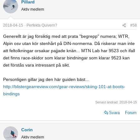
Pillard
Aktiv medlem
2018-04-15
Perfekta Quivern?
#58
Generellt är jag försiktig med att prata "begrepp" numera; WTR,
Alpin osv utan kör stenhårt på DIN-normerna. Då riskerar man inte
att feltolkningar orsakar pajjade knän... MTN Lab har 9523 och ifall
det finns race-skidor som klarar bindningar som klarar 9523 kan
det förstås vara intressant på sikt.
Personligen gillar jag den här guiden bäst...
http://blistergearreview.com/gear-reviews/skiing-101-at-boots-
bindings
Senast ändrad:
2018-04-15
Svara
Forum
Corin
Aktiv medlem