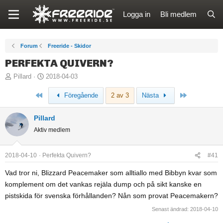
Logga in
Bli medlem
Forum
Freeride - Skidor
PERFEKTA QUIVERN?
T
S
Pillard
2018-04-03
r
t
Först
Sista
Föregående
2 av 3
Nästa
å
a
d
r
Pillard
s
t
Aktiv medlem
t
d
a
a
r
t
2018-04-10
Perfekta Quivern?
#41
t
u
Vad tror ni, Blizzard Peacemaker som alltiallo med Bibbyn kvar som
a
m
komplement om det vankas rejäla dump och på sikt kanske en
r
pistskida för svenska förhållanden? Nån som provat Peacemakern?
e
Senast ändrad:
2018-04-10