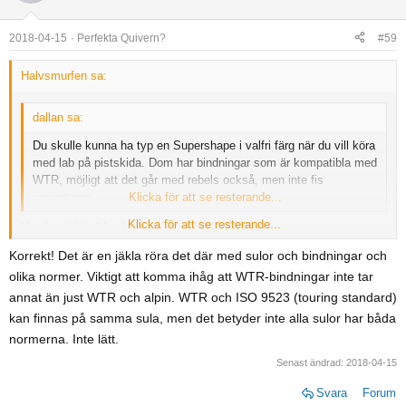
2018-04-15
Perfekta Quivern?
#59
Halvsmurfen sa:
dallan sa:
Du skulle kunna ha typ en Supershape i valfri färg när du vill köra
med lab på pistskida. Dom har bindningar som är kompatibla med
WTR, möjligt att det går med rebels också, men inte fis
varianterna.
Klicka för att se resterande...
Klicka för att se resterande...
Nu ska vi inte blanda ihop sulorna. Vi har
Alpinsulor
Korrekt! Det är en jäkla röra det där med sulor och bindningar och
Grip Walk
olika normer. Viktigt att komma ihåg att WTR-bindningar inte tar
WTR ( som är på väg att försvinna till förmån för Grip Walk)
Touring sulor
annat än just WTR och alpin. WTR och ISO 9523 (touring standard)
Touring sulor som inte följer ovan standard.
kan finnas på samma sula, men det betyder inte alla sulor har båda
normerna. Inte lätt.
MTN Labs har väl touring sulor. Då behövs det en MNC(Multi norm
Senast ändrad:
2018-04-15
compatible) bindning.
Här finns lite mer för nörden on WTR/GripwalkMNC
Svara
Forum
https://www.pugski.com/threads/the-new-sole-of-skiing-part-2.6477/