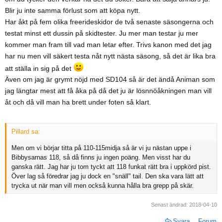
Blir ju inte samma förlust som att köpa nytt.
Har åkt på fem olika freerideskidor de två senaste säsongerna och
testat minst ett dussin på skidtester. Ju mer man testar ju mer
kommer man fram till vad man letar efter. Trivs kanon med det jag
har nu men vill säkert testa nåt nytt nästa säsong, så det är lika bra
att ställa in sig på det
Även om jag är grymt nöjd med SD104 så är det ändå Animan som
jag längtar mest att få åka på då det ju är lösnnöåkningen man vill
åt och då vill man ha brett under foten så klart.
Pillard sa:
Men om vi börjar titta på 110-115midja så är vi ju nästan uppe i
Bibbysarnas 118, så då finns ju ingen poäng. Men visst har du
ganska rätt. Jag har ju tom tyckt att 118 funkat rätt bra i uppkörd pist.
Över lag så föredrar jag ju dock en "snäll" tail. Den ska vara lätt att
trycka ut när man vill men också kunna hålla bra grepp på skär.
Senast ändrad:
2018-04-10
Svara
Forum