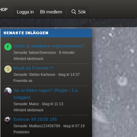
HOP
Logga in
Bli medlem
Sök
SENASTE INLÄGGEN
Varför är skidåkare miljöomedvetna?
F
Senaste: fabianSvensson
8 minuter
Allmänt skidsnack
Musik på Freeride !?
S
Senaste: Stefan Karlsson
Idag kl 14:37
Freeride.se
Var är bilden tagen? (Regler i 1:a
inlägget)
Senaste: Maloc
Idag kl 11:13
Allmänt skidsnack
Enforcer 89 25/26 185
Senaste: Mattias123456789
Idag kl 07:19
Pistskidor