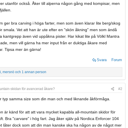
urer utanför också. Åker till alperna någon gång med kompisar, men
jällen.
m ger bra carving i höga farter, men som även klarar lite berg/skog
tför smala. Vet att han är ute efter en "skön åkning" men som ändå
ra kantgrepp även vid uppåkna pister. Har kikat lite på Völkl Mantra
ade, men vill gärna ha mer input från er duktiga åkare med
ar. Tipsa mer än gärna!
Svara
Forum
i
,
mersnö
och 1 annan person
untain-skidan för avancerad åkare?
#2
 är typ samma size som din man och med liknande åkförmåga.
n är känd för att att vara mycket kapabla all-mountain skidor för
t. Bra "carvare" i hög fart. Jag åker själv på Nordica Enforcer 104
Det låter dock som att din man kanske ska ha någon av de något mer