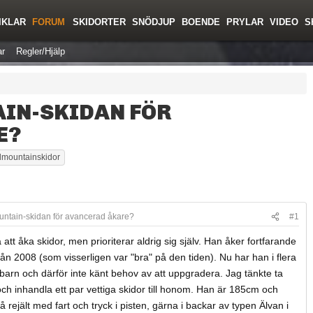
IKLAR
FORUM
SKIDORTER
SNÖDJUP
BOENDE
PRYLAR
VIDEO
S
r
Regler/Hjälp
IN-SKIDAN FÖR
E?
llmountainskidor
untain-skidan för avancerad åkare?
#1
att åka skidor, men prioriterar aldrig sig själv. Han åker fortfarande
rån 2008 (som visserligen var "bra" på den tiden). Nu har han i flera
barn och därför inte känt behov av att uppgradera. Jag tänkte ta
ch inhandla ett par vettiga skidor till honom. Han är 185cm och
 rejält med fart och tryck i pisten, gärna i backar av typen Älvan i