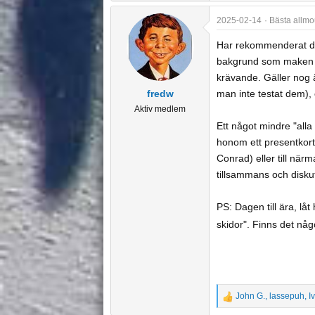
e
a
2025-02-14
Bästa allmo
c
t
Har rekommenderat de
i
bakgrund som maken hä
o
krävande. Gäller nog ä
n
fredw
man inte testat dem),
s
Aktiv medlem
:
Ett något mindre "alla
honom ett presentkort 
Conrad) eller till när
tillsammans och diskut
PS: Dagen till ära, lå
skidor". Finns det någ
John G.
,
lassepuh
,
I
R