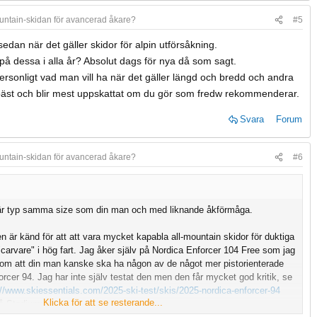
untain-skidan för avancerad åkare?
#5
sedan när det gäller skidor för alpin utförsåkning.
på dessa i alla år? Absolut dags för nya då som sagt.
ersonligt vad man vill ha när det gäller längd och bredd och andra
äst och blir mest uppskattat om du gör som fredw rekommenderar.
Svara
Forum
untain-skidan för avancerad åkare?
#6
g är typ samma size som din man och med liknande åkförmåga.
n är känd för att att vara mycket kapabla all-mountain skidor för duktiga
"carvare" i hög fart. Jag åker själv på Nordica Enforcer 104 Free som jag
k som att din man kanske ska ha någon av de något mer pistorienterade
forcer 94. Jag har inte själv testat den men den får mycket god kritik, se
://www.skiessentials.com/2025-ski-test/skis/2025-nordica-enforcer-94
Klicka för att se resterande...
 på Stadium: