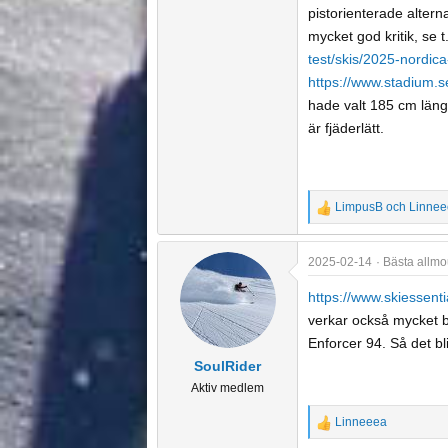
pistorienterade altern
mycket god kritik, se t
test/skis/2025-nordic
https://www.stadium.s
hade valt 185 cm längd
är fjäderlätt.
LimpusB
och
Linnee
R
e
a
2025-02-14
Bästa allmo
c
t
https://www.skiessent
i
verkar också mycket br
o
Enforcer 94. Så det bl
n
SoulRider
s
Aktiv medlem
:
Linneeea
R