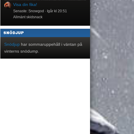
Visa din fika!
Senaste: Snowgod
Igår kl 20:51
Allmänt skidsnack
SNÖDJUP
Snödjup
har sommaruppehåll i väntan på
vinterns snödump.