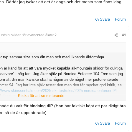
en. Därför jag tycker att det är dags och det mesta som finns idag
.
Svara
Forum
untain-skidan för avancerad åkare?
#9
g är typ samma size som din man och med liknande åkförmåga.
n är känd för att att vara mycket kapabla all-mountain skidor för duktiga
"carvare" i hög fart. Jag åker själv på Nordica Enforcer 104 Free som jag
k som att din man kanske ska ha någon av de något mer pistorienterade
forcer 94. Jag har inte själv testat den men den får mycket god kritik, se
://www.skiessentials.com/2025-ski-test/skis/2025-nordica-enforcer-94
Klicka för att se resterande...
 på Stadium:
e/sport/alpint/alpinskidor/398174101/nordica.enforcer-94.black
Jag hade
hade du valt för bindning till? (Han har faktiskt köpt ett par riktigt bra
vet att han är så lång själv och är en duktig åkare, samt inte är
sen så de är uppdaterade).
Svara
Forum