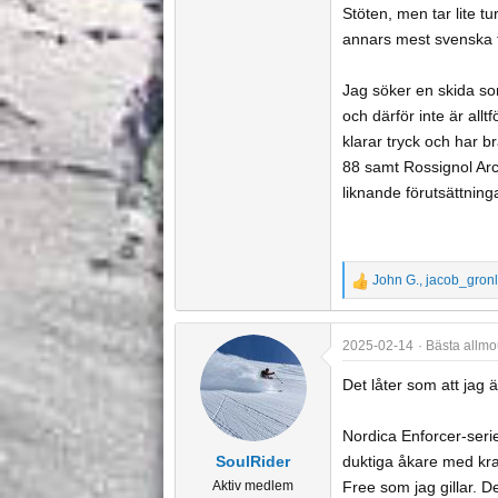
Stöten, men tar lite t
e
annars mest svenska f
Jag söker en skida so
och därför inte är all
klarar tryck och har b
88 samt Rossignol Arc
liknande förutsättning
John G.
,
jacob_gronl
R
e
a
2025-02-14
Bästa allmo
c
t
Det låter som att jag
i
o
Nordica Enforcer-serie
n
SoulRider
duktiga åkare med kraf
s
Aktiv medlem
Free som jag gillar. 
: