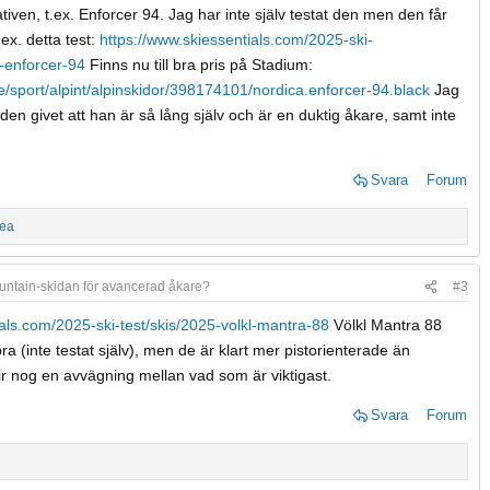
ativen, t.ex. Enforcer 94. Jag har inte själv testat den men den får
.ex. detta test:
https://www.skiessentials.com/2025-ski-
a-enforcer-94
Finns nu till bra pris på Stadium:
e/sport/alpint/alpinskidor/398174101/nordica.enforcer-94.black
Jag
en givet att han är så lång själv och är en duktig åkare, samt inte
Svara
Forum
ea
untain-skidan för avancerad åkare?
#3
ials.com/2025-ski-test/skis/2025-volkl-mantra-88
Völkl Mantra 88
a (inte testat själv), men de är klart mer pistorienterade än
ir nog en avvägning mellan vad som är viktigast.
Svara
Forum