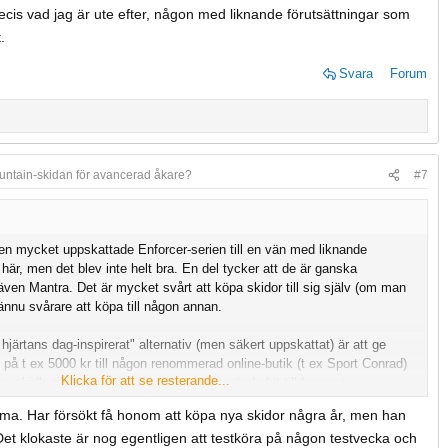
e/sport/alpint/alpinskidor/398174101/nordica.enforcer-94.black
Jag hade
recis vad jag är ute efter, någon med liknande förutsättningar som
vet att han är så lång själv och är en duktig åkare, samt inte är
.
Svara
Forum
untain-skidan för avancerad åkare?
#7
n mycket uppskattade Enforcer-serien till en vän med liknande
r, men det blev inte helt bra. En del tycker att de är ganska
även Mantra. Det är mycket svårt att köpa skidor till sig själv (om man
ännu svårare att köpa till någon annan.
 hjärtans dag-inspirerat" alternativ (men säkert uppskattat) är att ge
 på t ex 5000 kr till någon renommerad online-butik (t ex Sport Conrad)
Klicka för att se resterande...
ktiga skidbutik hemmavid. Sen kan ni återvända hit till forumet
era olika förslag.
amma. Har försökt få honom att köpa nya skidor några år, men han
 Det klokaste är nog egentligen att testköra på någon testvecka och
t honom verkligen veta att du tycker att han är "svinbra på att åka