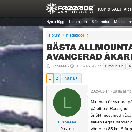
KÖP & SÄLJ
ART
Nya inlägg
Forumlista
Sök trådar
Medlemma
Forum
Pistskidor
BÄSTA ALLMOUNTA
AVANCERAD ÅKAR
T
S
T
Linneeea
2025-02-14
allmountain
a
r
t
a
1
2
Nästa
å
a
g
d
r
g
2025-02-14
Bästa allmo
s
t
a
L
t
d
r
Min man är svinbra på 
a
a
på ett par Rossignol f
r
t
år åkt mest med våra 
t
u
Linneeea
saken i egna händer o
a
m
Medlem
väger ca 85 kg. Står på
r