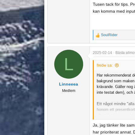
https://www.stadium.s
Tusen tack för tips. P
valt 185 cm längden gi
kan komma med input
fjäderlätt.
SoulRider
R
e
a
2025-02-14
Bästa allmo
c
L
t
fredw sa:
i
o
Har rekommenderat de
n
bakgrund som maken hä
Linneeea
s
krävande. Gäller nog 
Medlem
:
inte testat dem), och 
Ett något mindre "alla
honom ett presentkort
eller till närmaste ri
tillsammans och diskut
Ja, jag tänker lite s
har prioriterat annat.
PS: Dagen till ära, lå