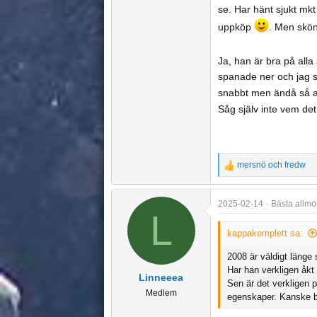
se. Har hänt sjukt mkt
skidor". Finns det någ
uppköp
. Men skönt
Ja, han är bra på alla
spanade ner och jag sa
snabbt men ändå så av
Såg själv inte vem det 
mersnö
och
fredw
R
e
a
2025-02-14
Bästa allmo
L
c
t
kappakomplett sa:
i
o
2008 är väldigt länge 
Har han verkligen åkt
n
Linneeea
Sen är det verkligen p
s
Medlem
egenskaper. Kanske b
: