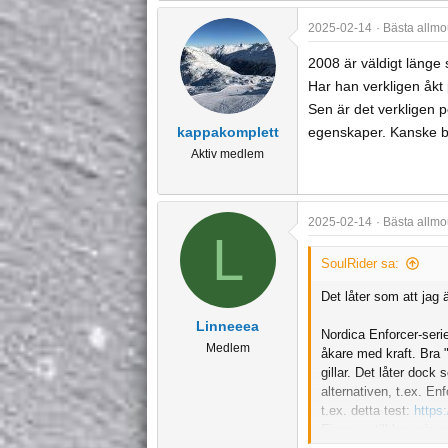
e
a
2025-02-14
Bästa allmo
c
t
2008 är väldigt länge 
i
Har han verkligen åkt 
o
Sen är det verkligen p
n
kappakomplett
egenskaper. Kanske b
s
Aktiv medlem
:
2025-02-14
Bästa allmo
L
SoulRider sa:
Det låter som att ja
Linneeea
Nordica Enforcer-serie
Medlem
åkare med kraft. Bra 
gillar. Det låter doc
alternativen, t.ex. En
t.ex. detta test:
https
Finns nu till bra pris