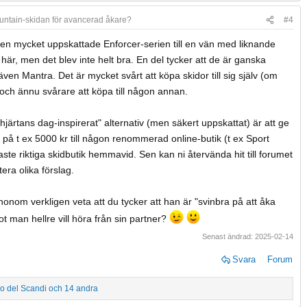
untain-skidan för avancerad åkare?
#4
n mycket uppskattade Enforcer-serien till en vän med liknande
r, men det blev inte helt bra. En del tycker att de är ganska
ven Mantra. Det är mycket svårt att köpa skidor till sig själv (om
 och ännu svårare att köpa till någon annan.
 hjärtans dag-inspirerat" alternativ (men säkert uppskattat) är att ge
på t ex 5000 kr till någon renommerad online-butik (t ex Sport
maste riktiga skidbutik hemmavid. Sen kan ni återvända hit till forumet
era olika förslag.
t honom verkligen veta att du tycker att han är "svinbra på att åka
ot man hellre vill höra från sin partner?
Senast ändrad:
2025-02-14
Svara
Forum
vo del Scandi
och 14 andra