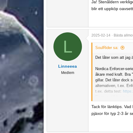
Ja! Stenåldern verklig
blir ett uppköp oavsett
2025-02-14
Bästa allmo
L
SoulRider sa:
Det låter som att ja
Linneeea
Nordica Enforcer-serie
Medlem
åkare med kraft. Bra 
gillar. Det låter doc
alternativen, t.ex. En
t.ex. detta test:
https
Finns nu till bra pris
https://www.stadium.s
Tack för länktips. Vad 
valt 185 cm längden gi
pjäxor för typ 2-3 år 
fjäderlätt.