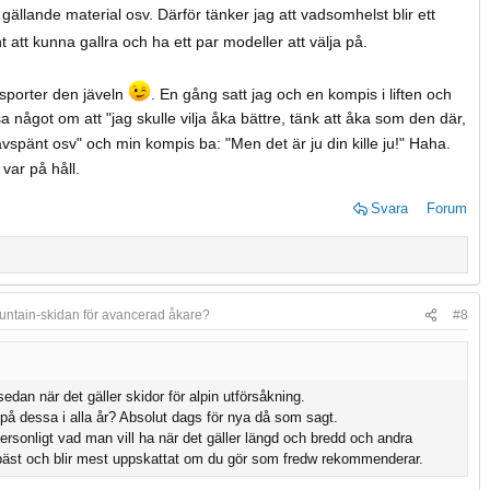
 gällande material osv. Därför tänker jag att vadsomhelst blir ett
ot man hellre vill höra från sin partner?
 att kunna gallra och ha ett par modeller att välja på.
 sporter den jäveln
. En gång satt jag och en kompis i liften och
 något om att "jag skulle vilja åka bättre, tänk att åka som den där,
spänt osv" och min kompis ba: "Men det är ju din kille ju!" Haha.
var på håll.
Svara
Forum
untain-skidan för avancerad åkare?
#8
sedan när det gäller skidor för alpin utförsåkning.
 på dessa i alla år? Absolut dags för nya då som sagt.
ersonligt vad man vill ha när det gäller längd och bredd och andra
äst och blir mest uppskattat om du gör som fredw rekommenderar.