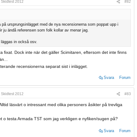
 Skidtest 2012
#82
 på ursprungsinlägget med de nya recensionerna som poppat upp i
lir ju ändå referensen som folk kollar av menar jag.
 läggas in också osv.
 fixat. Dock inte när det gäller Scimitaren, eftersom det inte finns
n...
terande recensionerna separat sist i inlägget.
Svara
Forum
 Skidtest 2012
#83
lltid läsvärt o intressant med olika personers åsikter på trevliga
ghet o testa Armada TST som jag verkligen e nyfiken/sugen på?
Svara
Forum