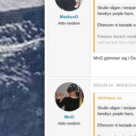
Skulle någon i testpa
hendryx purple haze,
MarkusO
Aktiv medlem
Eftersom ni testade sc
Förutom dozer's mindre
vad jag kan läsa mig ti
Jag kör nu på punisher
MnO gömmer sig i Öster
men söker något breda
skidor åt?
åker telemark
2012-04-14
MnO & Co:s
skulle bli väldigt tac
okkktopus sa:
Skulle någon i testpa
hendryx purple haze,
MnO
Aktiv medlem
Eftersom ni testade sc