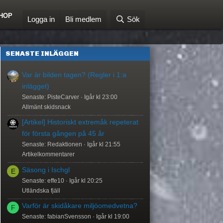
HOP
Logga in
Bli medlem
Sök
SENASTE INLÄGGEN
Var är bilden tagen? (Regler i 1:a
inlägget)
Senaste: PisteCarver
Igår kl 23:00
Allmänt skidsnack
[Artikel] Historiskt extremåk repeterat
för första gången på 45 år
Senaste: Redaktionen
Igår kl 21:55
Artikelkommentarer
Säsong i Ischgl
E
Senaste: effe10
Igår kl 20:25
Utländska fjäll
Varför är skidåkare miljöomedvetna?
F
Senaste: fabianSvensson
Igår kl 19:00