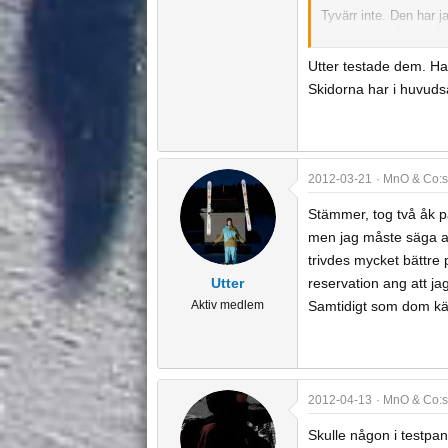
Tyvärr inte. Den har j
representerade när de
Utter testade dem. Ha
Skidorna har i huvuds
2012-03-21
MnO & Co:s
Stämmer, tog två åk på
men jag måste säga a
trivdes mycket bättre
Utter
reservation ang att ja
Aktiv medlem
Samtidigt som dom kän
2012-04-13
MnO & Co:s
Skulle någon i testpa