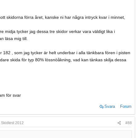
ott skidorna förra året, kanske ni har några intryck kvar i minnet,
 midja tycker jag dessa tre skidor verkar vara väldigt lika i
 läsa mig till.
 182 , som jag tycker är helt underbar i alla tänkbara fören i pisten
dare skida för typ 80% lössnöåkning, vad kan tänkas skilja dessa
sam för svar
Svara
Forum
 Skidtest 2012
#88