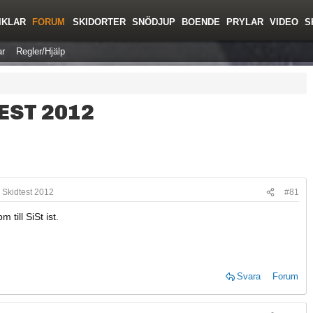
IKLAR
FORUM
SKIDORTER
SNÖDJUP
BOENDE
PRYLAR
VIDEO
S
r
Regler/Hjälp
EST 2012
 Skidtest 2012
#81
 till SiSt ist.
Svara
Forum