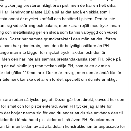
å tycker jag presterar riktigt bra i pist, men de har en helt olika
 är Hendryx snällaste 110:a så är det ändå en skida som i
ta annat är mycket kraftfull och bestämd i pisten. Den är inte
nt sig vid skärning och balans, men klarar rejält med tryck innan
ng och metallinslag ger en skida som känns välbyggd och vuxet
dan. Dozer har samma grundkaraktär i den mån att det i första
 som har prioriterats, men den är betydligt snällare än PH.
änge man inte lägger för mycket tryck i skidan och den är
l. Men den har inte alls samma prestandakänsla som PH, både på
ag de två skulle jag utan tvekan välja PH, som är en av mina
 när det gäller 110mm:are. Dozer är trevlig, men den är ändå lite för
 telemark kanske det är en fördel, speciellt om du inte är riktigt
:are redan så tycker jag att Dozer går bort direkt, oavsett hur den
 för smal och för pistorienterad. Även PH tycker jag är lite för
m det börjar närma sig för vad du anger att du ska använda den till.
kidor är i första hand pistskidor och så även PH. Snackar man
 får man bilden av att alla delar i konstruktionen är anpassade för