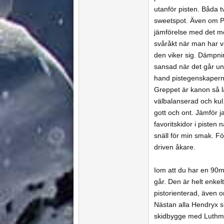
utanför pisten. Båda tv
sweetspot. Även om PH
jämförelse med det mes
svåråkt när man har va
den viker sig. Dämpni
sansad när det går un
hand pistegenskaperna
Greppet är kanon så l
välbalanserad och ku
gott och ont. Jämför j
favoritskidor i pisten
snäll för min smak. För
driven åkare.
Iom att du har en 90mm
går. Den är helt enkelt
pistorienterad, även o
Nästan alla Hendryx s
skidbygge med Luthman