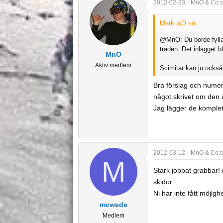
2012-02-23
MnO & Co:s
MarkusO sa:
@MnO: Du borde fylla
tråden. Det inlägget b
MnO
Aktiv medlem
Scimitar kan ju också
Bra förslag och numera
något skrivet om den ä
Jag lägger de komplet
2012-03-12
MnO & Co:s
M
Stark jobbat grabbar! A
skidor.
Ni har inte fått möjl
mcwede
Medlem