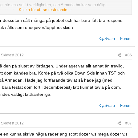
ag inte ens sett i verkligheten, och Armada brukar vara dåligt
Klicka för att se resterande...
t gäller testmöjligheter under säsongen dessutom.
r dessutom sålt många på jobbet och har bara fått bra respons.
ak sålts som onequiver/toppturs skida.
Svara
Forum
 Skidtest 2012
#86
 den på slutet av lördagen. Underlaget var allt annat än trevlig,
tt dom kändes bra. Körde på två olika Down Skis innan TST och
 på Armadan. Hade jag fortfarande tävlat så hade jag (med
g bara testat dom fort i decemberpist) lätt kunnat tävla på dom.
des väldigt lätthanterliga.
Svara
Forum
 Skidtest 2012
#87
nelen kunna skriva några rader ang scott dozer v.s mega dozer v.s