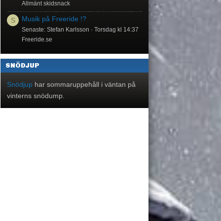
Allmänt skidsnack
Musik på Freeride !?
S
Senaste: Stefan Karlsson
Torsdag kl 14:37
Freeride.se
SNÖDJUP
Snödjup
har sommaruppehåll i väntan på
vinterns snödump.