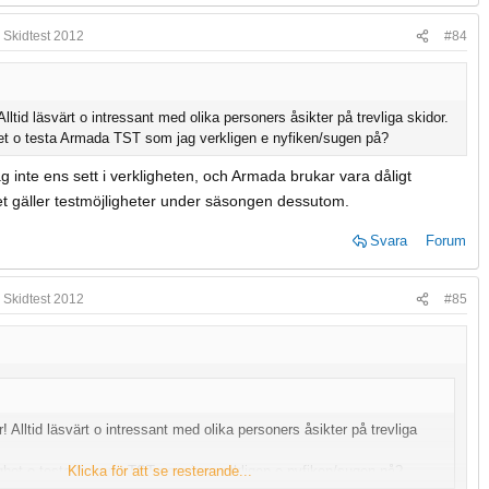
 Skidtest 2012
#84
Alltid läsvärt o intressant med olika personers åsikter på trevliga skidor.
ghet o testa Armada TST som jag verkligen e nyfiken/sugen på?
ag inte ens sett i verkligheten, och Armada brukar vara dåligt
t gäller testmöjligheter under säsongen dessutom.
Svara
Forum
 Skidtest 2012
#85
! Alltid läsvärt o intressant med olika personers åsikter på trevliga
jlghet o testa Armada TST som jag verkligen e nyfiken/sugen på?
Klicka för att se resterande...