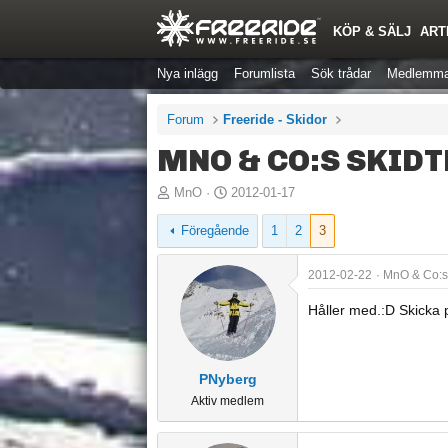
KÖP & SÄLJ
ART
Nya inlägg
Forumlista
Sök trådar
Medlemma
Forum
Freeride - Skidor
MNO & CO:S SKIDT
T
S
MnO
2012-01-17
r
t
Föregående
1
2
3
å
a
d
r
2012-02-22
MnO & Co:s
s
t
t
d
Håller med.:D Skicka pm
a
a
r
t
t
u
PNyberg
a
m
Aktiv medlem
r
e