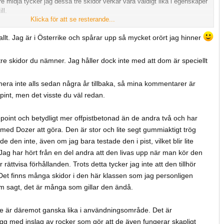
 midja tycker jag dessa tre skidor verkar vara väldigt lika i egenskaper
ll.
Klicka för att se resterande...
 182 , som jag tycker är helt underbar i alla tänkbara fören i pisten ,
llt. Jag är i Österrike och spårar upp så mycket orört jag hinner
re skida för typ 80% lössnöåkning, vad kan tänkas skilja dessa tre
 tre skidor du nämner. Jag håller dock inte med att dom är speciellt
era inte alls sedan några år tillbaka, så mina kommentarer är
ksam för svar
int, men det visste du väl redan.
point och betydligt mer offpistbetonad än de andra två och har
med Dozer att göra. Den är stor och lite segt gummiaktigt trög
ade den inte, även om jag bara testade den i pist, vilket blir lite
l. Jag har hört från en del andra att den livas upp när man kör den
r rättvisa förhållanden. Trots detta tycker jag inte att den tillhör
 Det finns många skidor i den här klassen som jag personligen
 sagt, det är många som gillar den ändå.
e är däremot ganska lika i användningsområde. Det är
agg med inslag av rocker som gör att de även fungerar skapligt