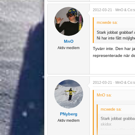
2012-03-21
MnO & Co:s
mcwede sa:
Stark jobbat grabbar! 
Ni har inte fått möjl
MnO
Aktiv medlem
Tyvärr inte. Den har j
representerade när de
2012-03-21
MnO & Co:s
MnO sa:
mcwede sa:
PNyberg
Stark jobbat grabbar
Aktiv medlem
skidor.
Ni har inte fått mö