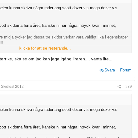
nelen kunna skriva några rader ang scott dozer v.s mega dozer v.s
ott skidorna förra året, kanske ni har några intryck kvar i minnet,
 midja tycker jag dessa tre skidor verkar vara väldigt lika i egenskaper
ll.
Klicka för att se resterande...
 182 , som jag tycker är helt underbar i alla tänkbara fören i pisten ,
rike, ska se om jag kan jaga igång liraren.... vänta lite...
re skida för typ 80% lössnöåkning, vad kan tänkas skilja dessa tre
Svara
Forum
 Skidtest 2012
#89
ksam för svar
nelen kunna skriva några rader ang scott dozer v.s mega dozer v.s
ott skidorna förra året, kanske ni har några intryck kvar i minnet,