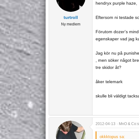
hendryx purple haze,
turtroll
Eftersom ni testade sc
Ny medlem
Förutom dozer's mindre
egenskaper vad jag kan
Jag kör nu på punisher
, men söker något bre
tre skidor åt?
åker telemark
skulle bli väldigt tack
2012-04-13
MnO & Co:s
okkktopus sa: