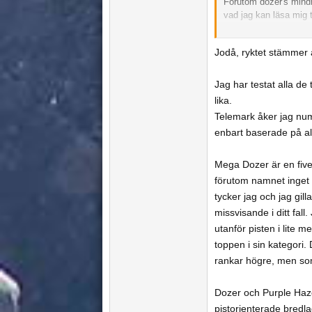
Förutom dozer's mindre
vad jag kan läsa mig ti
Jag kör nu på punisher
Jodå, ryktet stämmer a
men söker något breda
skidor åt?
Jag har testat alla de
åker telemark
lika.
Telemark åker jag num
skulle bli väldigt tac
enbart baserade på alp
Mega Dozer är en five
förutom namnet inget 
tycker jag och jag gill
missvisande i ditt fal
utanför pisten i lite me
toppen i sin kategori.
rankar högre, men som
Dozer och Purple Haz
pistorienterade bredl