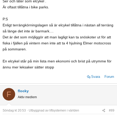
Ser och låter som elcykel .
Är oftast tillåtna i bike parks.
P.S
Enligt terrängkörningslagen så är elcykel tillåtna i nästan all terräng
så länge det inte är barmark....
Det är det som möjliggör att man lagligt kan ta snöskoter ut för att
fiska i fjällen på vintern men inte att ta 4 hjulning Elmer motocross
på sommaren.
En elcykel står på min lista men ekonomi och brist på utrymme för
ännu mer leksaker sätter stopp
Svara
Forum
flocky
F
Aktiv medlem
Söndag kl 20:53
Utbyggnad av liftsystemen i världen
#89