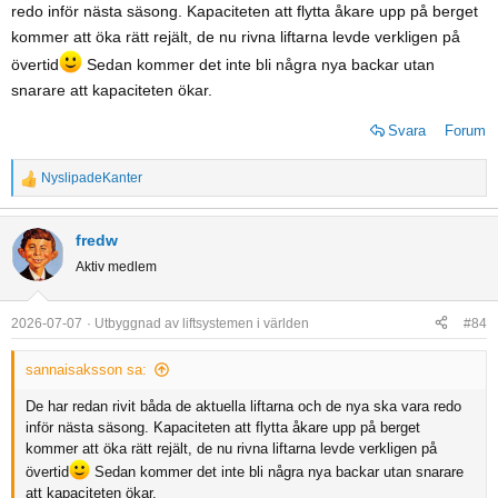
redo inför nästa säsong. Kapaciteten att flytta åkare upp på berget
kommer att öka rätt rejält, de nu rivna liftarna levde verkligen på
övertid
Sedan kommer det inte bli några nya backar utan
snarare att kapaciteten ökar.
Svara
Forum
NyslipadeKanter
R
e
a
fredw
c
Aktiv medlem
t
i
o
2026-07-07
Utbyggnad av liftsystemen i världen
#84
n
s
sannaisaksson sa:
:
De har redan rivit båda de aktuella liftarna och de nya ska vara redo
inför nästa säsong. Kapaciteten att flytta åkare upp på berget
kommer att öka rätt rejält, de nu rivna liftarna levde verkligen på
övertid
Sedan kommer det inte bli några nya backar utan snarare
att kapaciteten ökar.