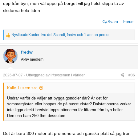
upp från byn, men väl uppe på berget vill jag helst slippa ta av
skidorna hela tiden.
Svara
Forum
NyslipadeKanter
,
Ivo del Scandi
,
fredw
och 1 annan person
R
e
a
fredw
c
Aktiv medlem
t
i
o
2026-07-07
Utbyggnad av liftsystemen i världen
#86
n
s
Kalle_Luzern sa:
:
Undrar varför de väljer att bygga gondoler där? Är det för
sommargäster, eller hoppas de på bussturister? Dalstationerna verkar
inte ligga direkt bredvid toppstationerna för liftarna från byn heller.
Den ena bara 250 fhm dessutom.
Det är bara 300 meter att promenera och ganska platt så jag tror