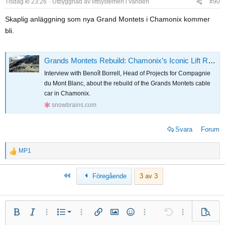
o
Tisdag kl 23:26
Utbyggnad av liftsystemen i världen
#90
n
Skaplig anläggning som nya Grand Montets i Chamonix kommer
s
bli.
:
Grands Montets Rebuild: Chamonix’s Iconic Lift Returns with State-of-the-Art 3S System
Interview with Benoît Borrell, Head of Projects for Compagnie
du Mont Blanc, about the rebuild of the Grands Montets cable
car in Chamonix.
snowbrains.com
Svara
Forum
MP1
R
e
a
Först
Föregående
3 av 3
c
t
i
Numrerad lista
Fet
Kursiv
Fler alternativ...
Lista
Fler alternativ...
Infoga länk
Infoga bild
Smilies
Fler alternativ...
Ångra
Fler alternativ.
Förhan
o