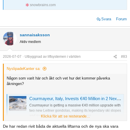
snowbrains.com
Svara
Forum
sannaisaksson
Aktiv medlem
2026-07-07
Utbyggnad av liftsystemen i världen
#83
NyslipadeKanter sa:
Någon som varit här och åkt och vet hur det kommer påverka
åkningen?
Courmayeur, Italy, Invests €40 Million in 2 Next-Generation Leitner Gondolas for 2026-27 Season
Courmayeur is getting a massive €40 million upgrade with
two new Leitner gondolas, making its legendary ski slopes
and summer trails way easier to access.
Klicka för att se resterande...
snowbrains.com
De har redan rivit båda de aktuella liftarna och de nya ska vara