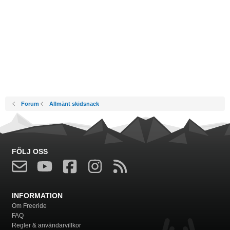
Forum
Allmänt skidsnack
FÖLJ OSS
INFORMATION
Om Freeride
FAQ
Regler & användarvillkor