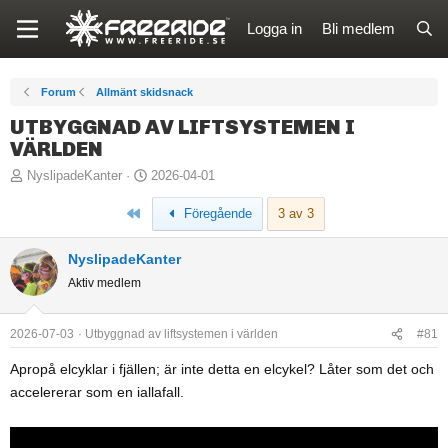
Logga in
Bli medlem
Forum
Allmänt skidsnack
UTBYGGNAD AV LIFTSYSTEMEN I
VÄRLDEN
T
S
NyslipadeKanter
2026-04-01
r
t
Först
Föregående
3 av 3
å
a
d
r
NyslipadeKanter
s
t
Aktiv medlem
t
d
a
a
r
t
2026-07-03
Utbyggnad av liftsystemen i världen
#81
t
u
Apropå elcyklar i fjällen; är inte detta en elcykel? Låter som det och
a
m
accelererar som en iallafall.
r
e