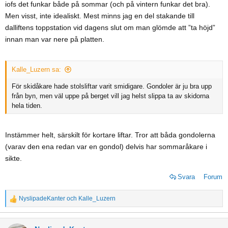
iofs det funkar både på sommar (och på vintern funkar det bra).
Men visst, inte idealiskt. Mest minns jag en del stakande till
dalliftens toppstation vid dagens slut om man glömde att ”ta höjd”
innan man var nere på platten.
Kalle_Luzern sa:
För skidåkare hade stolsliftar varit smidigare. Gondoler är ju bra upp
från byn, men väl uppe på berget vill jag helst slippa ta av skidorna
hela tiden.
Instämmer helt, särskilt för kortare liftar. Tror att båda gondolerna
(varav den ena redan var en gondol) delvis har sommaråkare i
sikte.
Svara
Forum
NyslipadeKanter
och
Kalle_Luzern
R
e
a