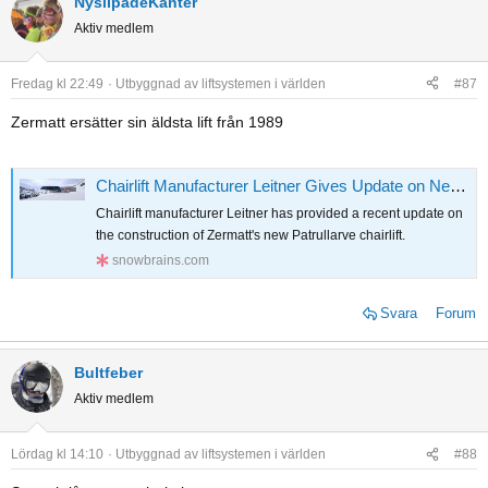
NyslipadeKanter
c
Aktiv medlem
t
i
o
Fredag kl 22:49
Utbyggnad av liftsystemen i världen
#87
n
s
Zermatt ersätter sin äldsta lift från 1989
:
Chairlift Manufacturer Leitner Gives Update on New Patrullarve Lift at Zermatt, Switzerland
Chairlift manufacturer Leitner has provided a recent update on
the construction of Zermatt's new Patrullarve chairlift.
snowbrains.com
Svara
Forum
Bultfeber
Aktiv medlem
Lördag kl 14:10
Utbyggnad av liftsystemen i världen
#88