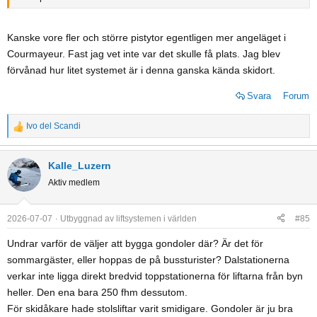
Kanske vore fler och större pistytor egentligen mer angeläget i
Courmayeur. Fast jag vet inte var det skulle få plats. Jag blev
förvånad hur litet systemet är i denna ganska kända skidort.
Svara
Forum
Ivo del Scandi
R
e
a
Kalle_Luzern
c
Aktiv medlem
t
i
o
2026-07-07
Utbyggnad av liftsystemen i världen
#85
n
Undrar varför de väljer att bygga gondoler där? Är det för
s
sommargäster, eller hoppas de på bussturister? Dalstationerna
:
verkar inte ligga direkt bredvid toppstationerna för liftarna från byn
heller. Den ena bara 250 fhm dessutom.
För skidåkare hade stolsliftar varit smidigare. Gondoler är ju bra