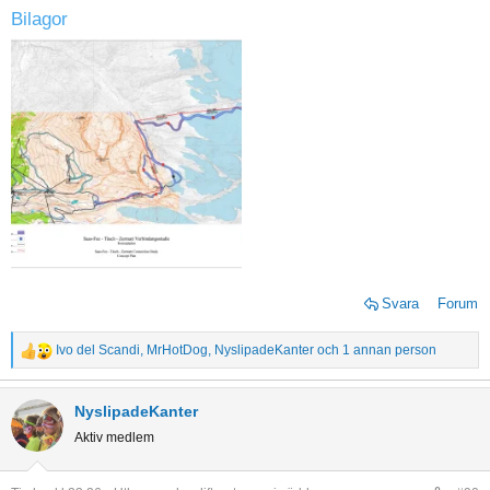
Bilagor
Svara
Forum
Ivo del Scandi
,
MrHotDog
,
NyslipadeKanter
och 1 annan person
R
e
a
NyslipadeKanter
c
Aktiv medlem
t
i