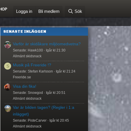
HOP
Logga in
Bli medlem
Sök
SENASTE INLÄGGEN
Varför är skidåkare miljöomedvetna?
Senaste: Hawk100
Igår kl 21:30
Allmänt skidsnack
Musik på Freeride !?
S
Senaste: Stefan Karlsson
Igår kl 21:24
Freeride.se
Visa din fika!
Senaste: Snowgod
Igår kl 20:51
Allmänt skidsnack
Var är bilden tagen? (Regler i 1:a
inlägget)
Senaste: PisteCarver
Igår kl 20:45
Allmänt skidsnack