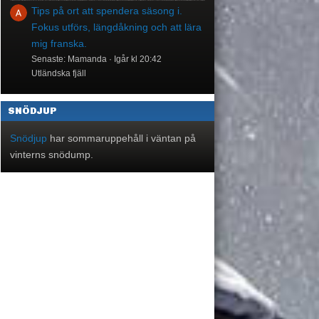
Tips på ort att spendera säsong i.
Fokus utförs, längdåkning och att lära
mig franska.
Senaste: Mamanda
Igår kl 20:42
Utländska fjäll
SNÖDJUP
Snödjup
har sommaruppehåll i väntan på
vinterns snödump.