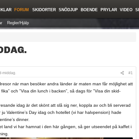
IKLAR
FORUM
SKIDORTER
SNÖDJUP
BOENDE
PRYLAR
VIDEO
S
r
Regler/Hjälp
DDAG.
id-middag.
#1
idresor när man besöker andra länder är maten man får möjlighet att
 fika” och ”Visa din lunch i backen”, så dags för ”Visa din skid-
sande idag är det skönt att slå sig ner, koppla av och bli serverad
ju Valentine’s Day idag och hotellet (vi har halvpension) hade
lentine’s dinner.
t land vi har hamnat i den här gången, så ger utseendet på kaffet i
ning.