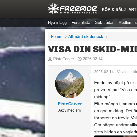
KÖP & SÄLJ
ART
Nya inlägg
Forumlista
Sök trådar
Medlemma
Forum
Allmänt skidsnack
VISA DIN SKID-MI
T
S
PisteCarver
2026-02-14
r
t
å
a
2026-02-14
Visa din sk
d
r
En del av nöjet på sk
s
t
prova. Vi har ”Visa din
t
d
middag”.
a
a
PisteCarver
Efter många timmars re
r
t
Aktiv medlem
en god middag. Det är 
t
u
förberett en trevlig Va
a
m
Om någon undrar vilke
r
sista bilden en vägled
e