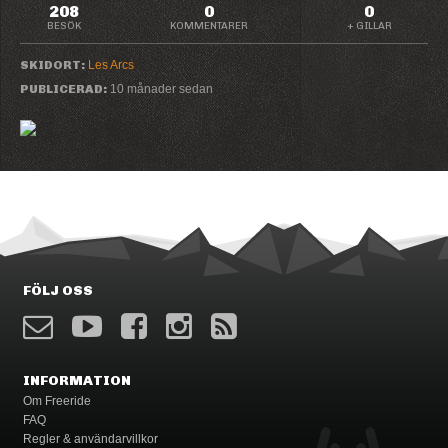
208
0
0
BESÖK
KOMMENTARER
+ GILLAR
SKIDORT:
Les Arcs
PUBLICERAD:
10 månader sedan
FÖLJ OSS
INFORMATION
Om Freeride
FAQ
Regler & användarvillkor