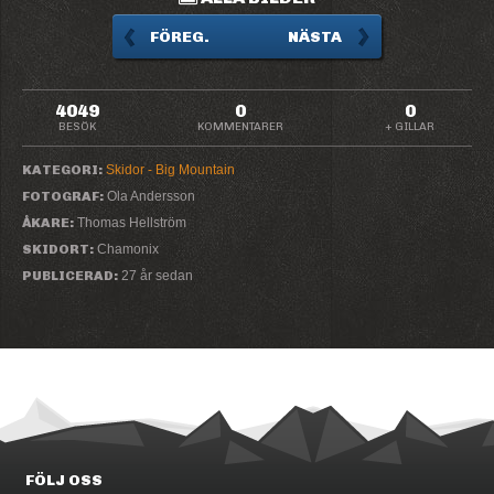
FÖREG.
NÄSTA
4049
0
0
BESÖK
KOMMENTARER
+ GILLAR
KATEGORI:
Skidor - Big Mountain
FOTOGRAF:
Ola Andersson
ÅKARE:
Thomas Hellström
SKIDORT:
Chamonix
PUBLICERAD:
27 år sedan
FÖLJ OSS