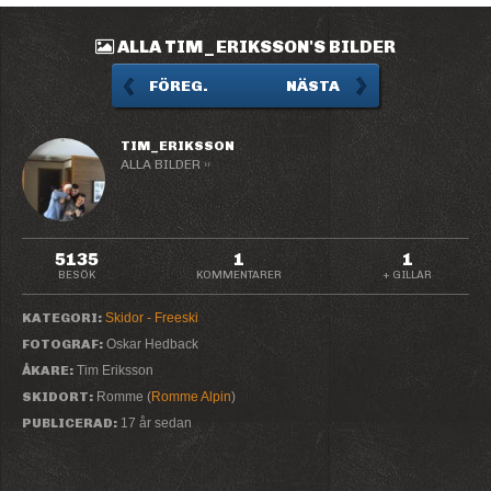
ALLA TIM_ERIKSSON'S BILDER
FÖREG.
NÄSTA
TIM_ERIKSSON
ALLA BILDER ››
5135
1
1
BESÖK
KOMMENTARER
+ GILLAR
KATEGORI:
Skidor - Freeski
FOTOGRAF:
Oskar Hedback
ÅKARE:
Tim Eriksson
SKIDORT:
Romme (
Romme Alpin
)
PUBLICERAD:
17 år sedan