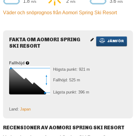
1.8
2
3.6
m/s
m/s
m/s
Väder och snöprognos från Aomori Spring Ski Resort
FAKTA OM AOMORI SPRING
JÄMFÖR
SKI RESORT
Fallhöjd
Högsta punkt: 921
m
Fallhöjd: 525
m
Lägsta punkt: 396
m
Land:
Japan
RECENSIONER AV AOMORI SPRING SKI RESORT