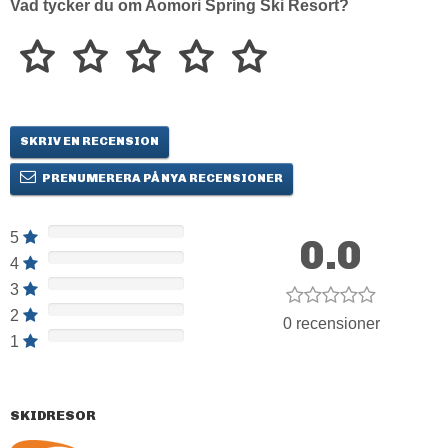
Vad tycker du om Aomori Spring Ski Resort?
SKRIV EN RECENSION
PRENUMERERA PÅ NYA RECENSIONER
5
0.0
4
3
2
0 recensioner
1
SKIDRESOR