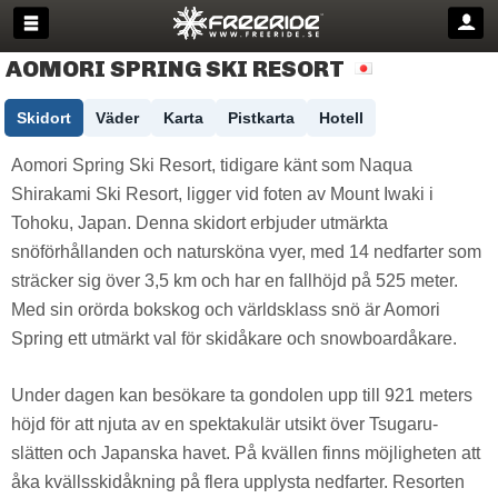
AOMORI SPRING SKI RESORT
Skidort
Väder
Karta
Pistkarta
Hotell
Aomori Spring Ski Resort, tidigare känt som Naqua
Shirakami Ski Resort, ligger vid foten av Mount Iwaki i
Tohoku, Japan. Denna skidort erbjuder utmärkta
snöförhållanden och natursköna vyer, med 14 nedfarter som
sträcker sig över 3,5 km och har en fallhöjd på 525 meter.
Med sin orörda bokskog och världsklass snö är Aomori
Spring ett utmärkt val för skidåkare och snowboardåkare.
Under dagen kan besökare ta gondolen upp till 921 meters
höjd för att njuta av en spektakulär utsikt över Tsugaru-
slätten och Japanska havet. På kvällen finns möjligheten att
åka kvällsskidåkning på flera upplysta nedfarter. Resorten