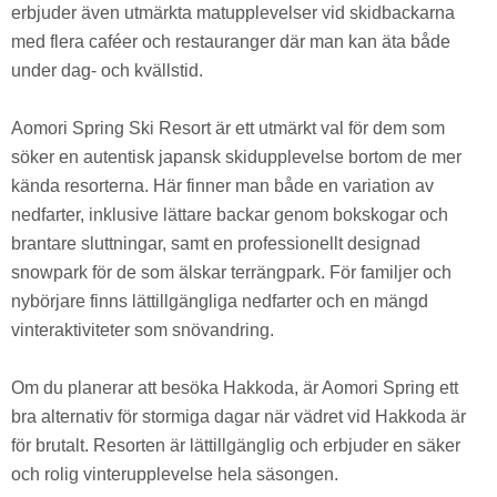
erbjuder även utmärkta matupplevelser vid skidbackarna
med flera caféer och restauranger där man kan äta både
under dag- och kvällstid.
Aomori Spring Ski Resort är ett utmärkt val för dem som
söker en autentisk japansk skidupplevelse bortom de mer
kända resorterna. Här finner man både en variation av
nedfarter, inklusive lättare backar genom bokskogar och
brantare sluttningar, samt en professionellt designad
snowpark för de som älskar terrängpark. För familjer och
nybörjare finns lättillgängliga nedfarter och en mängd
vinteraktiviteter som snövandring.
Om du planerar att besöka Hakkoda, är Aomori Spring ett
bra alternativ för stormiga dagar när vädret vid Hakkoda är
för brutalt. Resorten är lättillgänglig och erbjuder en säker
och rolig vinterupplevelse hela säsongen.