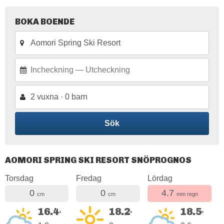
BOKA BOENDE
2 vuxna · 0 barn
Sök
AOMORI SPRING SKI RESORT SNÖPROGNOS
Torsdag
Fredag
Lördag
0
0
4.7
cm
cm
mm regn
16.4
18.2
18.5
°
°
°