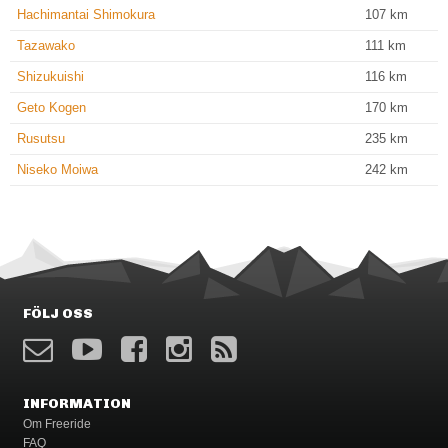
Hachimantai Shimokura
107
km
Tazawako
111
km
Shizukuishi
116
km
Geto Kogen
170
km
Rusutsu
235
km
Niseko Moiwa
242
km
FÖLJ OSS
INFORMATION
Om Freeride
FAQ