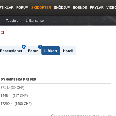
RTIKLAR
FORUM
SKIDORTER
SNÖDJUP
BOENDE
PRYLAR
VIDE
ing
Regler/Hjälp
Resor
Film
Skolor
Lavinsäkerhet
Tricktips
Krönika
Ny
Toppturer
Liftkortspriser
9
7
Recensioner
Foton
Liftkort
Hotell
DYNAMISKA PRISER
371 kr (30 CHF)
1445 kr (117 CHF)
17290 kr (1400 CHF)