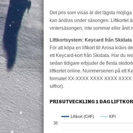
Det pris som visas är det lägsta möjlig
kan ändras under säsongen. Liftkortet är
vintersäsongen, inte sommar eller året r
Liftkortsystem: Keycard från Skidata
För att köpa en liftkort till Arosa krävs d
ett Keycard-kort från Skidata. Har du red
sedan tidigare erbjuder de flesta skidort
liftkortet online. Nummerserien på ett Ke
formatet XX-XXXX XXXX XXXX XXXX 
siffror).
PRISUTVECKLING 1 DAG LIFTKO
Liftkort (CHF)
KPI
38