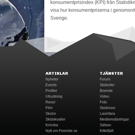
konsumentprisindex (KPI) från Statistik
visa hur konsumentpriserna i genomsnitt
Sverige.
ARTIKLAR
TJÄNSTER
Nyheter
Forum
Events
Skidorter
Profiler
Boende
Utrustning
Video
Resor
Foto
Film
Skidresor
Skolor
Lavinfara
Skidskvaller
Medlemstävlingar
Krönika
Säfsen
Nytt om Freeride.se
Kittelfjäll