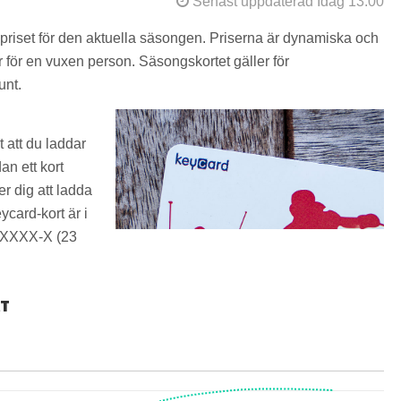
Senast uppdaterad Idag 13:00
a priset för den aktuella säsongen. Priserna är dynamiska och
 för en vuxen person. Säsongskortet gäller för
unt.
et att du laddar
an ett kort
er dig att ladda
ycard-kort är i
XXXX-X (23
RT