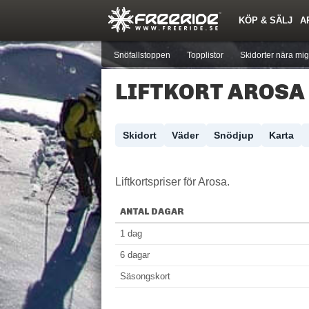
KÖP & SÄLJ
A
Nyheter
Nya inlägg
Skidor
Årets Krasch
Pjäxor
Quiz
Forumlista
Events
Sök
Profiler
Medlemmar
Utrustn
Snöfallstoppen
Topplistor
Skidorter nära mig
LIFTKORT AROSA
Skidort
Väder
Snödjup
Karta
Liftkortspriser för Arosa.
ANTAL DAGAR
1 dag
6 dagar
Säsongskort