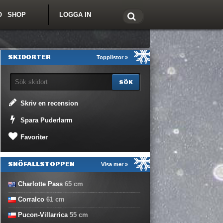
O
SHOP
LOGGA IN
tt om Freeride.se
SKIDORTER
Topplistor »
Skriv en recension
Spara Puderlarm
Favoriter
SNÖFALLSTOPPEN
Visa mer »
Charlotte Pass
65
cm
Corralco
61
cm
Pucon-Villarrica
55
cm