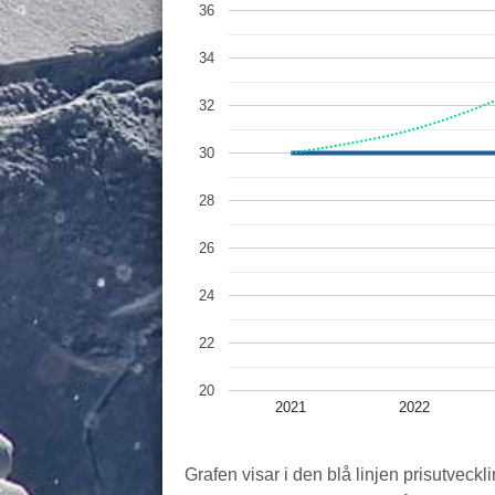
36
34
32
30
28
26
24
22
20
2021
2022
Grafen visar i den blå linjen prisutveckli