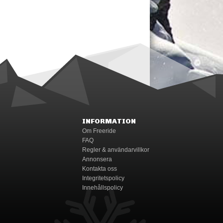
INFORMATION
Om Freeride
FAQ
Regler & användarvillkor
Annonsera
Kontakta oss
Integritetspolicy
Innehållspolicy