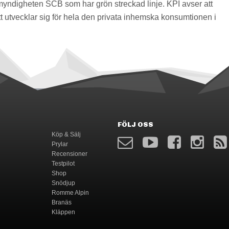
myndigheten SCB som har grön streckad linje. KPI avser att
 utvecklar sig för hela den privata inhemska konsumtionen i
FÖLJ OSS
Köp & Sälj
Prylar
Recensioner
Testpilot
Shop
Snödjup
Romme Alpin
Branäs
Kläppen